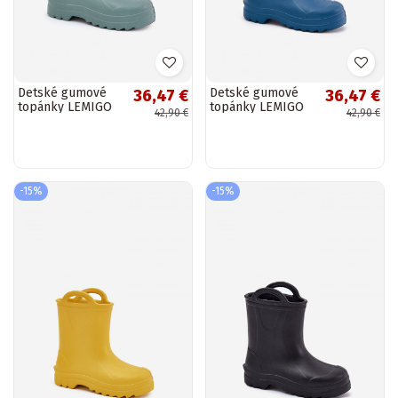
Detské gumové
Detské gumové
36,47 €
36,47 €
topánky LEMIGO
topánky LEMIGO
42,90 €
42,90 €
DOGGY 735 zelenej
DOGGY 735
farby
tmavomodrej
farby
-15%
-15%