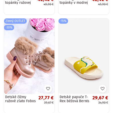
topánky ružovej
topánky v modrej
49,90 €
49,90 €
farby Malvi
farbe Malvi
Zimný OUTLET
-15%
-30%
Detské čižmy
Detské papuče T-
27,77 €
29,67 €
ružové zlato Fobos
Rex béžová Bernis
39,67 €
34,90 €