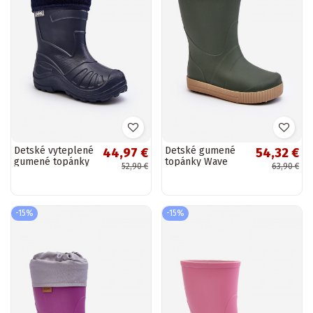
Detské vyteplené
Detské gumené
44,97 €
54,32 €
gumené topánky
topánky Wave
52,90 €
63,90 €
Befado 162X103
Gokids 979 zelenej
tmavomodré
farby
-15%
-15%