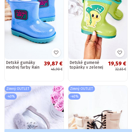
Detské gumáky
Detské gumené
39,87 €
19,59 €
modrej farby Rain
topánky v zelenej
46,90 €
32,65 €
farbe
Zimný OUTLET
Zimný OUTLET
-40%
-40%