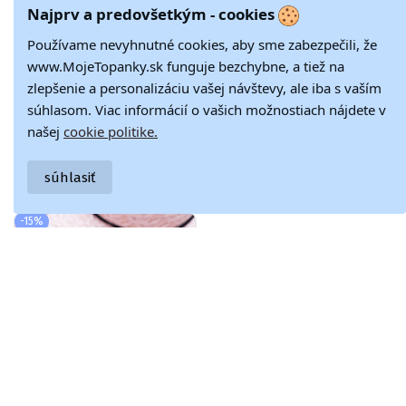
Najprv a predovšetkým - cookies
Používame nevyhnutné cookies, aby sme zabezpečili, že
www.MojeTopanky.sk funguje bezchybne, a tiež na
zlepšenie a personalizáciu vašej návštevy, ale iba s vaším
súhlasom. Viac informácií o vašich možnostiach nájdete v
našej
cookie politike.
Vyhrievané detské
Klasický model
23,80 €
33,63 €
čižmy striebornej
detských čižiem na
39,67 €
56,05 €
farby
zips béžovej
súhlasiť
Clarika
-15%