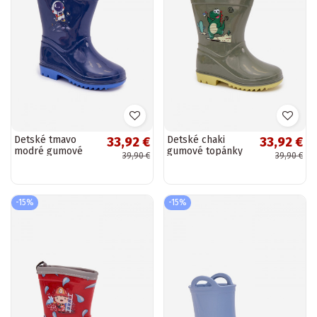
Detské tmavo
Detské chaki
33,92 €
33,92 €
modré gumové
gumové topánky
39,90 €
39,90 €
topánky „Esalina"
„Esalina"
-15%
-15%