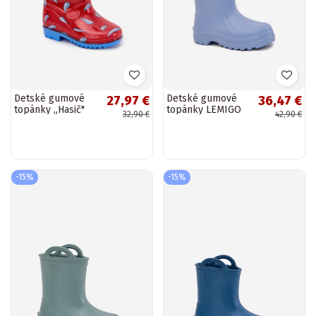
Detské gumové
Detské gumové
27,97 €
36,47 €
topánky „Hasič"
topánky LEMIGO
32,90 €
42,90 €
červené „Breezly"
DOGGY 735 modrej
farby
-15%
-15%