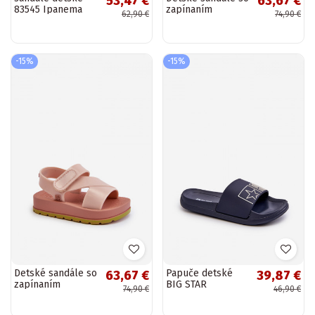
53,47 €
63,67 €
83545 Ipanema
zapínaním
62,90 €
74,90 €
Soft Baby modrej
LL385001 ružovej
farby
farby
-15%
-15%
Detské sandále so
Papuče detské
63,67 €
39,87 €
zapínaním
BIG STAR
74,90 €
46,90 €
LL385002
NN374521
Svetloružový
tmavomodré