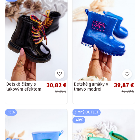
Detské čižmy s
Detské gumáky v
30,82 €
39,87 €
lakovým efektom
tmavo modrej
51,36 €
46,90 €
v čiernej farbe
farbe Rain
Tibbie
-15%
Zimný OUTLET
-40%