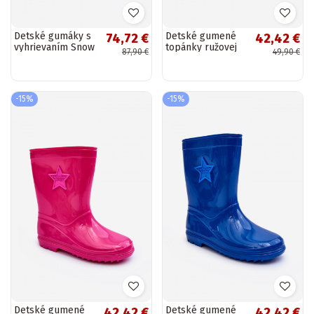
Detské gumáky s
Detské gumené
74,72 €
42,42 €
vyhrievaním Snow
topánky ružovej
87,90 €
49,90 €
Wave Gokids 981
farby Malvi
Black and beige
-15%
-15%
Detské gumené
Detské gumené
42,42 €
42,42 €