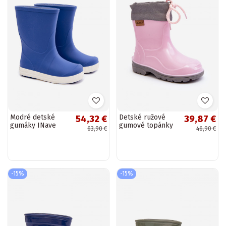
Modré detské
Detské ružové
54,32 €
39,87 €
gumáky INave
gumové topánky
63,90 €
46,90 €
Gokids 979
GoKids KIMMY 951
-15%
-15%