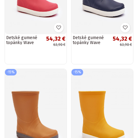
Detské gumené
Detské gumené
54,32 €
54,32 €
topánky Wave
topánky Wave
63,90 €
63,90 €
Gokids 979 ružovej
Gokids 979
farby
tmavomodré
-15%
-15%