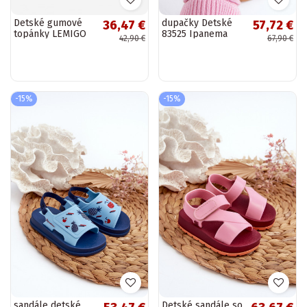
Detské gumové
dupačky Detské
36,47 €
57,72 €
topánky LEMIGO
83525 Ipanema
42,90 €
67,90 €
DOGGY 735
Cute Baby
pieskovej farby
tmavomodré
-15%
-15%
sandále detské
Detské sandále so