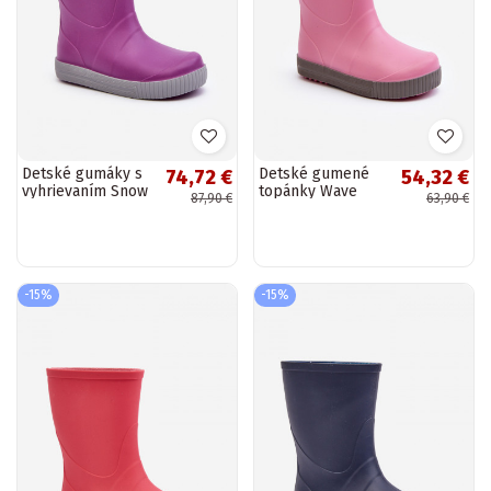
Detské gumáky s
Detské gumené
74,72 €
54,32 €
vyhrievaním Snow
topánky Wave
87,90 €
63,90 €
Wave Gokids 981
Gokids 979 ružovej
Purple
farby
-15%
-15%