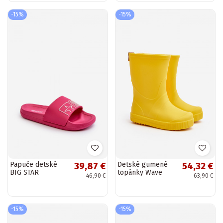
odtieň
-15%
-15%
Papuče detské
Detské gumené
39,87 €
54,32 €
BIG STAR
topánky Wave
46,90 €
63,90 €
NN374524 ružovej
Gokids 979 žltej
farby
farby
-15%
-15%