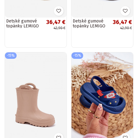
Detské gumové
Detské gumové
36,47 €
36,47 €
topánky LEMIGO
topánky LEMIGO
42,90 €
42,90 €
DOGGY 735 žltej
DOGGY 735 čiernej
farby
farby
-15%
-15%