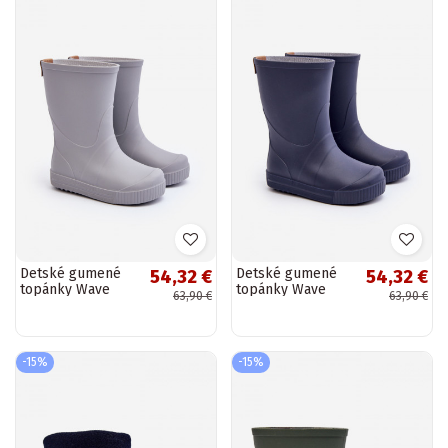
Detské gumené
Detské gumené
54,32 €
54,32 €
topánky Wave
topánky Wave
63,90 €
63,90 €
Gokids 979 sivej
Gokids 979
farby
tmavomodré
-15%
-15%