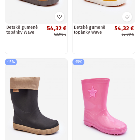
Detské gumené
Detské gumené
54,32 €
54,32 €
topánky Wave
topánky Wave
63,90 €
63,90 €
Gokids 979
Gokids 979 žltej
oranžovej farby
farby
-15%
-15%