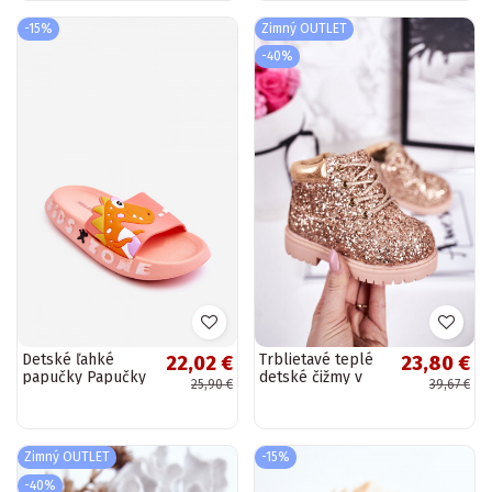
-15%
Zimný OUTLET
-40%
Detské ľahké
Trblietavé teplé
22,02 €
23,80 €
papučky Papučky
detské čižmy v
25,90 €
39,67 €
Svetloružovej
ružovo/zlatej
farby Dario
farbe Morská
panna
Zimný OUTLET
-15%
-40%