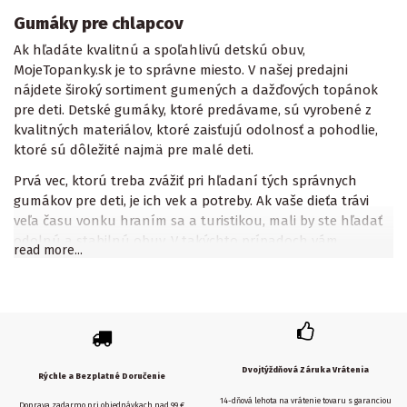
Gumáky pre chlapcov
Ak hľadáte kvalitnú a spoľahlivú detskú obuv,
MojeTopanky.sk je to správne miesto. V našej predajni
nájdete široký sortiment gumených a dažďových topánok
pre deti. Detské gumáky, ktoré predávame, sú vyrobené z
kvalitných materiálov, ktoré zaisťujú odolnosť a pohodlie,
ktoré sú dôležité najmä pre malé deti.
Prvá vec, ktorú treba zvážiť pri hľadaní tých správnych
gumákov pre deti, je ich vek a potreby. Ak vaše dieťa trávi
veľa času vonku hraním sa a turistikou, mali by ste hľadať
odolnú a stabilnú obuv. V takýchto prípadoch vám
read more...
odporúčame zvážiť našu ponuku detských topánok do
dažďa, ktoré sú ideálnou voľbou do daždivých dní. Tieto
topánky sú odolné voči vlhkosti a blatu, s odolnou
podrážkou a zosilnenými členkami.
Ďalším dôležitým aspektom je teplo. Ak žijete v regióne s
chladným podnebím, oplatí sa zvážiť naše odporúčania na
Dvojtýždňová Záruka Vrátenia
Rýchle a Bezplatné Doručenie
zateplené gumáky pre deti. Tieto čižmy sú vyrobené z
14-dňová lehota na vrátenie tovaru s garanciou
Doprava zadarmo pri objednávkach nad 99 €