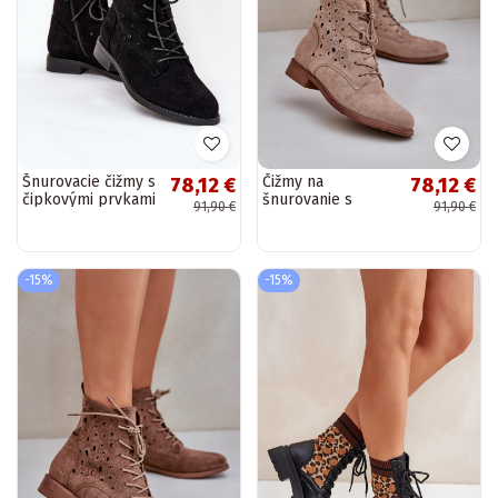
Šnurovacie čižmy s
Čižmy na
78,12 €
78,12 €
čipkovými prvkami
šnurovanie s
91,90 €
91,90 €
S.Barski HY51-136
prelamovanými
čierne
prvkami S.Barski
HY51-136 béžová
-15%
-15%