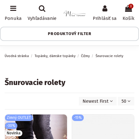
0
Ponuka
Vyhľadávanie
Prihlásiť sa
Košík
PRODUKTOVÝ FILTER
Úvodná stránka
Topánky, dámske topánky
Čižmy
Šnurovacie rolety
Šnurovacie rolety
Newest First
50
Zimný OUTLET
-15%
-30%
Novinka