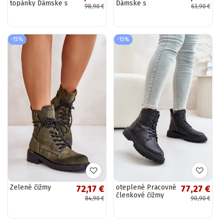
topánky Dámske s
Dámske s
98,90 €
63,90 €
kožušinou
platformou s
tmavohnedá
kožušinou Hnedá
Vaminia
farba Neathren
-15%
-15%
Zelené čižmy
oteplené Pracovné
72,17 €
77,27 €
členkové čižmy
84,90 €
90,90 €
Dámske
OO274A126 čiernej
farby