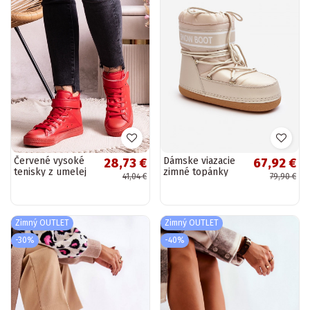
Červené vysoké
Dámske viazacie
28,73 €
67,92 €
tenisky z umelej
zimné topánky
41,04 €
79,90 €
kože Bonbonita
pieskovej farby
Soia
Zimný OUTLET
Zimný OUTLET
-30%
-40%