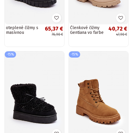
oteplené čižmy s
Členkové čižmy
65,37 €
40,72 €
masívnou
Gentiana vo farbe
76,90 €
47,90 €
podrážkou v
Ivory so šnúrkami
čiernej farbe
Ralotta
-15%
-15%