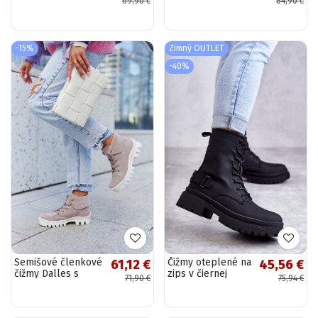
69,90 €
84,90 €
Santero
vyhrievaním v
čiernej farbe
-15%
Zimný OUTLET
-40%
Semišové členkové
Čižmy oteplené na
61,12 €
45,56 €
čižmy Dalles s
zips v čiernej
71,90 €
75,94 €
ramienkami
farbe Fabiola