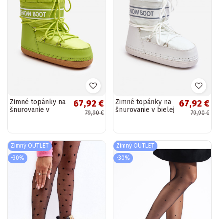
Zimné topánky na
Zimné topánky na
67,92 €
67,92 €
šnurovanie v
šnurovanie v bielej
79,90 €
79,90 €
zelenej farbe Soia
farbe Soia
Zimný OUTLET
Zimný OUTLET
-30%
-30%