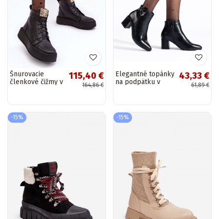
Šnurovacie
Elegantné topánky
115,40 €
43,33 €
členkové čižmy v
na podpätku v
164,86 €
61,89 €
čiernej farbe
čiernej farbe
Nicole
-15%
-15%