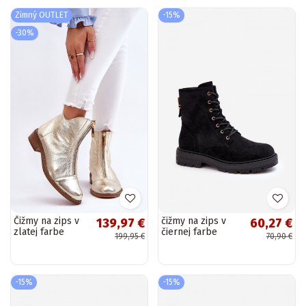
Zimný OUTLET
-15%
-30%
Čižmy na zips v
čižmy na zips v
139,97 €
60,27 €
zlatej farbe
čiernej farbe
199,95 €
70,90 €
Zazoo
Ninsuni
-15%
-15%