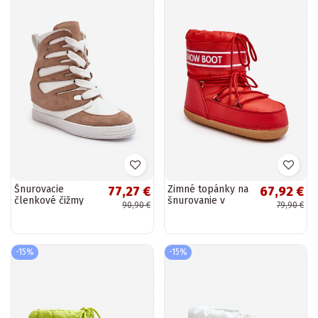
Šnurovacie
Zimné topánky na
77,27 €
67,92 €
členkové čižmy
šnurovanie v
90,90 €
79,90 €
béžovej farby
červenej farbe
Amria
Soia
-15%
-15%