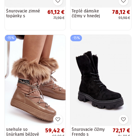
Šnurovacie zimné
Teplé dámske
61,12 €
78,12 €
topánky s
čižmy v hnedej
71,90 €
91,90 €
masívnou
farbe Cross Jeans
podrážkou v čiernej
MM2R4011C
farbe Loso
-15%
-15%
snehule so
Šnurovacie čižmy
59,42 €
72,17 €
šnúrkami béžové
Frendo s