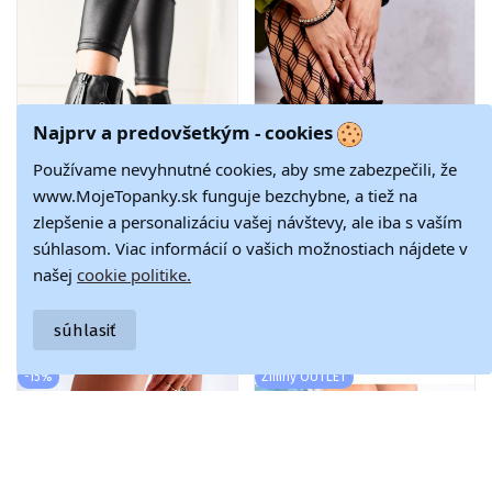
Najprv a predovšetkým - cookies
Používame nevyhnutné cookies, aby sme zabezpečili, že
www.MojeTopanky.sk funguje bezchybne, a tiež na
zlepšenie a personalizáciu vašej návštevy, ale iba s vaším
súhlasom. Viac informácií o vašich možnostiach nájdete v
našej
cookie politike.
Čierna Ležérne
vyrobené zo
42,05 €
73,87 €
šnurovacie čižmy
semišu Čižmy na
70,08 €
86,90 €
POTOCKI
ramienka čiernej
súhlasiť
farby Afra
-15%
Zimný OUTLET
-40%