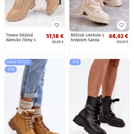
Tmavo béžové
Béžové snehule s
51,18 €
68,02 €
dámske čižmy s
hrejivým Sanna
85,30 €
113,37 €
kožušinkou
Shelovet
Zimný OUTLET
-15%
-30%