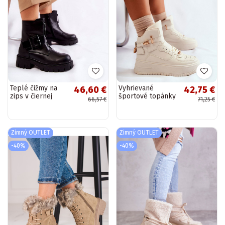
Teplé čižmy na
Vyhrievané
46,60 €
42,75 €
zips v čiernej
športové topánky
66,57 €
71,25 €
farbe Torey
béžová Lexa
Zimný OUTLET
Zimný OUTLET
-40%
-40%