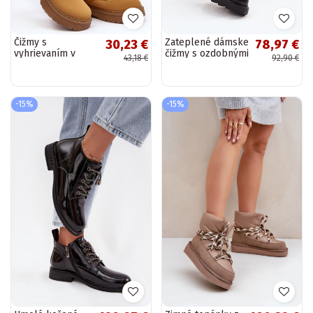
Čižmy s
Zateplené dámske
30,23 €
78,97 €
vyhrievaním v
čižmy s ozdobnými
43,18 €
92,90 €
hnedej farbe
šnurovaniami,
Lynnvia
čiernej farby
Elindra
-15%
-15%