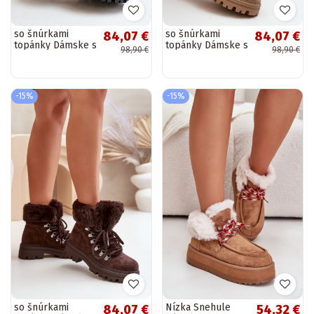
so šnúrkami
so šnúrkami
84,07 €
84,07 €
topánky Dámske s
topánky Dámske s
98,90 €
98,90 €
kožušinou čierna
kožušinou béžová
Vaminia
Vaminia
-15%
-15%
so šnúrkami
Nízka Snehule
84,07 €
54,32 €