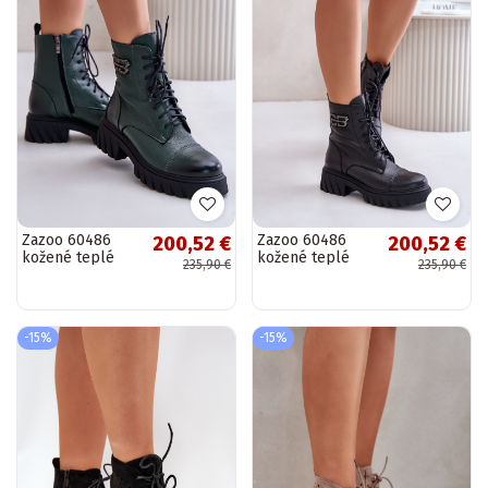
Zazoo 60486
Zazoo 60486
200,52 €
200,52 €
kožené teplé
kožené teplé
235,90 €
235,90 €
šnurovacie čižmy,
šnurovacie čižmy,
khaki
čierne
-15%
-15%