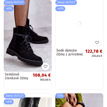
Zimný OUTLET
Zimný OUTLET
-40%
-40%
Semišové
Šedé dámske
108,04 €
122,78 €
členkové čižmy
čižmy z prírodnej
180,06 €
204,64 €
na zips Nicole v
kože
čiernej farbe
Zimný OUTLET
-15%
-40%