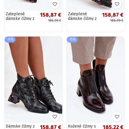
Zateplené
Zateplené
158,87 €
158,87 €
dámske čižmy z
dámske čižmy z
186,90 €
186,90 €
prírodnej
prírodnej kože s
lakovanej kože
lakovým
Artiker 57C0061
efektom Artiker
čiernej farby
57C0166 čiernej
-15%
-15%
farby
Dámske čižmy z
Kožené čižmy s
158,87 €
185,22 €