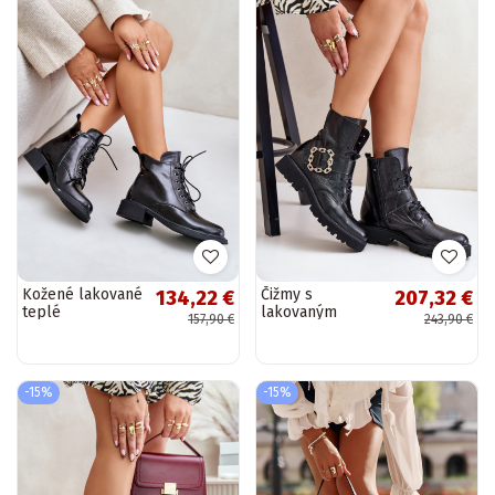
Kožené lakované
Čižmy s
134,22 €
207,32 €
teplé
lakovaným
157,90 €
243,90 €
poltopánky
efektom
Bellani čiernej
zdobené
farby
sponami čierne
Zazoo 2951
-15%
-15%