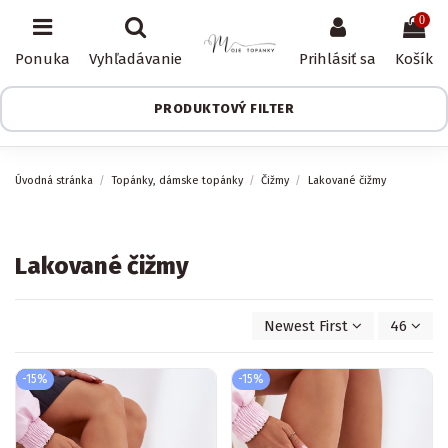
0
Ponuka
Vyhľadávanie
Prihlásiť sa
Košík
PRODUKTOVÝ FILTER
Úvodná stránka
Topánky, dámske topánky
Čižmy
Lakované čižmy
Lakované čižmy
Newest First
46
-15%
-15%