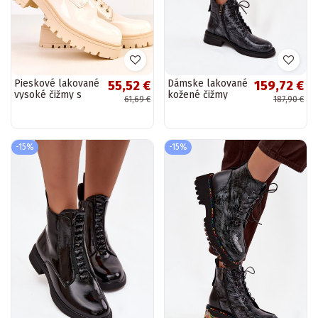
Pieskové lakované
Dámske lakované
55,52 €
159,72 €
vysoké čižmy s
kožené čižmy
61,69 €
187,90 €
trblietkami
Klocke D&A
Marsley
LZ52-954
tmavomodrej
farby
-15%
-15%