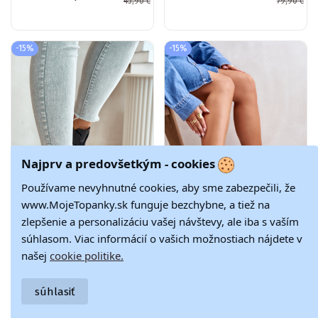
45,90 €
79,90 €
s jednoduchým
Pracovné
nazúvaním v
členkové topánky
slonovinovej farbe
s ozdobami
Seliri
béžová Kelilea
-15%
-15%
Najprv a predovšetkým - cookies
Používame nevyhnutné cookies, aby sme zabezpečili, že
www.MojeTopanky.sk funguje bezchybne, a tiež na
zlepšenie a personalizáciu vašej návštevy, ale iba s vaším
súhlasom. Viac informácií o vašich možnostiach nájdete v
našej
cookie politike.
s lakovým
s lakovým
84,07 €
84,07 €
efektom Teplé
efektom Dámske
98,90 €
98,90 €
čižmy na Zámok
čižmy s
súhlasiť
so širokými
ornamentami
podpätkami
vyteplené