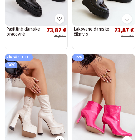
Pašiltiné dámske
Lakované dámske
73,87 €
73,87 €
pracovné
čižmy s
86,90 €
86,90 €
členkové topánky
platformou na
s lakovým
vyvýšení
efektom, zlatými
zateplené čiernej
detailmi a...
farby INloedia
Zimný OUTLET
-15%
-30%