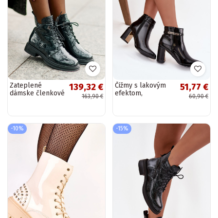
Zateplené
Čižmy s lakovým
139,32 €
51,77 €
dámske členkové
efektom,
163,90 €
60,90 €
topánky s
podpätkami a
lakovým efektom
remienkami čierne
D&A LZ42-042
„Dorelia"
khaki farby
-10%
-15%