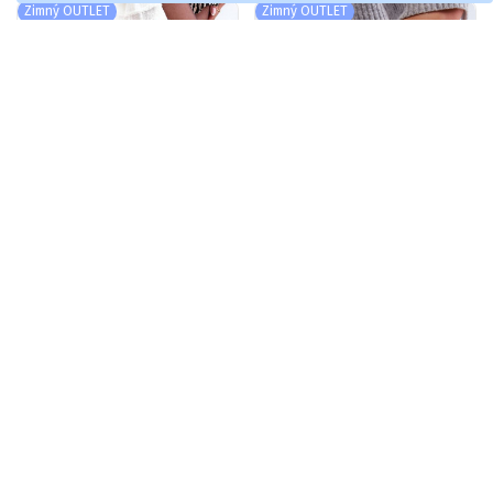
S.Barski HY42-717
S.Barski HY42-021
Zimný OUTLET
Zimný OUTLET
čierna...
čierna farba
-30%
-40%
Lakované čižmy s
Čižmy s lakovým
85,10 €
108,04 €
ornamentami v
efektom v
121,57 €
180,06 €
čiernej farbe
čiernej farbe
S.Barski
Laverda
Zobrazuje sa 1 - 46 z 46 položiek