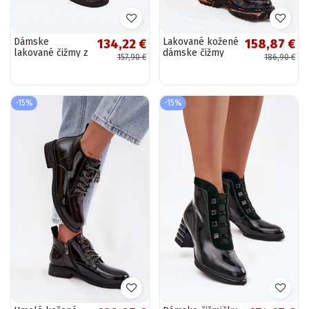
Dámske
Lakované kožené
134,22 €
158,87 €
lakované čižmy z
dámske čižmy
157,90 €
186,90 €
umelého kože
Artiker 57C0065
D&A MR52-108
šedé
čiernej farby
-15%
-15%