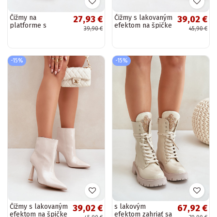
Čižmy na
Čižmy s lakovaným
27,93 €
39,02 €
platforme s
efektom na špičke
39,90 €
45,90 €
vysokým
s jednoduchým
podpätkom,
nazúvaním v
pieskovej farby
ružovej farbe
Lotisha
Seliri
-15%
-15%
Čižmy s lakovaným
s lakovým
39,02 €
67,92 €
efektom na špičke
efektom zahriať sa