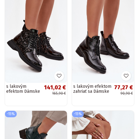
s lakovým
s lakovým efektom
141,02 €
77,27 €
efektom Dámske
zahriať sa Dámske
165,90 €
90,90 €
čižmy zahriať sa
čižmy S Ornatem
D&A CR52-613
Detalem S.Barski
čierna
HY52-525 čierna
-15%
-15%