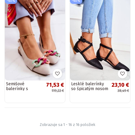
-40%
-40%
Semišové
Lesklé balerínky
71,53 €
23,10 €
balerínky s
so špicatým nosom
119,22 €
38,49 €
retiazkami Topánky
ivory
Zobrazuje sa 1 - 16 z 16 položiek