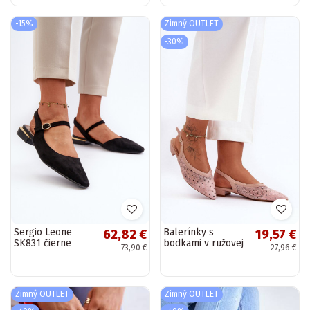
Ellesara
-15%
Zimný OUTLET
-30%
Sergio Leone
Balerínky s
62,82 €
19,57 €
SK831 čierne
bodkami v ružovej
73,90 €
27,96 €
balerínky s
farbe Adore
otvorenou špičkou
na nízkom
podpätku
Zimný OUTLET
Zimný OUTLET