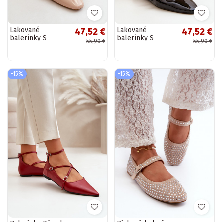
Lakované
Lakované
47,52 €
47,52 €
balerínky S
balerínky S
55,90 €
55,90 €
pruhmi Zapnuté
pruhmi Zapnuté
nízkom opätku
nízkom opätku
béžová Bialettia
čierna Bialettia
-15%
-15%