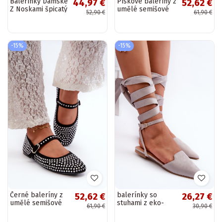
Balerínky Dámske
Pískové baleríny z
44,97 €
52,62 €
Z Noskami špicatý
umělé semišové
52,90 €
61,90 €
nos I
kůže, zdobené
Przeplatającymi
krystaly Tinara
Się Paskami
bordová Violra
-15%
-15%
Černé baleríny z
balerínky so
52,62 €
26,27 €
umělé semišové
stuhami z eko-
61,90 €
30,90 €
kůže, zdobené
semišu Z Špicatá
krystaly Tinara
špička sivá