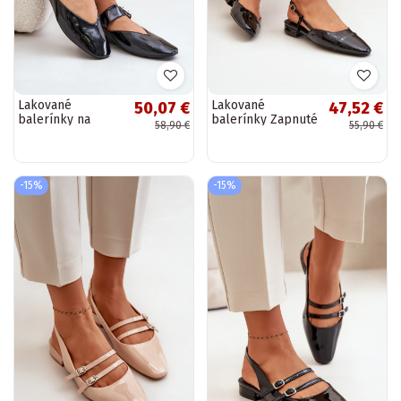
Lakované
Lakované
50,07 €
47,52 €
balerínky na
balerínky Zapnuté
58,90 €
55,90 €
ramienka v čiernej
nízkom opätku s
farbe Azirae
otvorenou pätou
čierna Kairael
-15%
-15%