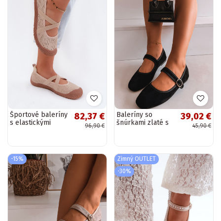
Športové baleríny
Baleríny so
82,37 €
39,02 €
s elastickými
šnúrkami zlaté s
96,90 €
45,90 €
pásikmi Artiker
čiernymi prackami
58C1903 piesková
Kelisa
farba
-15%
Zimný OUTLET
-30%