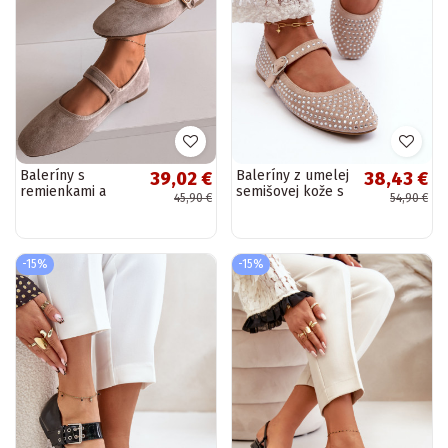
Baleríny s
Baleríny z umelej
39,02 €
38,43 €
remienkami a
semišovej kože s
45,90 €
54,90 €
zlatými doplnkami
kryštálmi,
s prackami farby
pieskovej farby
pieskovej Kelisa
Tinara
-15%
-15%