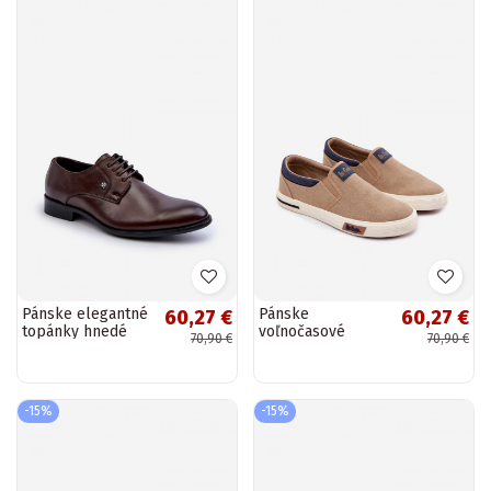
Pánske elegantné
Pánske
60,27 €
60,27 €
topánky hnedé
voľnočasové
70,90 €
70,90 €
Jenavee
tenisky Lee
Cooper LCIN-26-
02-4089 Slip On v
pieskovej farbe
-15%
-15%