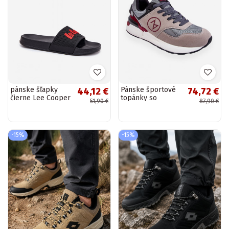
pánske šľapky
Pánske športové
44,12 €
74,72 €
čierne Lee Cooper
topánky so
51,90 €
87,90 €
LCIN-25-07-3526M
šnúrkami v sivej-
čiernej farbe
Stephen
-15%
-15%