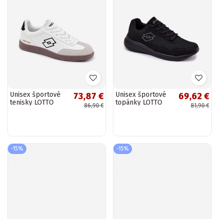
Unisex športové
Unisex športové
73,87 €
69,62 €
tenisky LOTTO
topánky LOTTO
86,90 €
81,90 €
VINTAL 2400250U
CONNECT 2400001
biele
čierne a šedé
-15%
-15%