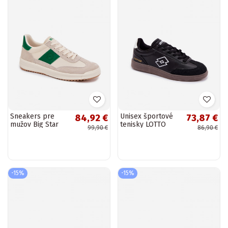
Sneakers pre
Unisex športové
84,92 €
73,87 €
mužov Big Star
tenisky LOTTO
99,90 €
86,90 €
TT174041
VINTAL 2400250U
pieskovej farby
čierne
-15%
-15%