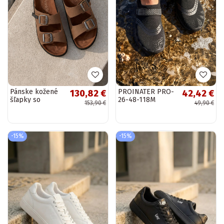
Pánske kožené
PROINATER PRO-
130,82 €
42,42 €
šľapky so
26-48-118M
153,90 €
49,90 €
sponami
pánske vodotesné
D.Franklin
topánky v čiernej
DFSH407017 v
farbe
hnedej farbe
-15%
-15%