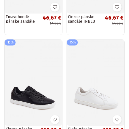
Tmavohnedé
Čierne pánske
46,67 €
46,67 €
pánske sandále
sandále INBLU
54,90 €
54,90 €
INBLU
-15%
-15%