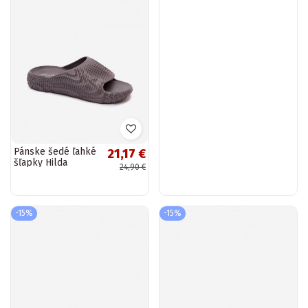
Pánske šedé ľahké
21,17 €
šľapky Hilda
24,90 €
-15%
-15%