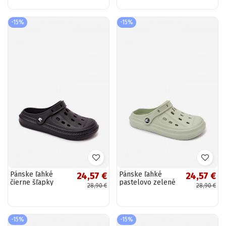
SPLISH OC
Melton
-15%
-15%
Pánske ľahké
Pánske ľahké
24,57 €
24,57 €
čierne šľapky
pastelovo zelené
28,90 €
28,90 €
Route
šľapky Route
-15%
-15%