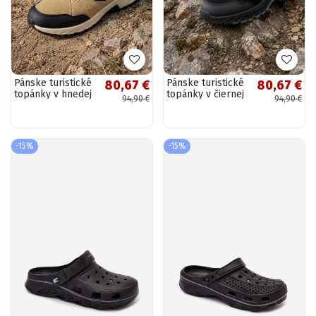
Pánske turistické
Pánske turistické
80,67 €
80,67 €
topánky v hnedej
topánky v čiernej
94,90 €
94,90 €
farbe LOTTO
farbe LOTTO
2400290U
2400290U
KETCHAM
KETCHAM
-15%
-15%