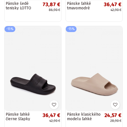
Pánske šedé
Pánske ľahké
73,87 €
36,47 €
tenisky LOTTO
tmavomodré
86,90 €
42,90 €
2401850U EPICAM
šľapky Lotto
2400521U SPLISH
OC
-15%
-15%
Pánske ľahké
Pánske klasického
36,47 €
24,57 €
čierne šľapky
modelu ľahké
42,90 €
28,90 €
Lotto 2400521U
pieskové šľapky