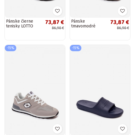
Pánske čierne
Pánske
73,87 €
73,87 €
tenisky LOTTO
tmavomodré
86,90 €
86,90 €
2401850U EPICAM
tenisky LOTTO
2401850U EPICAM
-15%
-15%