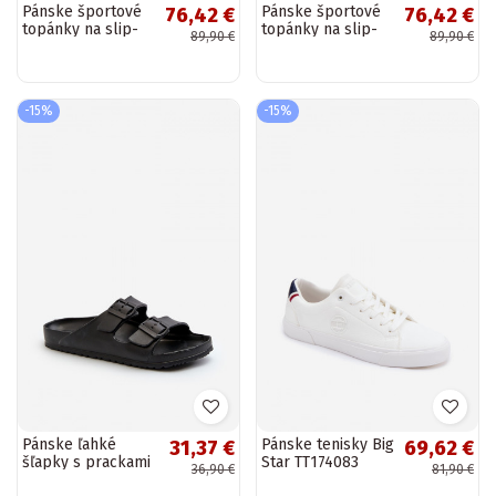
Pánske športové
Pánske športové
76,42 €
76,42 €
topánky na slip-
topánky na slip-
89,90 €
89,90 €
on s platformou
on s platformou
Kobbo 102421
Kobbo 102421
čiernej farby
pieskovej farby
-15%
-15%
Pánske ľahké
Pánske tenisky Big
31,37 €
69,62 €
šľapky s prackami
Star TT174083
36,90 €
81,90 €
v čiernej farbe
biele