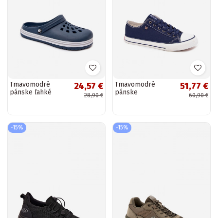
Tmavomodré
Tmavomodré
24,57 €
51,77 €
pánske ľahké
pánske
28,90 €
60,90 €
dreváky MileĮay
voľnočasové
topánky Big Star
DD174503
-15%
-15%