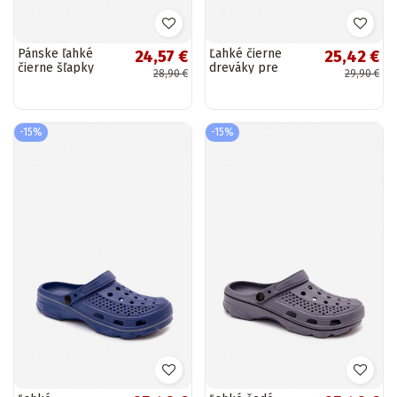
Pánske ľahké
Ľahké čierne
24,57 €
25,42 €
čierne šľapky
dreváky pre
28,90 €
29,90 €
Leoniel
mužov Landry
-15%
-15%