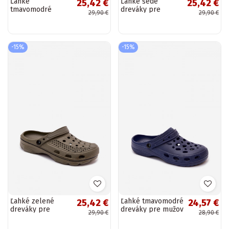
Ľahké
Ľahké šedé
25,42 €
25,42 €
tmavomodré
dreváky pre
29,90 €
29,90 €
dreváky pre
mužov Landry
mužov Landry
-15%
-15%
Ľahké zelené
Ľahké tmavomodré
25,42 €
24,57 €
dreváky pre
dreváky pre mužov
29,90 €
28,90 €
mužov Landry
Thistle