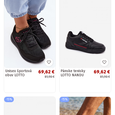
Unisex športová
Pánske tenisky
69,62 €
69,62 €
obuv LOTTO
LOTTO NANDU
81,90 €
81,90 €
CONNECT 2400001
2400100 čierna
čierna farba
farba
-15%
-15%