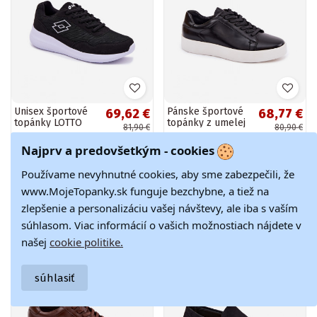
Unisex športové
Pánske športové
69,62 €
68,77 €
topánky LOTTO
topánky z umelej
81,90 €
80,90 €
CONNECT 2400000
kože čierne Velton
čierne
Najprv a predovšetkým - cookies
Používame nevyhnutné cookies, aby sme zabezpečili, že
www.MojeTopanky.sk funguje bezchybne, a tiež na
-15%
-15%
zlepšenie a personalizáciu vašej návštevy, ale iba s vaším
súhlasom. Viac informácií o vašich možnostiach nájdete v
našej
cookie politike.
súhlasiť