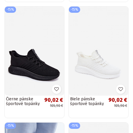
-15%
-15%
Čierne pánske
Biele pánske
90,02 €
90,02 €
športové topánky
športové topánky
105,90 €
105,90 €
Big Star UU174003
Big Star UU174004
-15%
-15%