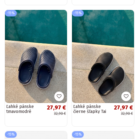
Avatara
-15%
-15%
Ľahké pánske
Ľahké pánske
27,97 €
27,97 €
tmavomodré
čierne šľapky Tai
32,90 €
32,90 €
šľapky Tai
Turiravena
Turiravena
-15%
-15%