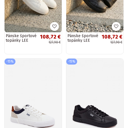
Pánske športové
Pánske športové
108,72 €
108,72 €
topánky LEE
topánky LEE
127,90 €
127,90 €
GLENN MEN
GLENN MEN
LOIN
LOIN
50261026.03A
50261026.11A
bielej farby
čiernej farby
-15%
-15%