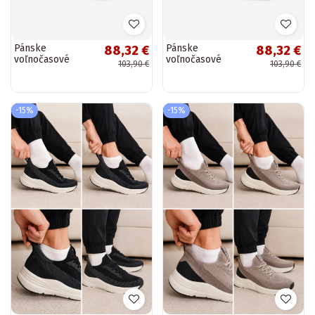
Pánske
Pánske
88,32 €
88,32 €
voľnočasové
voľnočasové
103,90 €
103,90 €
topánky LEE
topánky LEE
BRIXTON MEN
BRIXTON MEN
LOIN 50261024.1FG
LOIN 50261024.11A
bielej farby
čiernej farby
-15%
-15%