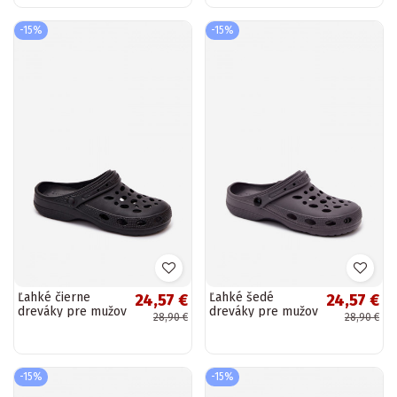
-15%
-15%
Ľahké čierne
Ľahké šedé
24,57 €
24,57 €
dreváky pre mužov
dreváky pre mužov
28,90 €
28,90 €
Thistle
Thistle
-15%
-15%