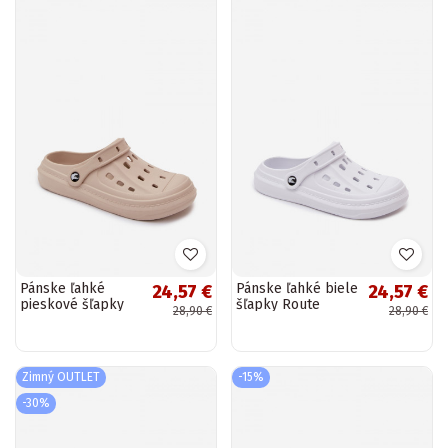
Pánske ľahké
Pánske ľahké biele
24,57 €
24,57 €
pieskové šľapky
šľapky Route
28,90 €
28,90 €
Route
Zimný OUTLET
-15%
-30%