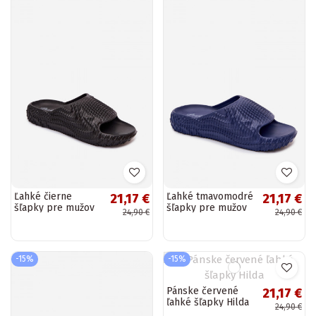
Ľahké čierne
Ľahké tmavomodré
21,17 €
21,17 €
šľapky pre mužov
šľapky pre mužov
24,90 €
24,90 €
Hilda
Hilda
-15%
-15%
Pánske červené
21,17 €
ľahké šľapky Hilda
24,90 €