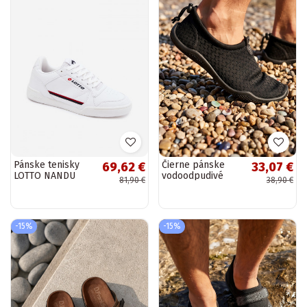
Pánske tenisky
Čierne pánske
69,62 €
33,07 €
LOTTO NANDU
vodoodpudivé
81,90 €
38,90 €
2400100 biela
topánky
farba
PROINATER PRO-
26-48-127M
-15%
-15%