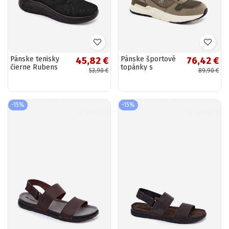
Pánske tenisky
Pánske športové
45,82 €
76,42 €
čierne Rubens
topánky s
53,90 €
89,90 €
platformou v
zelenej farbe
Hanirin
-15%
-15%