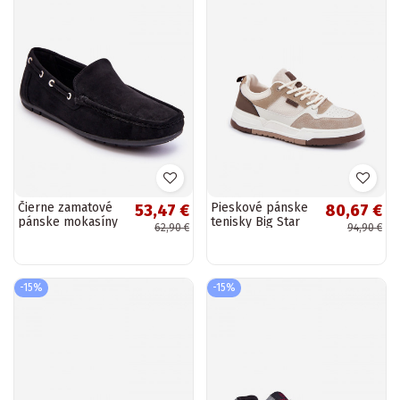
Čierne zamatové
Pieskové pánske
53,47 €
80,67 €
pánske mokasíny
tenisky Big Star
62,90 €
94,90 €
Rayan
RR174604
-15%
-15%