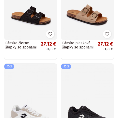
Pánske čierne
Pánske pieskové
27,12 €
27,12 €
šľapky so sponami
šľapky so sponami
31,90 €
31,90 €
Ruby
Ruby
-15%
-15%