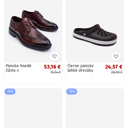
Pánske hnedé
Čierne pánske
53,16 €
24,57 €
čižmy v
ľahké dreváky
75,94 €
28,90 €
Gustavovom
MileĮay
elegantnom štýle
-15%
-15%