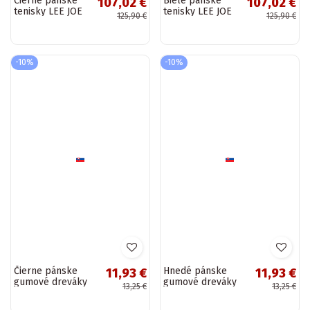
Čierne pánske
Biele pánske
107,02 €
107,02 €
tenisky LEE JOE
tenisky LEE JOE
125,90 €
125,90 €
MEN LOIN
MEN LOIN
-10%
-10%
Čierne pánske
Hnedé pánske
11,93 €
11,93 €
gumové dreváky
gumové dreváky
13,25 €
13,25 €
Juttak
Juttak