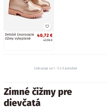
Detské šnurovacie
40,72 €
čižmy vyteplené
47,90 €
ružovo-zlatou
farbou Dexter
Zobrazuje sa 1 - 5 z 5 položiek
Zimné čižmy pre
dievčatá