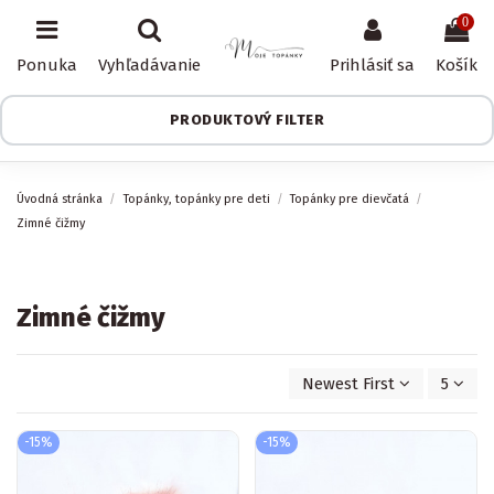
0
Ponuka
Vyhľadávanie
Prihlásiť sa
Košík
PRODUKTOVÝ FILTER
Úvodná stránka
Topánky, topánky pre deti
Topánky pre dievčatá
Zimné čižmy
Zimné čižmy
Newest First
5
-15%
-15%