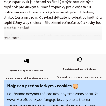
MojeTopanky.sk je obchod so širokým výberom zimných
topánok pre dievčatá. Zimné topánky pre dievčatá sú
potrebné na ochranu detských nožičiek pred chladom,
vlhkosťou a mrazom. Obzvlášť dôležité je vybrať pohodlné a
teplé čižmy, aby si dieťa užilo zimné voľnočasové aktivity bez
strachu z chladu.
V našej predajni nájdete široký sortiment zimných topánok
read more...
pre dievčatá. Ponúkame kvalitné a odolné čižmy, ktoré
vydržia dlhé zimné cesty. Všetky naše topánky sú vyrobené z
kvalitných materiálov a sú vysoko kvalitné. Poskytuje
trvanlivosť a pohodlie pre vaše dieťa.
Dievčenské zimné topánky odporúčame vyberať tepelne
Dvojtýždňová Záruka Vrátenia
izolačné a vodeodolné. Vášmu dieťaťu tak poskytnete
Rýchle a Bezplatné Doručenie
väčšiu ochranu pred vlhkosťou a chladom. Odporúčame
14-dňová lehota na vrátenie tovaru s garanciou
Doprava zadarmo pri objednávkach nad 99 €
tiež zvoliť čižmy s odolnou podrážkou, aby bolo vaše dieťa v
vrátenia peňazí
Najprv a predovšetkým - cookies
bezpečí na mokrom a klzkom teréne.
Používame nevyhnutné cookies, aby sme zabezpečili, že
V našej predajni si môžete vybrať zo širokej škály modelov,
farieb a veľkostí, ktoré vám pomôžu nájsť tie najvhodnejšie
www.MojeTopanky.sk funguje bezchybne, a tiež na
Zabezpečená Platba
Kvalitný Zákaznícky Servis
zimné topánky pre vaše dievčatko. Odporúčame tiež vybrať
zlepšenie a personalizáciu vašej návštevy, ale iba s vaším