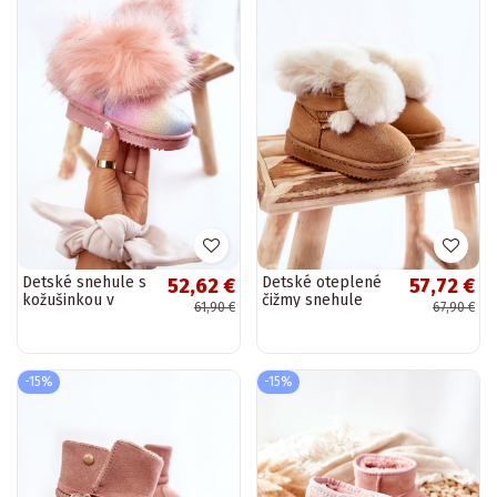
Detské snehule s
Detské oteplené
52,62 €
57,72 €
kožušinkou v
čižmy snehule
61,90 €
67,90 €
rôznych farbách
hnedo-bielej farby
Ariana
Roofy
-15%
-15%