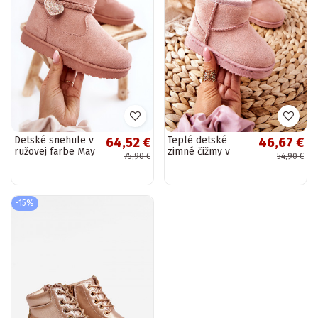
Detské snehule v
Teplé detské
64,52 €
46,67 €
ružovej farbe May
zimné čižmy v
75,90 €
54,90 €
ružovej farbe
Gooby
-15%