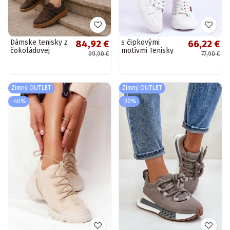
Dámske tenisky z
s čipkovými
84,92 €
66,22 €
čokoládovej
motívmi Tenisky
99,90 €
77,90 €
umelej semišovej
BIG STAR W274925
kože Bellmont
bielej farby
Zimný OUTLET
Zimný OUTLET
-40%
-30%