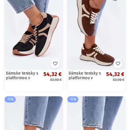
Dámske tenisky s
Dámske tenisky s
54,32 €
54,32 €
platformou v
platformou v
63,90 €
63,90 €
čiernej farbe
hnedej farbe
Laurelia
Laurelia
-15%
-15%