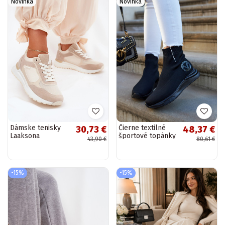
Novinka
Novinka
Dámske tenisky
Čierne textilné
30,73 €
48,37 €
Laaksona
športové topánky
43,90 €
80,61 €
Runaway
-15%
-15%