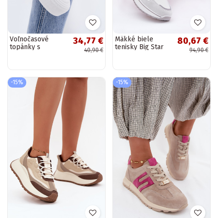
Voľnočasové
Mäkké biele
34,77 €
80,67 €
topánky s
tenisky Big Star
40,90 €
94,90 €
platformou Zebra
RR274A213, Hi-
Meloria
Poly systém
-15%
-15%