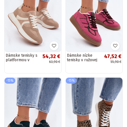
Dámske tenisky s
Dámske nízke
54,32 €
47,52 €
platformou v
tenisky v ružovej
63,90 €
55,90 €
pieskovej farbe
farbe Brenelle
Laurelia
-15%
-15%