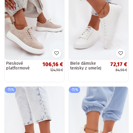
Pieskové
Biele dámske
106,16 €
72,17 €
platformové
tenisky z umelej
124,90 €
84,90 €
tenisky z umelej
kože Big Star
kože Blushy
TT274960
-15%
-15%