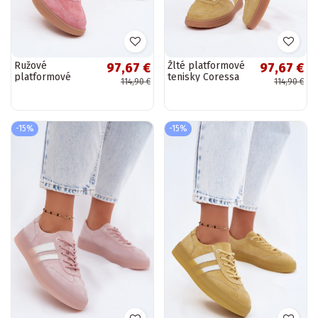
Ružové
Žlté platformové
97,67 €
97,67 €
platformové
tenisky Coressa
114,90 €
114,90 €
tenisky Coressa
-15%
-15%