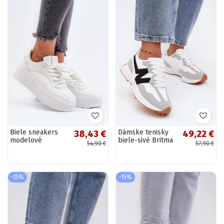
Biele sneakers
Dámske tenisky
38,43 €
49,22 €
modelové
biele-sivé Britma
54,90 €
57,90 €
topánky na
platforme z eko
kože Vhisper
-15%
-15%