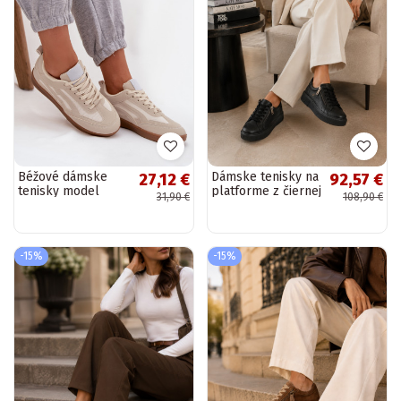
Béžové dámske
Dámske tenisky na
27,12 €
92,57 €
tenisky model
platforme z čiernej
31,90 €
108,90 €
Hanelor
umelej kože Corisa
-15%
-15%