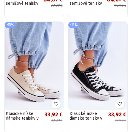
semišové tenisky
semišové tenisky
98,90 €
98,90 €
Vinceza 79576
Vinceza 79576
-15%
-15%
Klasické nízke
Klasické nízke
33,92 €
33,92 €
dámske tenisky v
dámske tenisky v
39,90 €
39,90 €
slonovinovej Vegas
čiernej Vegas