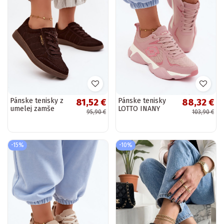
Pánske tenisky z
Pánske tenisky
81,52 €
88,32 €
umelej zamše
LOTTO INANY
95,90 €
103,90 €
Vinceza 79635
2401530 ružová
čokoládová farba
farba
-15%
-10%