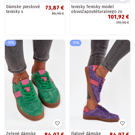
Dámske pieskové
tenisky Tenisky model
73,87 €
tenisky s
obuviZapnutéturalnego zo
86,90 €
101,92 €
platformou Big
semišuu Dámske béžová
Star SS274002 HI-
Lovey
119,90 €
POLY SYSTEM
-15%
-15%
Zelené dámske
Fialové dámske
84,07 €
84,07 €