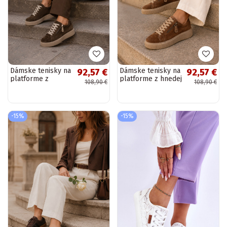
Dámske tenisky na
Dámske tenisky na
92,57 €
92,57 €
platforme z
platforme z hnedej
108,90 €
108,90 €
čokoládovej
umelej semišovej
umelej semišovej
kože Corisa
kože Corisa
-15%
-15%