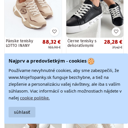
Pánske tenisky
Čierne tenisky s
88,32 €
28,28 €
LOTTO INANY
dekoratívnymi
103,90 €
31,42 €
2401530 piesková
vložkami Layla
farba
Najprv a predovšetkým - cookies
-10%
-10%
Používame nevyhnutné cookies, aby sme zabezpečili, že
www.MojeTopanky.sk funguje bezchybne, a tiež na
zlepšenie a personalizáciu vašej návštevy, ale iba s vaším
súhlasom. Viac informácií o vašich možnostiach nájdete v
našej
cookie politike.
súhlasiť