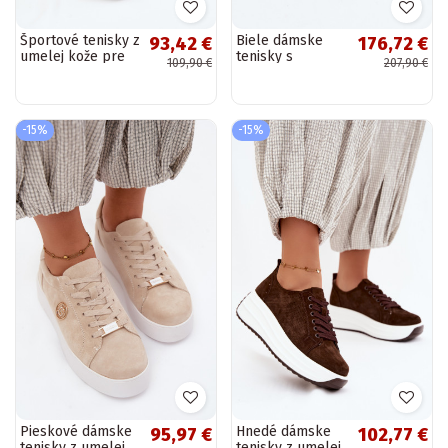
Športové tenisky z
Biele dámske
93,42 €
176,72 €
umelej kože pre
tenisky s
109,90 €
207,90 €
ženy na platforme
platformou
D&A LR61-7095
Zazoo N408S7
pieskovej farby
-15%
-15%
Pieskové dámske
Hnedé dámske
95,97 €
102,77 €
tenisky z umelej
tenisky z umelej