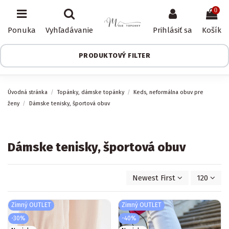
0
Ponuka
Vyhľadávanie
Prihlásiť sa
Košík
PRODUKTOVÝ FILTER
Úvodná stránka
Topánky, dámske topánky
Keds, neformálna obuv pre
ženy
Dámske tenisky, športová obuv
Dámske tenisky, športová obuv
Newest First
120
Zimný OUTLET
Zimný OUTLET
-30%
-40%