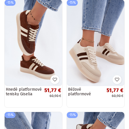
-15%
-15%
Hnedé platformové
Béžové
51,77 €
51,77 €
tenisky Giselia
platformové
60,90 €
60,90 €
tenisky Giselia
-15%
-15%