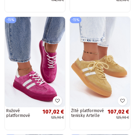
tenisky Coralia
tenisky Artelle
-15%
-15%
Ružové
Žlté platformové
107,02 €
107,02 €
platformové
tenisky Artelle
125,90 €
125,90 €
tenisky Artelle