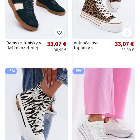
Dámske tenisky v
Voľnočasové
33,07 €
33,07 €
fľaškovozelenej
topánky s
38,90 €
38,90 €
farbe z umelej
členkovou a
kože Corelle
leopardím vzorom
Inildrose
-15%
-15%