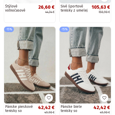
Štýlové
Sivé športové
26,60 €
105,63 €
voľnočasové
tenisky z umelej
44,34 €
150,90 €
topánky béžovej
zamše s
Born This Way
platformou a
hrubými
šnúrkami Artiker
-15%
-15%
54C1463
Pánske pieskové
Pánske biele
42,42 €
42,42 €
tenisky so
tenisky so
49,90 €
49,90 €
strapcami Chrissy
strapcami Chrissy