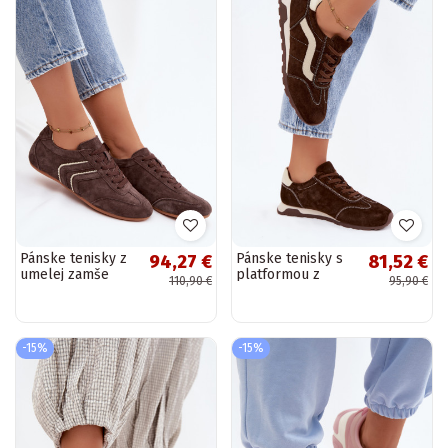
Pánske tenisky z
Pánske tenisky s
94,27 €
81,52 €
umelej zamše
platformou z
110,90 €
95,90 €
Sombra
umelej zamše
čokoládová farba
čokoládová farba
-15%
-15%