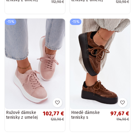
112,90 €
120,90 €
semiše s
semiše s
platformou Dainty
platformou Inaya
-15%
-15%
Ružové dámske
Hnedé dámske
102,77 €
97,67 €
tenisky z umelej
tenisky s
120,90 €
114,90 €
semiše s
platformou a
platformou Inaya
perforáciou
Umbry