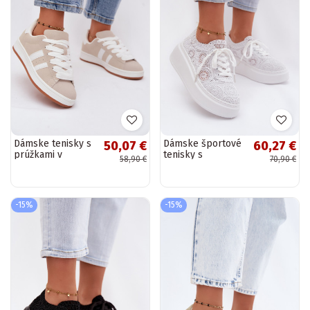
Dámske tenisky s
Dámske športové
50,07 €
60,27 €
prúžkami v
tenisky s
58,90 €
70,90 €
pieskovej farbe
platformou, bielej
Cascade
farby, Evalora
-15%
-15%