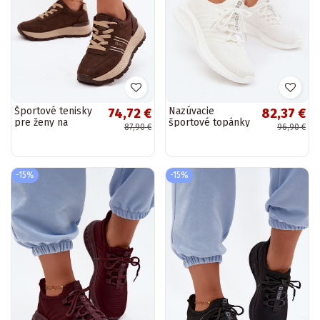
Športové tenisky
Nazúvacie
74,72 €
82,37 €
pre ženy na
športové topánky
87,90 €
96,90 €
platforme Big Star
pre ženy Big Star
UU274040 v
UU274056 v bielej
čokoládovej farbe
farbe
-15%
-15%