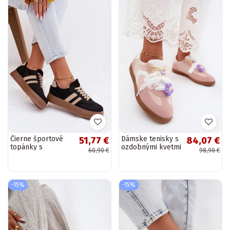
Čierne športové
Dámske tenisky s
51,77 €
84,07 €
topánky s
ozdobnými kvetmi
60,90 €
98,90 €
platformou Giselia
a mašličkou v
ružovej farbe
Coastelle
-15%
-15%