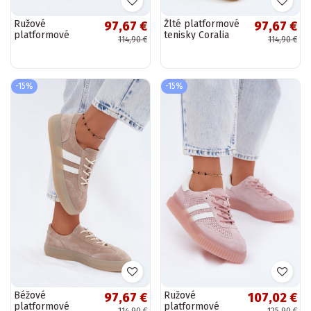
Ružové
Žlté platformové
97,67 €
97,67 €
platformové
tenisky Coralia
114,90 €
114,90 €
tenisky Coralia
-15%
-15%
Béžové
Ružové
97,67 €
107,02 €
platformové
platformové
114,90 €
125,90 €