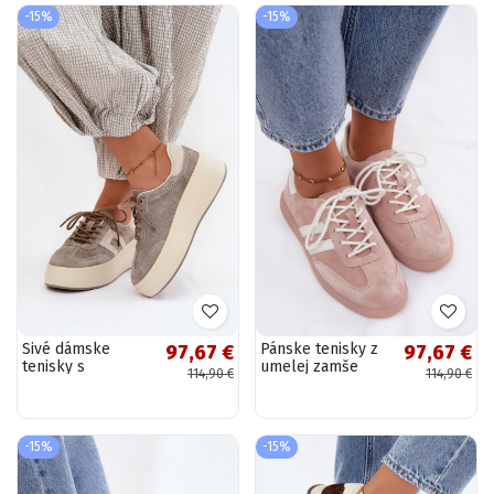
-15%
-15%
Sivé dámske
Pánske tenisky z
97,67 €
97,67 €
tenisky s
umelej zamše
114,90 €
114,90 €
platformou a
Ismina ružová
perforáciou
farba
Umbry
-15%
-15%