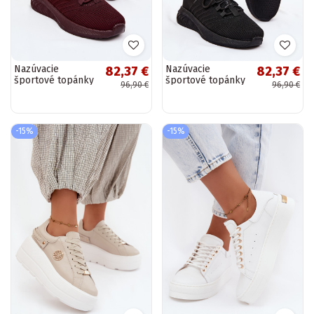
Nazúvacie
Nazúvacie
82,37 €
82,37 €
športové topánky
športové topánky
96,90 €
96,90 €
pre ženy Big Star
pre ženy Big Star
UU274053 v
UU274057 v čiernej
bordovej farbe
farbe
-15%
-15%