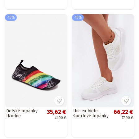
-15%
-15%
Detské topánky
Unisex biele
35,62 €
66,22 €
INodne
športové topánky
41,90 €
77,90 €
PROINATER PRO-
LOTTO 2401651U
23-34-109L v
SOBRIO OC
rôznych farbách