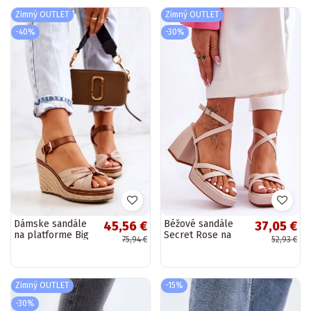
Zimný OUTLET
Zimný OUTLET
-40%
-30%
Dámske sandále
Béžové sandále
45,56 €
37,05 €
na platforme Big
Secret Rose na
75,94 €
52,93 €
Star béžovej farby
vysokom opätku
Zimný OUTLET
-15%
-30%