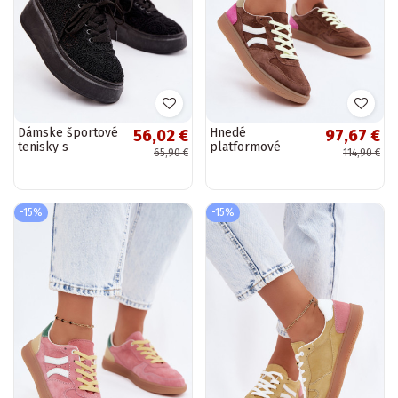
Dámske športové
Hnedé
56,02 €
97,67 €
tenisky s
platformové
65,90 €
114,90 €
platformou,
tenisky Coressa
čiernej farby,
Evalora
-15%
-15%