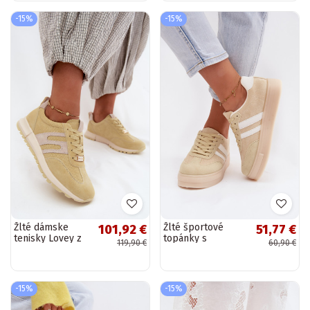
-15%
-15%
Žlté dámske
Žlté športové
101,92 €
51,77 €
tenisky Lovey z
topánky s
119,90 €
60,90 €
umelej zamše
platformou Giselia
-15%
-15%