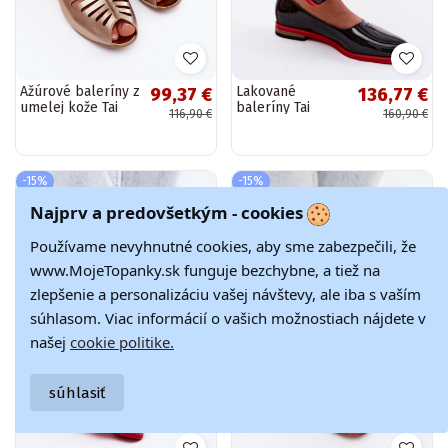
Ažúrové baleríny z
Lakované
99,37 €
136,77 €
umelej kože Tai
baleríny Tai
116,90 €
160,90 €
turiciejka P7541-32
turiciejka K7463-
zlaté
01 čierne
-15%
-15%
Najprv a predovšetkým - cookies
Používame nevyhnutné cookies, aby sme zabezpečili, že
www.MojeTopanky.sk funguje bezchybne, a tiež na
zlepšenie a personalizáciu vašej návštevy, ale iba s vaším
súhlasom. Viac informácií o vašich možnostiach nájdete v
našej
cookie politike.
súhlasiť