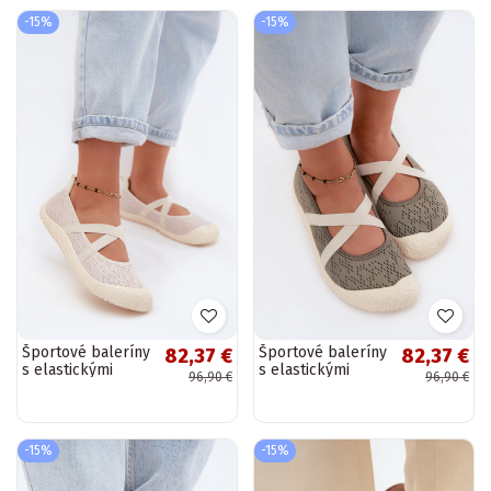
-15%
-15%
Športové baleríny
Športové baleríny
82,37 €
82,37 €
s elastickými
s elastickými
96,90 €
96,90 €
remienkami v
remienkami v
slonovinovej farbe
zelenej farbe
Artiker 58C1902
Artiker 58C1904
-15%
-15%