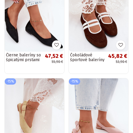
Čierne baleríny so
Čokoládové
47,52 €
45,82 €
špicatými prstami
športové baleríny
55,90 €
53,90 €
z umelej semišovej
s elastickými
Corabella
pásikmi Donatella
-15%
-15%