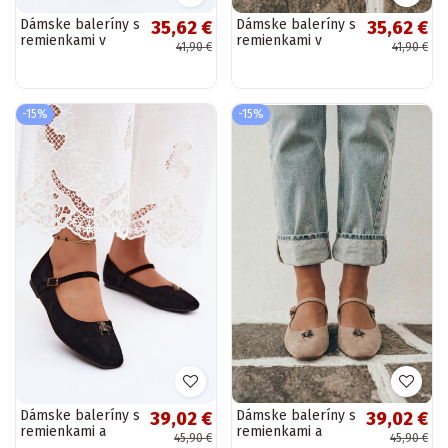
Dámske baleríny s
Dámske baleríny s
35,62 €
35,62 €
remienkami v
remienkami v
41,90 €
41,90 €
čiernej farbe z
pieskovej farbe z
umelej zamše
umelej zamše
Birchia
Birchia
-15%
-15%
Dámske baleríny s
Dámske baleríny s
39,02 €
39,02 €
remienkami a
remienkami a
45,90 €
45,90 €
prackami v čiernej
prackami v