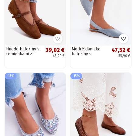
Hnedé baleríny s
Modré dámske
39,02 €
47,52 €
remienkami z
baleríny s
45,90 €
55,90 €
umelej kože
prackami Tanelia
Felora
-15%
-15%