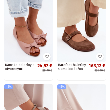
Dámske baleríny s
Barefoot baleríny
24,57 €
163,12 €
otvorenými
s umelou kožou
28,90 €
191,90 €
prstami v ružovej
Zazoo 316 v
farbe Vinceza 22-
hnedej farbe
17201
-15%
-15%