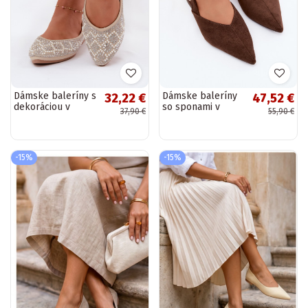
Dámske baleríny s
Dámske baleríny
32,22 €
47,52 €
dekoráciou v
so sponami v
37,90 €
55,90 €
pieskovej farbe
čokoládovej farbe
Lemonia
Tanelia
-15%
-15%