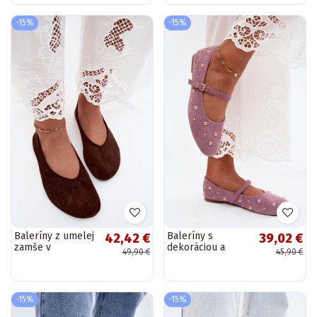
-15%
-15%
Baleríny z umelej
Baleríny s
42,42 €
39,02 €
zamše v
dekoráciou a
49,90 €
45,90 €
čokoládovej farbe
remienkami vo
Camdena
fialovej farbe
Cuddly
-15%
-15%