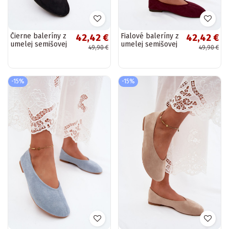
Čierne baleríny z
Fialové baleríny z
42,42 €
42,42 €
umelej semišovej
umelej semišovej
49,90 €
49,90 €
kože Camdena
kože Camdena
-15%
-15%