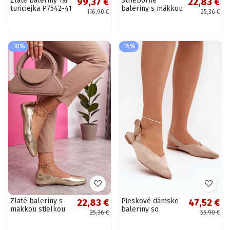
Zlaté baleríny Tai
Strieborné
99,37 €
22,83 €
turiciejka P7542-41
baleríny s mäkkou
116,90 €
25,36 €
stielkou Corra
-10%
-15%
Zlaté baleríny s
Pieskové dámske
22,83 €
47,52 €
mäkkou stielkou
baleríny so
25,36 €
55,90 €
Corra
sponami Tanelia