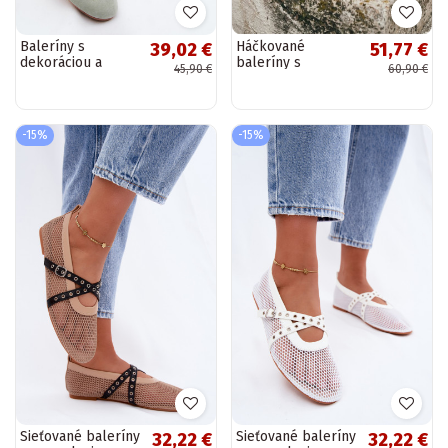
Baleríny s
Háčkované
39,02 €
51,77 €
dekoráciou a
baleríny s
45,90 €
60,90 €
popruhmi v
módnymi detailmi v
mätovej Cuddly
tmavohnedej
Astera
-15%
-15%
Sieťované baleríny
Sieťované baleríny
32,22 €
32,22 €