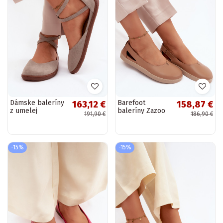
Dámske baleríny
Barefoot
163,12 €
158,87 €
z umelej
baleríny Zazoo
191,90 €
186,90 €
semišovej kože so
10217 v
remienkami
kapučínovej
Zazoo 320 v
farbe
kapučínovej farbe
-15%
-15%