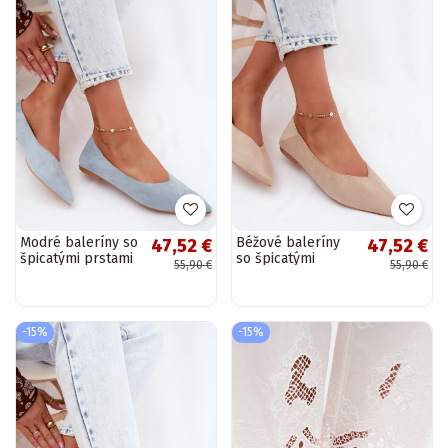
Modré baleríny so
Béžové baleríny
47,52 €
47,52 €
špicatými prstami
so špicatými
55,90 €
55,90 €
z umelej semišovej
prstami z umelej
Corabella
semišovej
Corabella
-15%
-15%