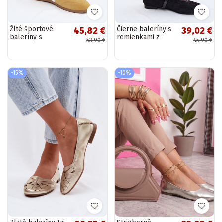
Žlté športové
Čierne baleríny s
45,82 €
39,02 €
baleríny s
remienkami z
53,90 €
45,90 €
elastickými
umelej zamše
remienkami
Felora
Donatella
-15%
-10%