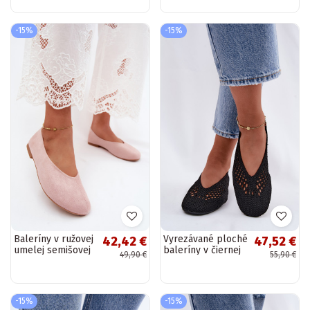
kože Merceria
CzekoladoIne
Charmy
-15%
-15%
Baleríny v ružovej
Vyrezávané ploché
42,42 €
47,52 €
umelej semišovej
baleríny v čiernej
49,90 €
55,90 €
Camdena
farbe Hibisca
-15%
-15%