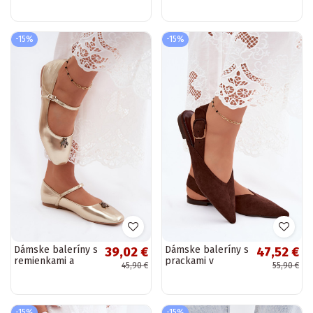
farbe z umelej
pieskovej farbe z
zamše Pinea
umelej zamše
Pinea
-15%
-15%
Dámske baleríny s
Dámske baleríny s
39,02 €
47,52 €
remienkami a
prackami v
45,90 €
55,90 €
prackami v zlatej
tmavohnedej farbe
farbe z umelej
Tanelia
kože Pinea
-15%
-15%