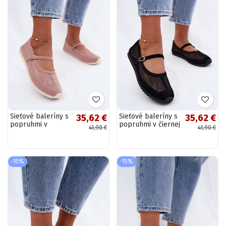
Sieťové baleríny s
Sieťové baleríny s
35,62 €
35,62 €
popruhmi v
popruhmi v čiernej
41,90 €
41,90 €
ružovej Chicca
Chicca
-15%
-15%