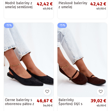
Modré baleríny z
Pieskové baleríny
42,42 €
42,42 €
umelej semišovej
z umelej
49,90 €
49,90 €
kože Camdena
semišovej kože
Camdena
-15%
-15%
Čierne baleríny s
Balerínky
46,67 €
39,02 €
otvorenou pätou z
Športový štýl s
54,90 €
45,90 €
umelej semišovej
popruhmi