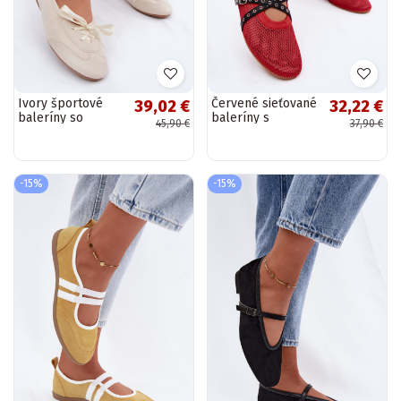
Ivory športové
Červené sieťované
39,02 €
32,22 €
baleríny so
baleríny s
45,90 €
37,90 €
štýlovými detailmi
remienkami
Peonia
Salliroe
-15%
-15%