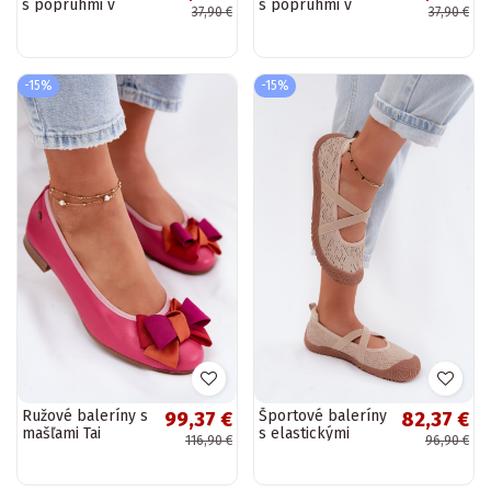
s popruhmi v
s popruhmi v
37,90 €
37,90 €
pieskovej Salliroe
bielej Salliroe
-15%
-15%
Ružové baleríny s
Športové baleríny
99,37 €
82,37 €
mašľami Tai
s elastickými
116,90 €
96,90 €
turiciejka P6801-15
pásikmi Artiker
58C1903 piesková
farba