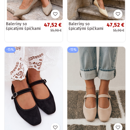
Baleríny so
Baleríny so
47,52 €
47,52 €
špicatými špičkami
špicatými špičkami
55,90 €
55,90 €
v zelenej umelej
v žltej umelej
semišovej
semišovej
Corabella
Corabella
-15%
-15%