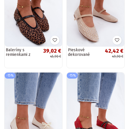
Baleríny s
Pieskové
39,02 €
42,42 €
remienkami z
dekorované
45,90 €
49,90 €
umelej semišovej
baleríny s
v leopardom
remienkami
vzore Camoria
Nerolia
-15%
-15%