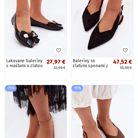
Lakovane baleríny
Baleríny so
27,97 €
47,52 €
s mašľami a zlatou
zlatými sponami z
32,90 €
55,90 €
sponou v čiernej
umelej zamše v
farbe Rivona
čiernej farbe
Palerra
-15%
-15%