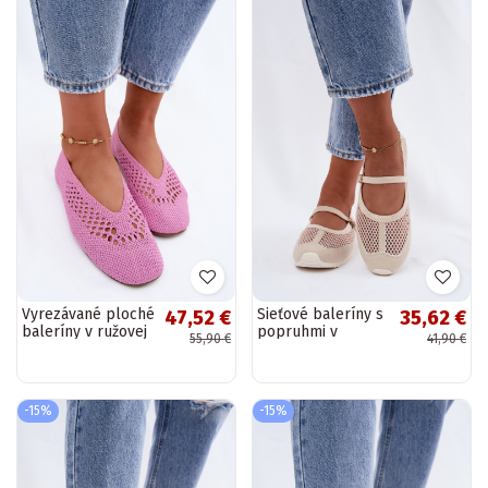
Vyrezávané ploché
Sieťové baleríny s
47,52 €
35,62 €
baleríny v ružovej
popruhmi v
55,90 €
41,90 €
farbe Hibisca
pieskovej Chicca
-15%
-15%