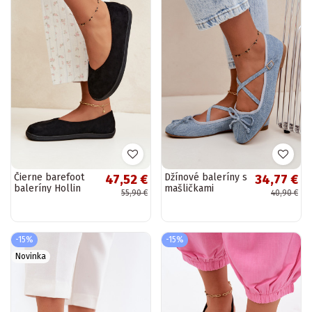
Čierne barefoot
Džínové baleríny s
47,52 €
34,77 €
baleríny Hollin
mašličkami
55,90 €
40,90 €
Kokardką
-15%
-15%
Novinka