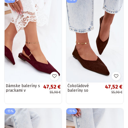
Dámske baleríny s
Čokoládové
47,52 €
47,52 €
prackami v
baleríny so
55,90 €
55,90 €
bordovej farbe
špicatými prstami
Tanelia
z umelej semišovej
Corabella
-15%
-15%