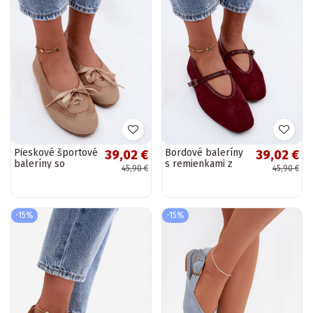
Pieskové športové
Bordové baleríny
39,02 €
39,02 €
baleríny so
s remienkami z
45,90 €
45,90 €
štýlovými detailmi
umelej kože
Peonia
Felora
-15%
-15%