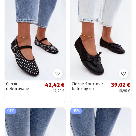
Čierne
Čierne športové
42,42 €
39,02 €
dekorované
baleríny so
49,90 €
45,90 €
baleríny s
štýlovými detailmi
remienkami
Peonia
Nerolia
-15%
-15%