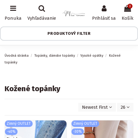
0
Ponuka
Vyhľadávanie
Prihlásiť sa
Košík
PRODUKTOVÝ FILTER
Úvodná stránka
Topánky, dámske topánky
Vysoké opätky
Kožené
topánky
Kožené topánky
Newest First
26
Zimný OUTLET
Zimný OUTLET
-40%
-30%