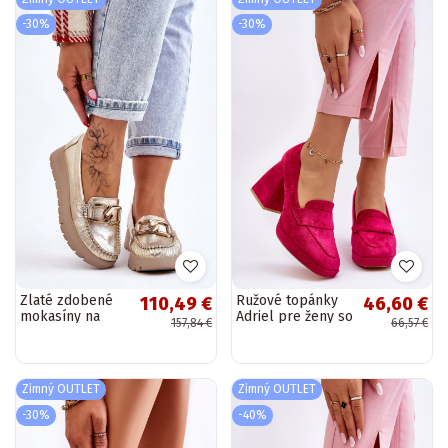
-30%
-30%
Zlaté zdobené
Ružové topánky
110,49 €
46,60 €
mokasíny na
Adriel pre ženy so
157,84 €
66,57 €
platforme od
širokým
Lemara
podpätkom
Desmonda
Zimný OUTLET
Zimný OUTLET
-30%
-40%