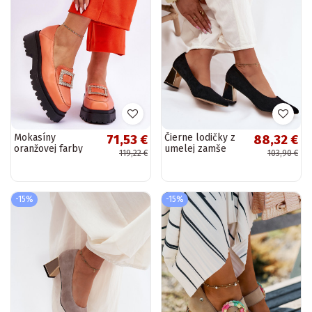
Mokasíny
Čierne lodičky z
71,53 €
88,32 €
oranžovej farby
umelej zamše
119,22 €
103,90 €
Agathe
Vinceza 66921
-15%
-15%