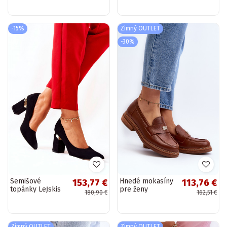
farby
farby
-15%
Zimný OUTLET
-30%
Semišové
Hnedé mokasíny
153,77 €
113,76 €
topánky LeĮskis
pre ženy
180,90 €
162,51 €
3117 čiernej farby
Zimný OUTLET
Zimný OUTLET