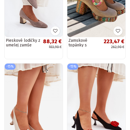
Pieskové lodičky z
Zamskové
88,32 €
223,47 €
umelej zamše
topánky s
103,90 €
262,90 €
Vinceza 66921
pletením, s
podpätkami a
platformou Tai
turiciejka 06839-
-15%
-15%
04...