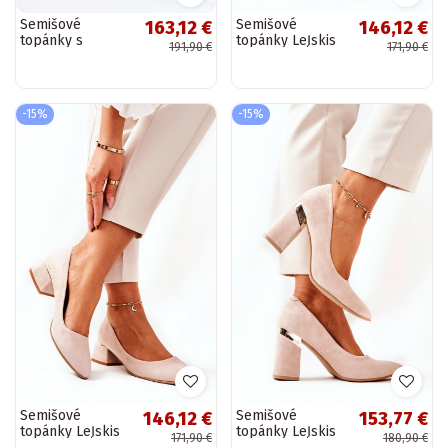
Semišové
Semišové
163,12 €
146,12 €
topánky s
topánky LeĮskis
191,90 €
171,90 €
dekoratívnou
3118 čiernej farby
retiazkou Laura
Messi 2444
čiernej farby
-15%
-15%
Semišové
Semišové
146,12 €
153,77 €
topánky LeĮskis
topánky LeĮskis
171,90 €
180,90 €
3118 pieskovej
3117 pieskovej