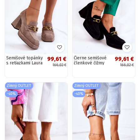
Semišové topánky
Čierne semišové
99,61 €
99,61 €
s retiazkami Laura
členkové čižmy
166,02 €
166,02 €
Messi hnedej farby
značky Laura
Messi
Zimný OUTLET
Zimný OUTLET
-40%
-40%