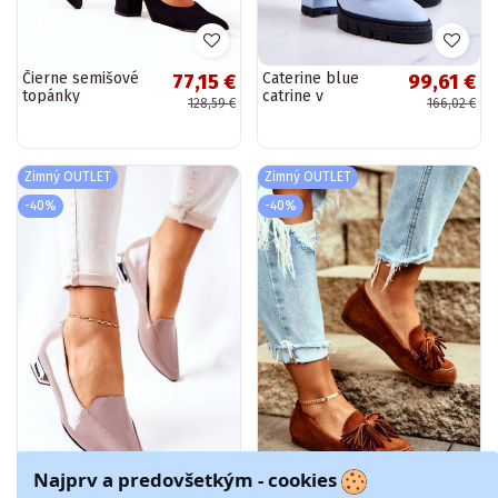
Čierne semišové
Caterine blue
77,15 €
99,61 €
topánky
catrine v
128,59 €
166,02 €
elegantnom štýle
s ornamentami
Zimný OUTLET
Zimný OUTLET
-40%
-40%
Najprv a predovšetkým - cookies