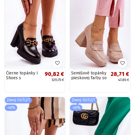
Čierne topánky I
Semišové topánky
90,82 €
28,71 €
Shoes s
pieskovej farby so
129,75 €
47,85 €
platformou a
širokým
širokým
podpätkom a
podpätkom
platformou Adriel
Zimný OUTLET
Zimný OUTLET
-40%
-40%