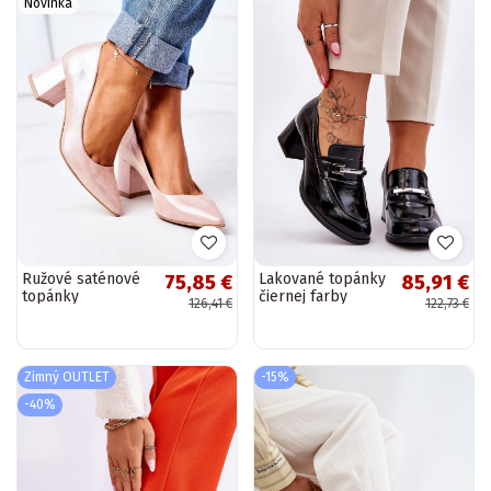
Novinka
Ružové saténové
Lakované topánky
75,85 €
85,91 €
topánky
čiernej farby
126,41 €
122,73 €
Damira
Zimný OUTLET
-15%
-40%