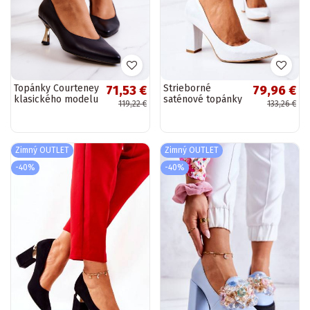
Topánky Courteney
Strieborné
71,53 €
79,96 €
klasického modelu
saténové topánky
119,22 €
133,26 €
v čiernej farbe
Zimný OUTLET
Zimný OUTLET
-40%
-40%