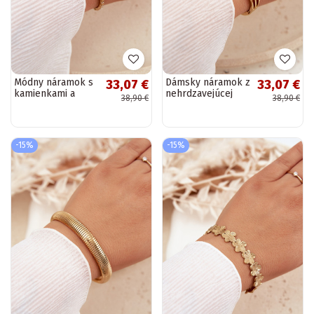
Módny náramok s
Dámsky náramok z
33,07 €
33,07 €
kamienkami a
nehrdzavejúcej
38,90 €
38,90 €
zirkónmi z
ocele zlatej farby
nehrdzavejúcej
ocele zlaté
-15%
-15%