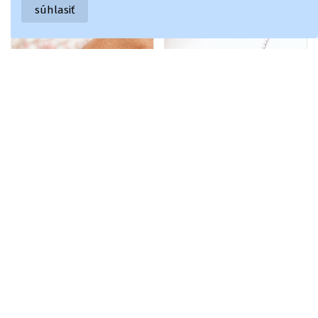
-15%
-15%
súhlasiť
Náramok vo farbe
Dámsky náramok s
26,27 €
23,72 €
bieleho ružového
ornamentami a
30,90 €
27,90 €
zlata
zirkónovými
očkami striebornej
farby
-15%
-15%