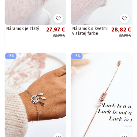
Náramok je zlatý
Náramok s kvetmi
27,97 €
28,82 €
v zlatej farbe
32,90 €
33,90 €
-15%
-15%