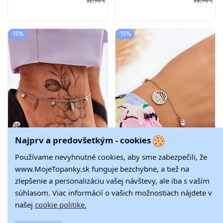
32,90 €
38,90 €
trblietavými
trblietavými
očkami vo farbe
očkami
ružového zlata
-15%
-15%
Najprv a predovšetkým - cookies
Používame nevyhnutné cookies, aby sme zabezpečili, že
www.MojeTopanky.sk funguje bezchybne, a tiež na
zlepšenie a personalizáciu vašej návštevy, ale iba s vaším
Náramok na nohu
Náramok je zlatý
33,07 €
33,07 €
s pierkami a
súhlasom. Viac informácií o vašich možnostiach nájdete v
38,90 €
38,90 €
zirkónmi v
našej
cookie politike.
striebornej farbe