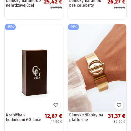
Dámsky náramok z
Dámsky náramok
25,42 €
26,27 €
nehrdzavejúcej
pre celebrity
29,90 €
30,90 €
ocele s
čiernej farby s
kvetinovými
kruhom ružovo-
motívmi
zlatej farby
striebornej farby
-15%
-15%
Krabička s
Dámske šľapky na
12,67 €
31,37 €
hodinkami GG Luxe
platforme
14,90 €
36,90 €
hnedej farby
zdobené
kvetinovými