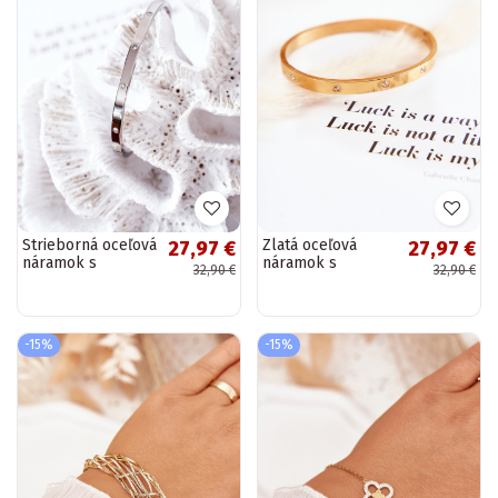
Strieborná oceľová
Zlatá oceľová
27,97 €
27,97 €
náramok s
náramok s
32,90 €
32,90 €
trblietavými
zirkónovými
kamienkami
kamienkami
Lauren
-15%
-15%