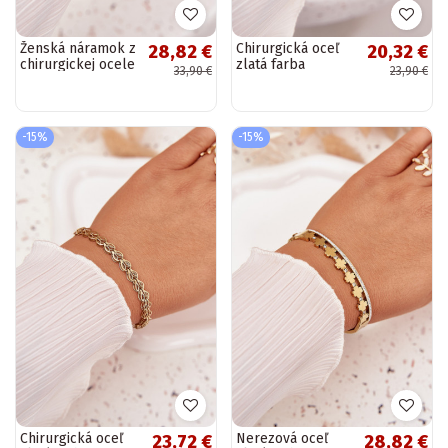
Ženská náramok z
Chirurgická oceľ
28,82 €
20,32 €
chirurgickej ocele
zlatá farba
33,90 €
23,90 €
s lesklými
náramok v tvare
kamienkami
hada
zlatého odtieňa
-15%
-15%
Chirurgická oceľ
Nerezová oceľ
23,72 €
28,82 €