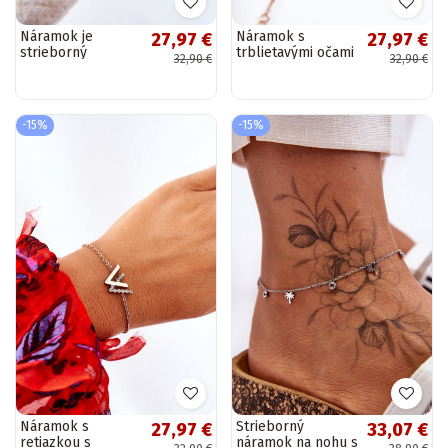
Náramok je
Náramok s
27,97 €
27,97 €
strieborný
trblietavými očami
32,90 €
32,90 €
z ružového zlata
-15%
-15%
Náramok s
Strieborný
27,97 €
33,07 €
retiazkou s
náramok na nohu s