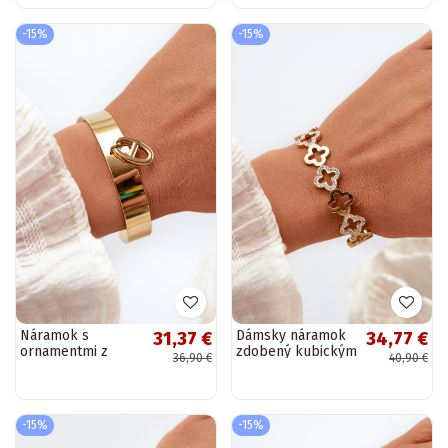
motívmi ružové
Nodina
-15%
-15%
Náramok s
Dámsky náramok
31,37 €
34,77 €
ornamentmi z
zdobený kubickým
36,90 €
40,90 €
nehrdzavejúcej
zirkónom z
ocele zlaté
nehrdzavejúcej
ocele zlaté
-15%
-15%