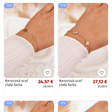
-15%
-15%
Nerezová oceľ
Nerezová oceľ
24,57 €
27,12 €
zlatá farba
zlatá farba
28,90 €
31,90 €
náramok s
náramok s
príveskami
kvetinovým
motívom
-15%
-15%