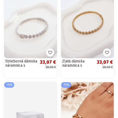
Strieborná dámska
Zlatá dámska
33,07 €
33,07 €
náramnica s
náramnica s
38,90 €
38,90 €
trblietavými
trblietavými
kamienkami
kamienkami
-15%
-15%