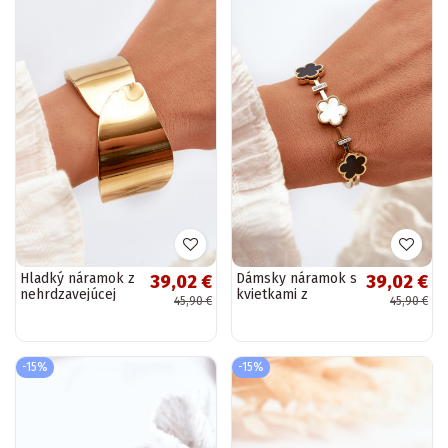
Hladký náramok z
Dámsky náramok s
39,02 €
39,02 €
nehrdzavejúcej
kvietkami z
45,90 €
45,90 €
ocele zlaté
nehrdzavejúcej
ocele zlaté
-15%
-15%