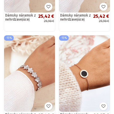
Dámsky náramok z
Dámsky náramok z
25,42 €
25,42 €
nehrdzavejúcej
nehrdzavejúcej
29,90 €
29,90 €
ocele zlatej farby
ocele s
kvetinovými
motívmi zlatej
farby
-15%
-15%