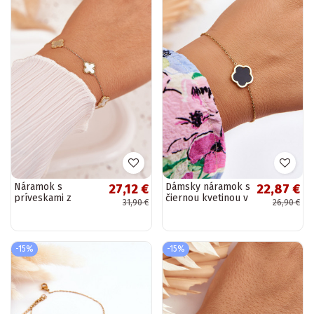
Náramok s
Dámsky náramok s
27,12 €
22,87 €
príveskami z
čiernou kvetinou v
31,90 €
26,90 €
nehrdzavejúcej
zlatej farbe
ocele, zlatobiele
-15%
-15%