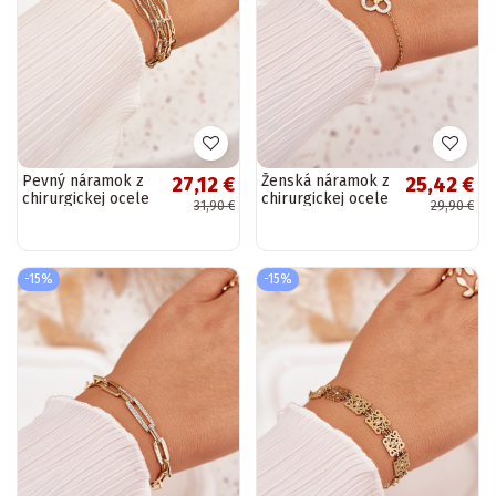
Pevný náramok z
Ženská náramok z
27,12 €
25,42 €
chirurgickej ocele
chirurgickej ocele
31,90 €
29,90 €
zlatého odtieňa
zlatého odtieňa
-15%
-15%