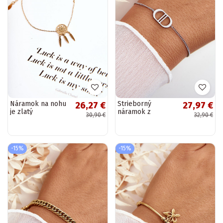
Náramok na nohu
Strieborný
26,27 €
27,97 €
je zlatý
náramok z
30,90 €
32,90 €
nehrdzavejúcej
ocele
-15%
-15%