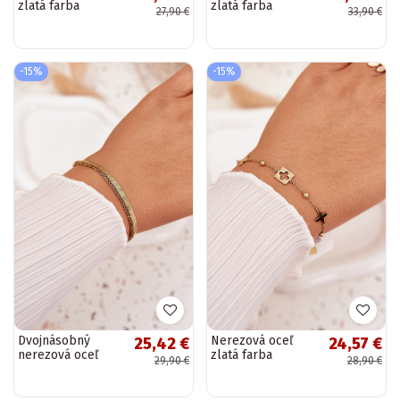
zlatá farba
zlatá farba
27,90 €
33,90 €
náramok
náramok zdobený
zirkónmi
-15%
-15%
Dvojnásobný
Nerezová oceľ
25,42 €
24,57 €
nerezová oceľ
zlatá farba
29,90 €
28,90 €
zlatá farba
náramok s
náramok
príveskami