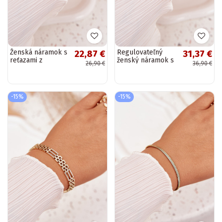
Ženská náramok s
Regulovateľný
22,87 €
31,37 €
reťazami z
ženský náramok s
26,90 €
36,90 €
chirurgickej ocele
lesklými
zlatého odtieňa
kamienkami z
chirurgickej ocele
zlatého odtieňa
-15%
-15%