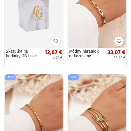
Škatulka na
Módny náramok
12,67 €
33,07 €
hodinky GG Luxe
dekorovaný
14,90 €
38,90 €
biela
kubickými
zirkónmi zlaté
-15%
-15%