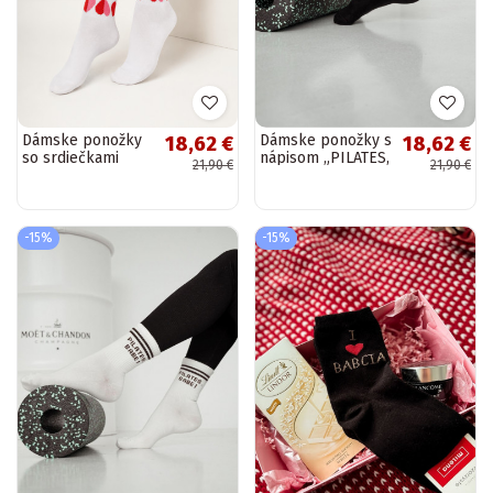
Dámske ponožky
Dámske ponožky s
18,62 €
18,62 €
so srdiečkami
nápisom „PILATES,
21,90 €
21,90 €
bielej farby
BABE!" čiernej
farby
-15%
-15%