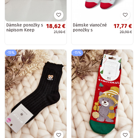
Dámske ponožky s
Dámske vianočné
18,62 €
17,77 €
nápisom Keep
ponožky s
21,90 €
20,90 €
Smile v bielej
medvedíkmi a
farbe
Mikulášom šedej
farby
-15%
-15%