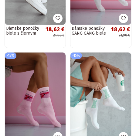
Dámske ponožky
Dámske ponožky
18,62 €
18,62 €
biele s čiernym
GANG GANG biele
21,90 €
21,90 €
vzorom Crème De
La Crème
-15%
-15%