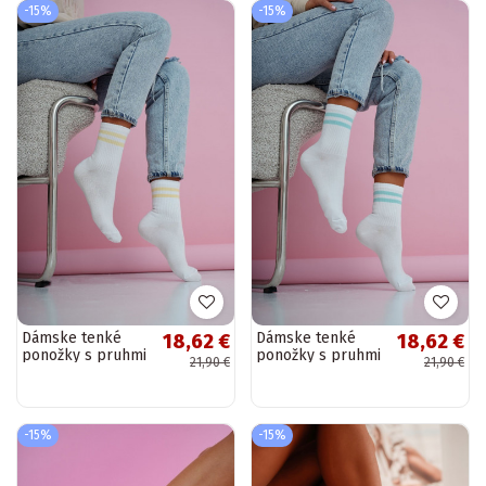
-15%
-15%
Dámske tenké
Dámske tenké
18,62 €
18,62 €
ponožky s pruhmi
ponožky s pruhmi
21,90 €
21,90 €
v bielo-žltej farbe
v bielo-modrej
farbe
-15%
-15%