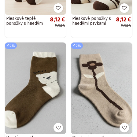
Pieskové teplé
Pieskové ponožky s
8,12 €
8,12 €
ponožky s hnedým
hnedými prvkami
9,02 €
9,02 €
akcentom Sella
Sella
-10%
-10%