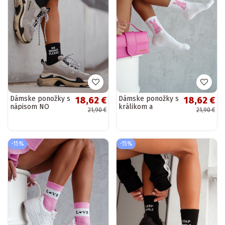
Dámske ponožky s
Dámske ponožky s
18,62 €
18,62 €
nápisom NO
králikom a
21,90 €
21,90 €
DRAMA PLEASE v
chvostíkom v
čiernej farbe
bielo-ružovej
farbe
-15%
-15%