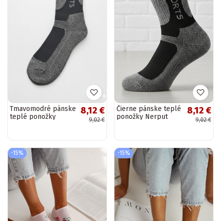
Tmavomodré pánske
Čierne pánske teplé
8,12 €
8,12 €
teplé ponožky
ponožky Nerput
9,02 €
9,02 €
Nerput
-15%
-15%