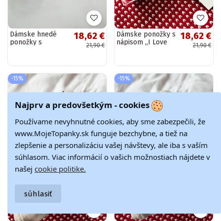
Dámske hnedé
Dámske ponožky s
18,62 €
18,62 €
ponožky s
nápisom „I Love
21,90 €
21,90 €
nápisom „PILATES,
Babcia" čiernej
BABE!" farby
farby
slonoviny
-15%
-15%
Najprv a predovšetkým - cookies
Používame nevyhnutné cookies, aby sme zabezpečili, že
www.MojeTopanky.sk funguje bezchybne, a tiež na
zlepšenie a personalizáciu vašej návštevy, ale iba s vaším
súhlasom. Viac informácií o vašich možnostiach nájdete v
našej
cookie politike.
súhlasiť