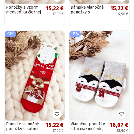
Ponožky s vzormi
Dámske vianočné
15,22 €
15,22 €
medvedíka čiernej
ponožky s
17,90 €
17,90 €
farby
medvedíkom
červenej farby
-15%
-15%
Dámske vianočné
Vianočné ponožky
15,22 €
16,07 €
ponožky s sobmi
s tučniakmi šedej
17,90 €
18,90 €
červenej farby
farby