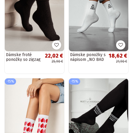
Dámske froté
Dámske ponožky s
22,02 €
18,62 €
ponožky so zigzag
nápisom „NO BAD
25,90 €
21,90 €
vzorom čiernej
VIBES" bielej farby
farby
-15%
-15%