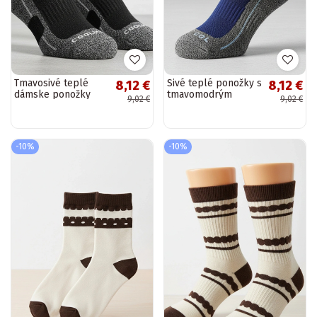
Tmavosivé teplé
Sivé teplé ponožky s
8,12 €
8,12 €
dámske ponožky
tmavomodrým
9,02 €
9,02 €
Siera
akcentom Siera
-10%
-10%