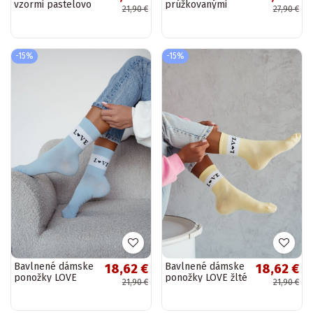
vzormi pastelovo
prúžkovanými
21,90 €
27,90 €
fialové
topánkami a
šnúrkami ružové
-15%
-15%
Bavlnené dámske
Bavlnené dámske
18,62 €
18,62 €
ponožky LOVE
ponožky LOVE žlté
21,90 €
21,90 €
modré