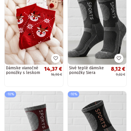
Dámske vianočné
Sivé teplé dámske
14,37 €
8,12 €
ponožky s leskom
ponožky Siera
16,90 €
9,02 €
v červenej farbe
Reindeers
-10%
-10%