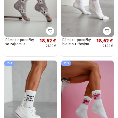
Dámske ponožky
Dámske ponožky
18,62 €
18,62 €
so zajacmi a
biele s ružovým
21,90 €
21,90 €
srdiečkami šedé
vzorom Crème De
La Crème
-15%
-15%