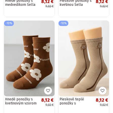
Hnedé ponožky s
Pieskové ponožky s
8,12 €
8,12 €
medvedíkom Sella
kvetinou Sella
9,02 €
9,02 €
-10%
-10%
Hnedé ponožky s
Pieskové teplé
8,12 €
8,12 €
kvetinovým vzorom
ponožky s
9,02 €
9,02 €
Sella
medvedíkom Sella