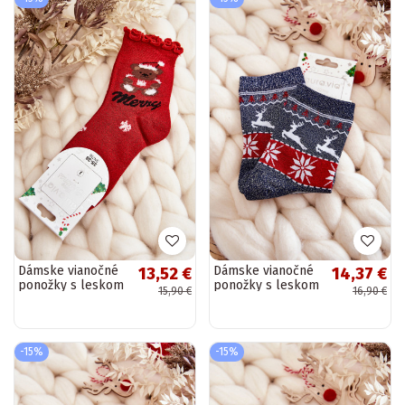
Dámske vianočné
Dámske vianočné
13,52 €
14,37 €
ponožky s leskom
ponožky s leskom
15,90 €
16,90 €
a medveďom
soby tmavomodré
červené
-15%
-15%