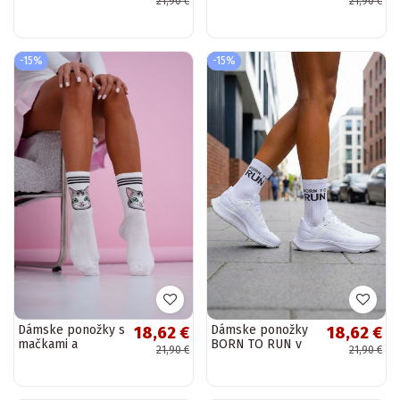
21,90 €
21,90 €
ružovými stopami
modrými stopami
-15%
-15%
Dámske ponožky s
Dámske ponožky
18,62 €
18,62 €
mačkami a
BORN TO RUN v
21,90 €
21,90 €
čiernymi stopami
bielej farbe