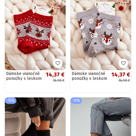
Dámske vianočné
Dámske vianočné
14,37 €
14,37 €
ponožky s leskom
ponožky s leskom
16,90 €
16,90 €
soby červeno-
soby šedé
šedé
-15%
-15%