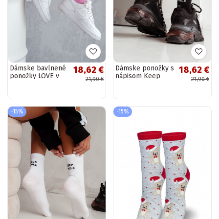
Dámske bavlnené
Dámske ponožky s
18,62 €
18,62 €
ponožky LOVE v
nápisom Keep
21,90 €
21,90 €
ružovej farbe
Smile v čiernej
farbe
-15%
-15%