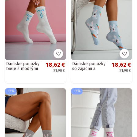
Dámske ponožky
Dámske ponožky
18,62 €
18,62 €
biele s modrými
so zajacmi a
21,90 €
21,90 €
mašličkami
srdiečkami modré
-15%
-15%