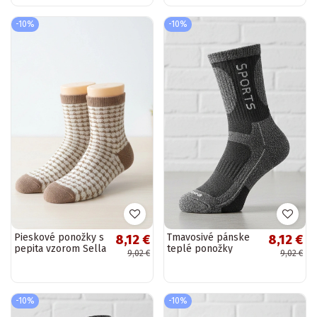
-10%
-10%
Pieskové ponožky s
Tmavosivé pánske
8,12 €
8,12 €
pepita vzorom Sella
teplé ponožky
9,02 €
9,02 €
Nerput
-10%
-10%