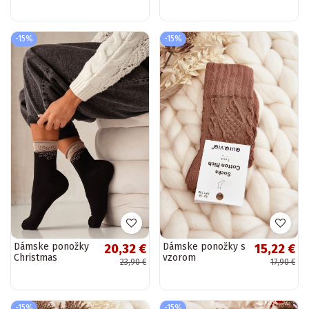
-15%
-15%
Dámske ponožky
Dámske ponožky s
20,32 €
15,22 €
Christmas
vzorom
23,90 €
17,90 €
Półfrotte UNIQUE
tmavohnedé
bez tlaku
Hviezdička čierne
-15%
-15%