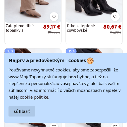
Zateplené dlhé
Dlhé zateplené
89,17 €
80,67 €
topánky s
cowboyské
104,90 €
94,90 €
podpätkami a
topánky s
zrolovanými
podpätkami z
nohavicami
umelej kože
pieskovej farby
čierne „Zareen"
-15%
-15%
„Urelli"
Najprv a predovšetkým - cookies
Používame nevyhnutné cookies, aby sme zabezpečili, že
www.MojeTopanky.sk funguje bezchybne, a tiež na
zlepšenie a personalizáciu vašej návštevy, ale iba s vaším
súhlasom. Viac informácií o vašich možnostiach nájdete v
našej
cookie politike.
súhlasiť