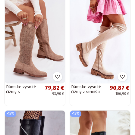
8023,...
8023,...
Dámske vysoké
Dámske vysoké
79,82 €
90,87 €
čižmy s
čižmy z semišu
93,90 €
106,90 €
otvorenými
nad kolená
prvkami a
slonovinové
širokými
Cheera
podpätkami
-15%
-15%
S.Barski HY61-
8022,...