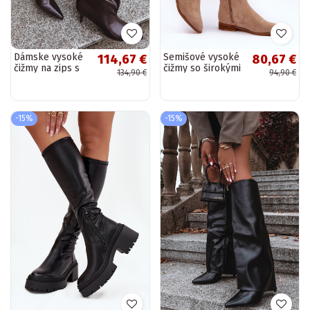
Dámske vysoké
Semišové vysoké
114,67 €
80,67 €
čižmy na zips s
čižmy so širokými
134,90 €
94,90 €
tenkými
podpätkami v
podpätkami v
pieskovej farbe
čokoládovej
Eelin
Ysolienne
-15%
-15%