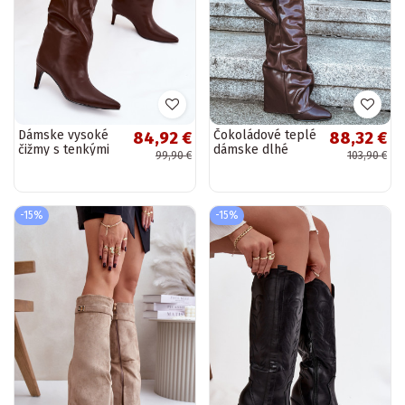
Dámske vysoké
Čokoládové teplé
84,92 €
88,32 €
čižmy s tenkými
dámske dlhé
99,90 €
103,90 €
podpätkami v
čižmy s obalenými
hnedej farbe
holeniami na
Olivienne
malých opätkoch
Elivira
-15%
-15%