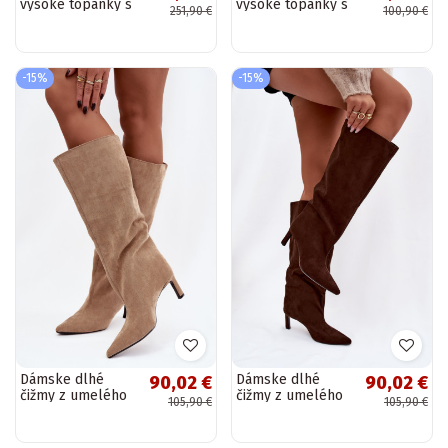
vysoké topánky s
vysoké topánky s
251,90 €
100,90 €
podpätkami a
podpätkami a
prackami
švami v pieskovej
zateplené Zazoo
farbe Alessara
70156 bordovej
-15%
-15%
farby
Dámske dlhé
Dámske dlhé
90,02 €
90,02 €
čižmy z umelého
čižmy z umelého
105,90 €
105,90 €
semišu,
semišu,
nazúvacieho typu
nazúvacieho typu
s tenkými
s tenkými