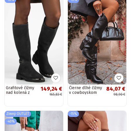
Grafitové čižmy
Čierne dlhé čižmy
149,24 €
84,07 €
nad kolená z
v cowboyskom
165,83 €
98,90 €
prírodnej
štýle s
semišovej kože s
podpätkami z
dekoratívnym
umelej kože Tai
špičkou Charlie
turivine
Zimný OUTLET
-15%
-40%