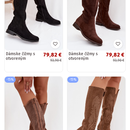
Dámske čižmy s
Dámske čižmy s
79,82 €
79,82 €
otvoreným
otvoreným
93,90 €
93,90 €
vzorom a širokými
vzorom a širokými
podpätkami
podpätkami
S.Barski HY61-8022
S.Barski HY61-8022
čiernej farby
čokoládovej farby
-15%
-15%