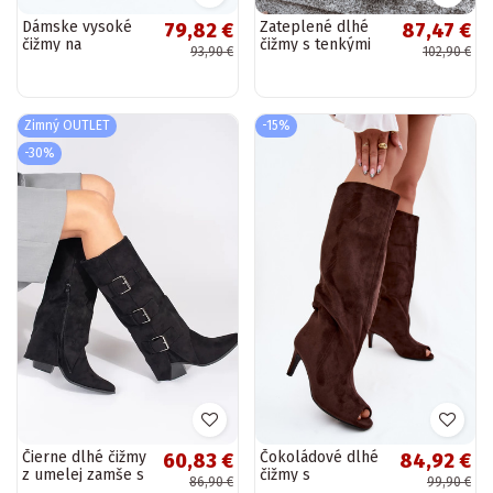
Dámske vysoké
Zateplené dlhé
79,82 €
87,47 €
čižmy na
čižmy s tenkými
93,90 €
102,90 €
masívnych
podpätkami a
podpätkoch a
všitou choleikou v
platforme,
čiernej farbe
nazúvacie, čierne
Tamonia
Zimný OUTLET
-15%
Florinne
-30%
Čierne dlhé čižmy
Čokoládové dlhé
60,83 €
84,92 €
z umelej zamše s
čižmy s
86,90 €
99,90 €
prackami
otvorenými