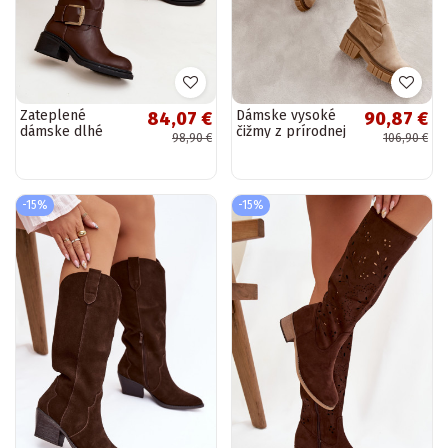
Zateplené
Dámske vysoké
84,07 €
90,87 €
dámske dlhé
čižmy z prírodnej
98,90 €
106,90 €
čižmy Klocke so
semišovej kože
sponami
nad kolená
čokoládovej farby
pieskové Cheera
Raphaela
-15%
-15%