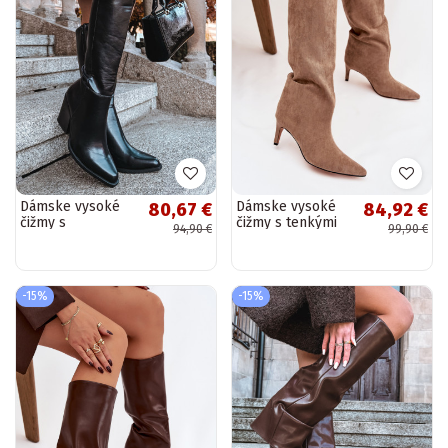
Dámske vysoké
Dámske vysoké
80,67 €
84,92 €
čižmy s
čižmy s tenkými
94,90 €
99,90 €
podpätkami
podpätkami v
zateplené čiernej
pieskovej farbe
farby Katelle
Olivienne
-15%
-15%