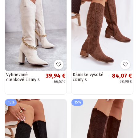
Vyhrievané
Dámske vysoké
39,94 €
84,07 €
členkové čižmy s
čižmy s
66,57 €
98,90 €
retiazkami v
otvorenými
slonovinovej farbe
prvkami na
Jasmin
nízkom opätku
Vinceza 58637 v
-15%
-15%
hnedej farbe