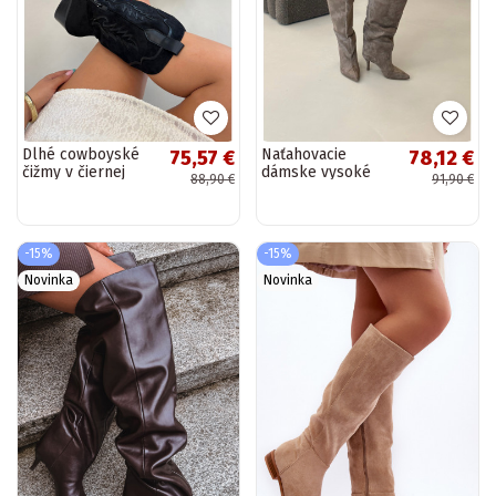
Dlhé cowboyské
Naťahovacie
75,57 €
78,12 €
čižmy v čiernej
dámske vysoké
88,90 €
91,90 €
farbe Betina
topánky s tenkými
podpätkami khaki
Corly
-15%
-15%
Novinka
Novinka