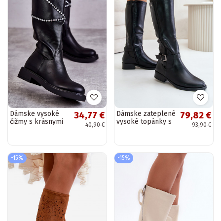
Dámske vysoké
Dámske zateplené
34,77 €
79,82 €
čižmy s krásnymi
vysoké topánky s
40,90 €
93,90 €
detailmi čiernej
širokými
farby Finlay
podpätkami a
zlatými prackami
čiernej farby...
-15%
-15%