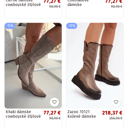
Čierne dámske
Čokoládové
77,27 €
77,27 €
cowboyské štýlové
dámske
90,90 €
90,90 €
vysoké topánky
cowboyské štýlové
Jazelle
vysoké topánky
Jazelle
-15%
-15%
Khaki dámske
Zazoo 70121
77,27 €
218,37 €
cowboyské štýlové
kožené dámske
90,90 €
256,90 €
vysoké topánky
vysoké čižmy s
Jazelle
vlnou pieskovej