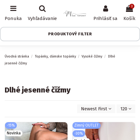
0
Ponuka
Vyhľadávanie
Prihlásiť sa
Košík
PRODUKTOVÝ FILTER
Úvodná stránka
Topánky, dámske topánky
Vysoké čižmy
Dlhé
jesenné čižmy
Dlhé jesenné čižmy
Newest First
120
-15%
Zimný OUTLET
Novinka
-30%