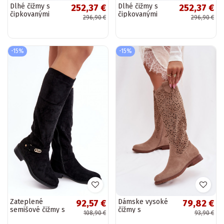
Dlhé čižmy s
Dlhé čižmy s
252,37 €
252,37 €
čipkovanými
čipkovanými
296,90 €
296,90 €
prvkami z
prvkami z
prírodnej kože
prírodnej kože
Zazoo 3167
Zazoo 3167
pieskové
hnedé
-15%
-15%
Zateplené
Dámske vysoké
92,57 €
79,82 €
semišové čižmy s
čižmy s
108,90 €
93,90 €
širokými
otvorenými