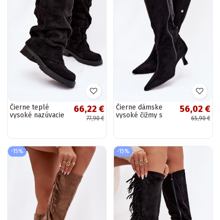
Čierne teplé
Čierne dámske
66,22 €
56,02 €
vysoké nazúvacie
vysoké čižmy s
77,90 €
65,90 €
čižmy s
podpätkami a
zakriveným
ozdobnými
zvrškom Ilvessa
detailmi Hovelle
-15%
-15%