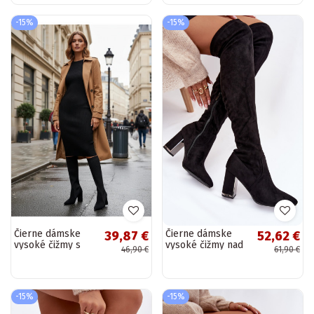
farby
-15%
-15%
Čierne dámske
Čierne dámske
39,87 €
52,62 €
vysoké čižmy s
vysoké čižmy nad
46,90 €
61,90 €
podpätkami
kolená s
Yserine
podpätkami z
umelého semišu
Thamine
-15%
-15%