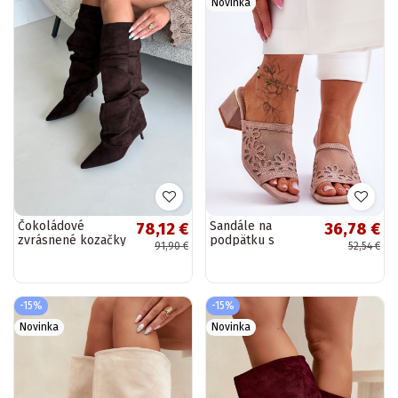
Novinka
Čokoládové
Sandále na
78,12 €
36,78 €
zvrásnené kozačky
podpätku s
91,90 €
52,54 €
s kitten heel z
béžovou
zamšu LoĮen
sieťovinou S.Barski
-15%
-15%
Novinka
Novinka