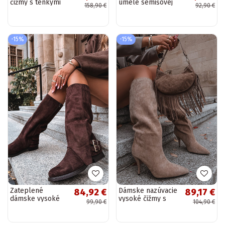
čižmy s tenkými
umelé semišovej
158,90 €
92,90 €
podpätkami a
látky, v
dekoráciou D&A
cowboyskom
JC52-883 čierna
štýle, dámske s
podpätkami,...
-15%
-15%
Zateplené
Dámske nazúvacie
84,92 €
89,17 €
dámske vysoké
vysoké čižmy s
99,90 €
104,90 €
čižmy so sponami,
tenkými
čokoládovej farby
podpätkami z
Umbria
umelé semišovej