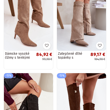
Dámske vysoké
Zateplené dlhé
84,92 €
89,17 €
čižmy s tenkými
topánky s
99,90 €
104,90 €
podpätkami v
podpätkami a
pieskovej farbe
zrolovanými
Olivienne
nohavicami
pieskovej farby
-15%
-15%
„Urelli"