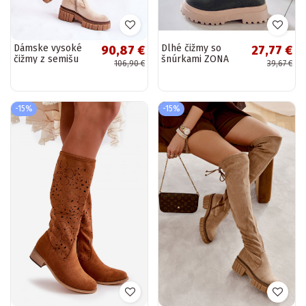
Dámske vysoké
Dlhé čižmy so
90,87 €
27,77 €
čižmy z semišu
šnúrkami ZONA
106,90 €
39,67 €
nad kolená
GREEN
slonovinové
Cheera
-15%
-15%