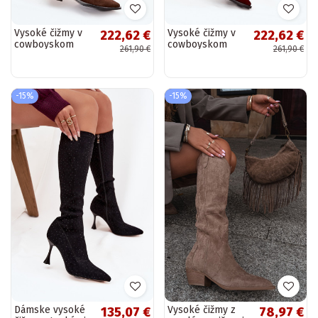
Vysoké čižmy v
Vysoké čižmy v
222,62 €
222,62 €
cowboyskom
cowboyskom
261,90 €
261,90 €
štýle z umelej
štýle z umelej
semišovej kože
semišovej kože
Zazoo 4225
Zazoo 4225
hnedá
bordová
-15%
-15%
Dámske vysoké
Vysoké čižmy z
135,07 €
78,97 €