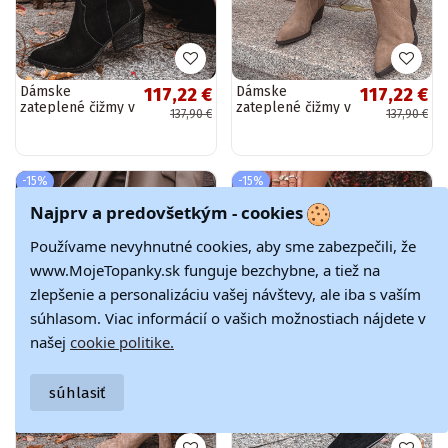
Dámske
Dámske
117,22 €
117,22 €
zateplené čižmy v
zateplené čižmy v
137,90 €
137,90 €
štýle kovboja z
štýle kovboja z
umelého semišu,
umelého semišu,
čierne, Urselle
khaki, Urselle
-15%
-15%
Najprv a predovšetkým - cookies
Používame nevyhnutné cookies, aby sme zabezpečili, že
www.MojeTopanky.sk funguje bezchybne, a tiež na
zlepšenie a personalizáciu vašej návštevy, ale iba s vaším
súhlasom. Viac informácií o vašich možnostiach nájdete v
našej
cookie politike.
súhlasiť