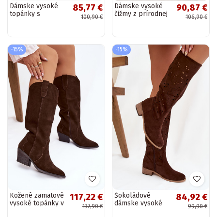
Dámske vysoké
Dámske vysoké
85,77 €
90,87 €
topánky s
čižmy z prírodnej
100,90 €
106,90 €
perforovanými
semišovej kože
prvkami na
nad kolená
nízkom podpätku
pieskové Cheera
z umelej
-15%
-15%
semišovej...
Kožené zamatové
Šokoládové
117,22 €
84,92 €
vysoké topánky v
dámske vysoké
137,90 €
99,90 €
cowboyskom
topánky s