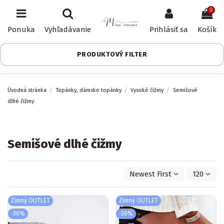
0
Ponuka
Vyhľadávanie
Prihlásiť sa
Košík
PRODUKTOVÝ FILTER
Úvodná stránka
Topánky, dámske topánky
Vysoké čižmy
Semišové
dlhé čižmy
Semišové dlhé čižmy
Newest First
120
Zimný OUTLET
Zimný OUTLET
-30%
-30%