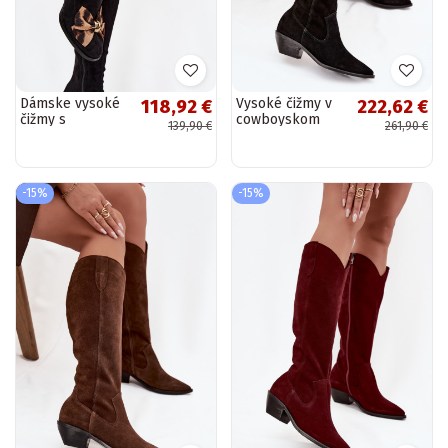
Dámske vysoké
Vysoké čižmy v
118,92 €
222,62 €
čižmy s
cowboyskom
139,90 €
261,90 €
dekoratívnou
štýle z umelej
mašľou D&A
semišovej kože
JC52-828 čierne
Zazoo 4225
čierna
-15%
-15%