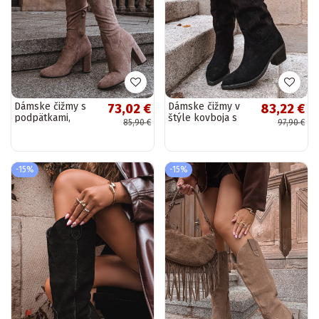
Dámske čižmy s
Dámske čižmy v
73,02 €
83,22 €
podpätkami,
štýle kovboja s
85,90 €
97,90 €
pieskové, Xamarin
podpätkami z
umelého semišu,
čierne, Esmira
-15%
-15%