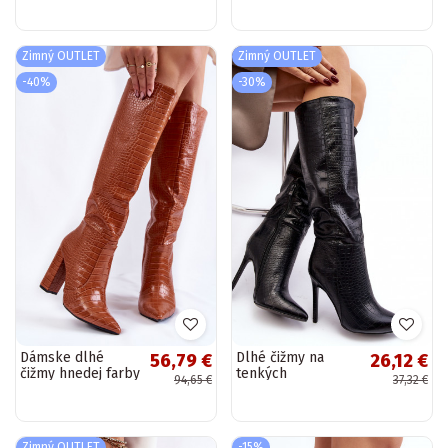
prírodnej kože
prírodnej kože
Zazoo 3167
Zazoo 3167
pieskové
hnedé
Zimný OUTLET
Zimný OUTLET
-40%
-30%
Dámske dlhé
Dlhé čižmy na
56,79 €
26,12 €
čižmy hnedej farby
tenkých
94,65 €
37,32 €
s podpätkami
podpätkoch čiernej
farby Mambra
Zimný OUTLET
-15%