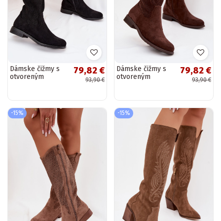
Dámske čižmy s
Dámske čižmy s
79,82 €
79,82 €
otvoreným
otvoreným
93,90 €
93,90 €
vzorom a širokými
vzorom a širokými
podpätkami
podpätkami
S.Barski HY61-8022
S.Barski HY61-8022
čiernej farby
čokoládovej farby
-15%
-15%