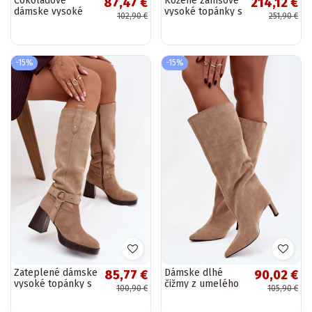
Čokoládové
Kožené zamšové
87,47 €
214,12 €
dámske vysoké
vysoké topánky s
102,90 €
251,90 €
čižmy s
podpätkami a
podpätkami,
prackami
zlatou sponou a
zateplené Zazoo
rozšíreným
70156 bordovej
-15%
-15%
zvrškom z...
farby
Zateplené dámske
Dámske dlhé
85,77 €
90,02 €
vysoké topánky s
čižmy z umelého
100,90 €
105,90 €
podpätkami a
semišu,
švami v pieskovej
nazúvacieho typu