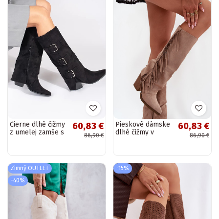
Čierne dlhé čižmy
Pieskové dámske
60,83 €
60,83 €
z umelej zamše s
dlhé čižmy v
86,90 €
86,90 €
prackami
cowboyskom
štýle s strapcami
a podpätkami
„Tivara"
Zimný OUTLET
-15%
-40%