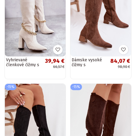
Vyhrievané
Dámske vysoké
39,94 €
84,07 €
členkové čižmy s
čižmy s
66,57 €
98,90 €
retiazkami v
otvorenými
slonovinovej farbe
prvkami na
Jasmin
nízkom opätku
Vinceza 58637 v
-15%
-15%
hnedej farbe