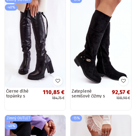
-40%
Čierne dlhé
Zateplené
110,85 €
92,57 €
topánky s
semišové čižmy s
184,75 €
108,90 €
platformou
širokými
Topánky
podpätkami
S.Barski HY07-31 v
čiernej farbe
Zimný OUTLET
-15%
-40%