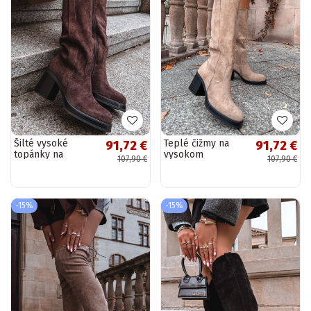
Šilté vysoké
Teplé čižmy na
91,72 €
91,72 €
topánky na
vysokom
107,90 €
107,90 €
obrovskom
podpätku,
podpätku v
pieskové, Sanelle
čokoládovej farbe
Sanelle
-15%
-15%