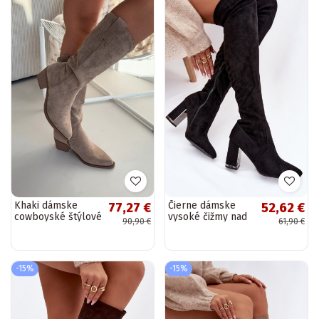
Khaki dámske
Čierne dámske
77,27 €
52,62 €
cowboyské štýlové
vysoké čižmy nad
90,90 €
61,90 €
vysoké topánky
kolená s
Jazelle
podpätkami z
umelého semišu
Thamine
-15%
-15%