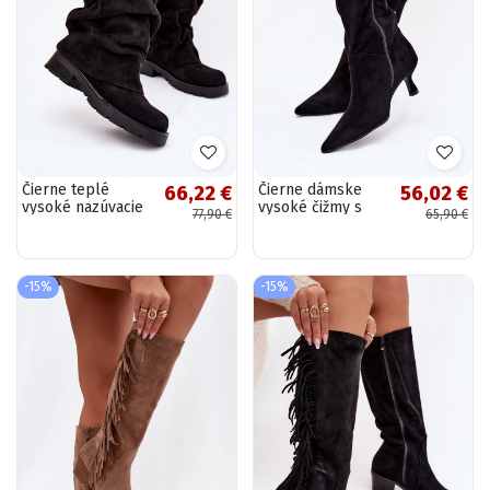
Čierne teplé
Čierne dámske
66,22 €
56,02 €
vysoké nazúvacie
vysoké čižmy s
77,90 €
65,90 €
čižmy s
podpätkami a
zakriveným
ozdobnými
zvrškom Ilvessa
detailmi Hovelle
-15%
-15%