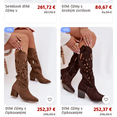
Semišové dlhé
Dlhé čižmy s
261,72 €
80,67 €
čižmy v
širokým zvrškom
307,90 €
94,90 €
cowboyskom
a podpätkami
štýle s
čokoládovej farby
podpätkami
Harela
Zazoo 3152
-15%
-15%
čokoládovej
farby
Dlhé čižmy s
Dlhé čižmy s
252,37 €
252,37 €
čipkovanými
čipkovanými
296,90 €
296,90 €
prvkami z
prvkami z