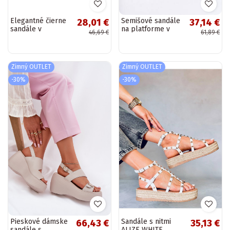
Elegantné čierne
Semišové sandále
28,01 €
37,14 €
sandále v
na platforme v
46,69 €
61,89 €
indickom štýle s
čiernej farbe
pásikom na prsty
Natina
D-6532B
Zimný OUTLET
Zimný OUTLET
-30%
-30%
Pieskové dámske
Sandále s nitmi
66,43 €
35,13 €
sandále s
ALIZE WHITE