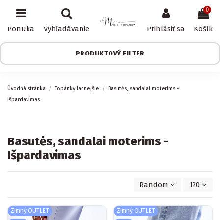
0
Ponuka
Vyhľadávanie
Prihlásiť sa
Košík
PRODUKTOVÝ FILTER
Úvodná stránka
Topánky lacnejšie
Basutės, sandalai moterims -
Išpardavimas
Basutės, sandalai moterims -
Išpardavimas
Random
120
Zimný OUTLET
Zimný OUTLET