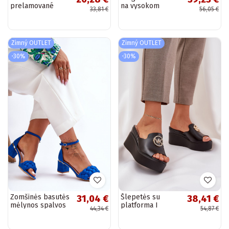
prelamované
na vysokom
33,81 €
56,05 €
sandále 9SD35-
opätku v modrej
0991BE
farbe Josette
Zimný OUTLET
Zimný OUTLET
-30%
-30%
Zomšinės basutės
Šlepetės su
31,04 €
38,41 €
mėlynos spalvos
platforma I
44,34 €
54,87 €
Essenza
Koturnie su
ornamentais