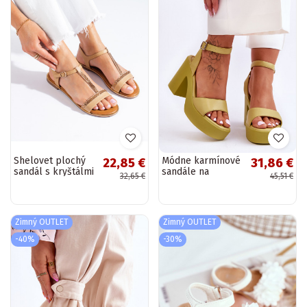
Shelovet plochý
Módne karmínové
22,85 €
31,86 €
sandál s kryštálmi
sandále na
32,65 €
45,51 €
v béžovej farbe
širokom podpätku
Zimný OUTLET
Zimný OUTLET
-40%
-30%