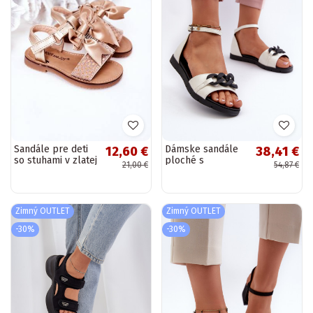
Sandále pre deti
Dámske sandále
12,60 €
38,41 €
so stuhami v zlatej
ploché s
21,00 €
54,87 €
farbe
retiazkami Vinceza
bielej farby
Zimný OUTLET
Zimný OUTLET
-30%
-30%