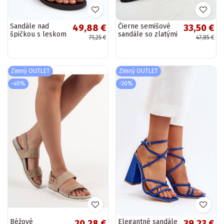
Sandále nad
Čierne semišové
49,88 €
33,50 €
špičkou s leskom
sandále so zlatými
71,25 €
47,85 €
v čiernej farbe
detailmi Enjoy
Class Brilha Fem
Zimný OUTLET
Zimný OUTLET
-40%
-30%
Béžové
Elegantné sandále
20,28 €
39,23 €