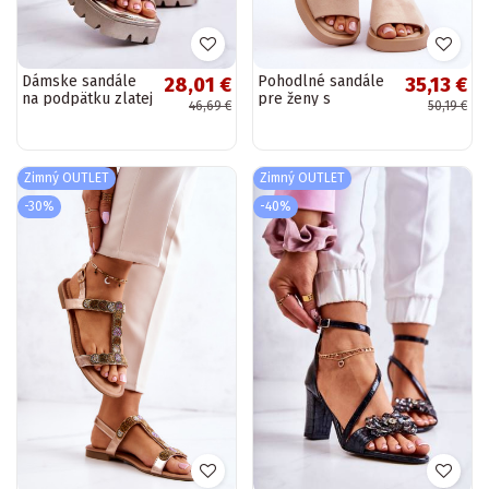
Dámske sandále
Pohodlné sandále
28,01 €
35,13 €
na podpätku zlatej
pre ženy s
46,69 €
50,19 €
farby Sovie
platformou v
béžovej farbe
Rubie
Zimný OUTLET
Zimný OUTLET
-30%
-40%