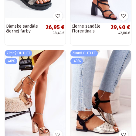
Dámske sandále
Čierne sandále
26,95 €
29,40 €
čiernej farby
Florentina s
38,49 €
42,00 €
Shelovet
podpätkami
Zimný OUTLET
Zimný OUTLET
-40%
-40%