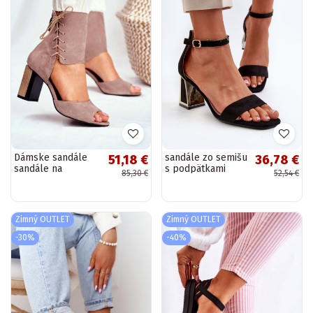
Dámske sandále
sandále zo semišu
51,18 €
36,78 €
sandále na
s podpätkami
85,30 €
52,54 €
vysokom opätku
čiernej farby
vyrobené zo
Pholia
semišu
Zimný OUTLET
Zimný OUTLET
-30%
-40%