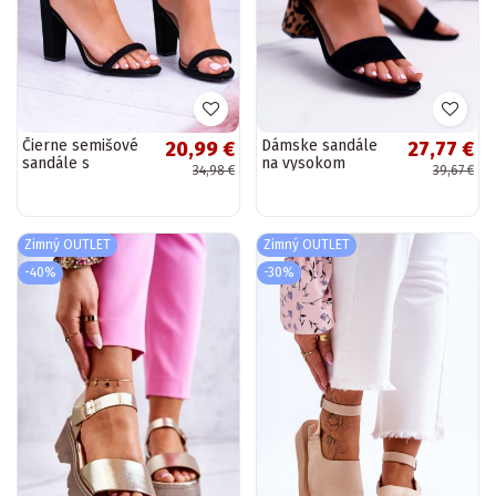
Čierne semišové
Dámske sandále
20,99 €
27,77 €
sandále s
na vysokom
34,98 €
39,67 €
podpätkami
opätku Lu Boo s
leopardím vzorom
v čiernej farbe Fall
In Love
Zimný OUTLET
Zimný OUTLET
-40%
-30%