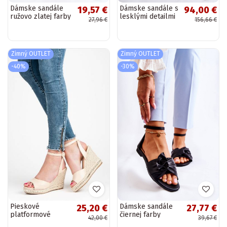
Dámske sandále
Dámske sandále s
19,57 €
94,00 €
ružovo zlatej farby
lesklými detailmi
27,96 €
156,66 €
Julies
čiernej farby
Ramona
Zimný OUTLET
Zimný OUTLET
-40%
-30%
Pieskové
Dámske sandále
25,20 €
27,77 €
platformové
čiernej farby
42,00 €
39,67 €
sandále VICES s
Astana