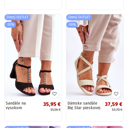
opätku s
béžovej farby
platformou Verda
Medanos
béžovej farby
Zimný OUTLET
Zimný OUTLET
-30%
-30%
Sandále na
Dámske sandále
35,95 €
37,59 €
vysokom
Big Star pieskovej
51,36 €
53,70 €
podpätku zo
farby
semišu čiernej
farby Florines