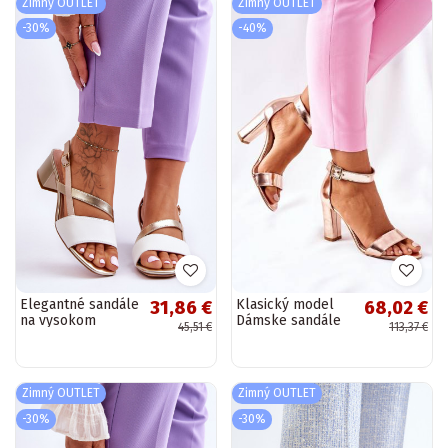
Zimný OUTLET
Zimný OUTLET
-30%
-40%
Elegantné sandále
Klasický model
31,86 €
68,02 €
na vysokom
Dámske sandále
45,51 €
113,37 €
opätku v bielo-
na podpätku
zlatej farbe Sergio
Laura Messi farby
Leone
champagne
Zimný OUTLET
Zimný OUTLET
-30%
-30%