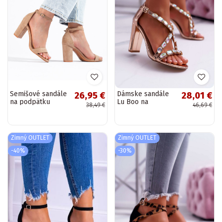
Semišové sandále
Dámske sandále
26,95 €
28,01 €
na podpätku
Lu Boo na
38,49 €
46,69 €
Shelovet béžová
vysokom
podpätku v
ružovo-zlatej
farbe Vernee
Zimný OUTLET
Zimný OUTLET
-40%
-30%