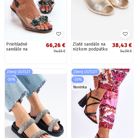
Priehľadné
Zlaté sandále na
66,26 €
38,43 €
sandále na
nízkom podpätku
94,65 €
54,90 €
podpätku s
krásnymi detailmi
v zelenej farbe
D&A
Zimný OUTLET
Zimný OUTLET
-30%
-30%
Novinka