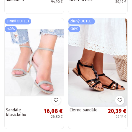
94,90 €
50,19 €
platformou
S.Barski
Zimný OUTLET
Zimný OUTLET
-40%
-30%
Sandále
Čierne sandále
16,08 €
20,39 €
klasického
26,80 €
29,14 €
modelu s tenkými
podpätkami