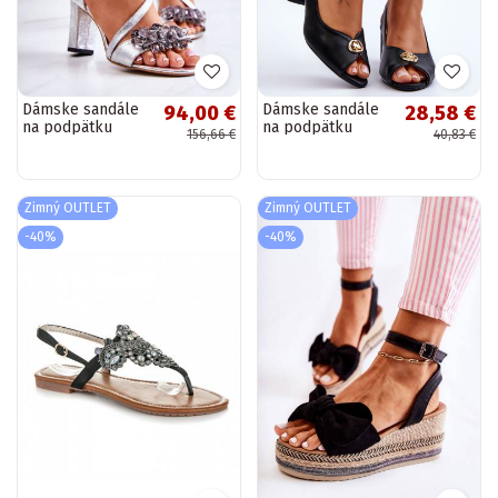
Dámske sandále
Dámske sandále
94,00 €
28,58 €
na podpätku
na podpätku
156,66 €
40,83 €
striebornej farby
Hette
Torine
Zimný OUTLET
Zimný OUTLET
-40%
-40%