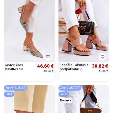
Moteriškos
Sandále Lakutas s
46,60 €
30,82 €
basutės su
podpätkami v
66,57 €
51,36 €
platforma su
béžovej farbe
sagtimis aukso
Seattle
spalvos
Zimný OUTLET
Zimný OUTLET
-30%
-40%
Novinka