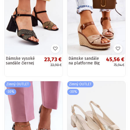
Dámske vysoké
Dámske sandále
23,73 €
45,56 €
sandále čiernej
na platforme Big
33,90 €
75,94 €
farby Almera
Star béžovej farby
Zimný OUTLET
Zimný OUTLET
-30%
-30%