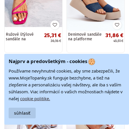
Ružové štýlové
Denimové sandále
25,31 €
31,86 €
sandále na
na platforme
36,16 €
45,51 €
vysokom opätku
modrej farby
THERESA
Geferia
Najprv a predovšetkým - cookies
Zimný OUTLET
Zimný OUTLET
-40%
-30%
Používame nevyhnutné cookies, aby sme zabezpečili, že
www.MojeTopanky.sk funguje bezchybne, a tiež na
zlepšenie a personalizáciu vašej návštevy, ale iba s vaším
súhlasom. Viac informácií o vašich možnostiach nájdete v
našej
cookie politike.
súhlasiť