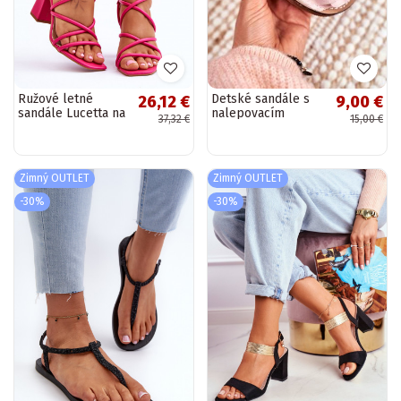
Ružové letné
Detské sandále s
26,12 €
9,00 €
sandále Lucetta na
nalepovacím
37,32 €
15,00 €
vysokom opätku
zapínaním v ružovej
farbe od Goofy
Zimný OUTLET
Zimný OUTLET
-30%
-30%