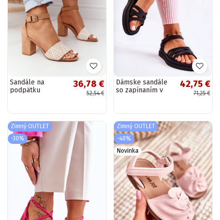
Sandále na
Dámske sandále
36,78 €
42,75 €
podpätku
so zapínaním v
52,54 €
71,25 €
svetlohnedej
čiernej farbe
farby Honeymoon
Zimný OUTLET
Zimný OUTLET
-30%
-40%
Novinka