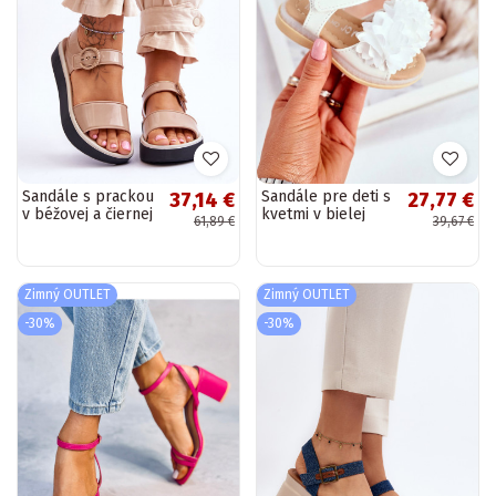
Sandále s prackou
Sandále pre deti s
37,14 €
27,77 €
v béžovej a čiernej
kvetmi v bielej
61,89 €
39,67 €
farbe
farbe
Zimný OUTLET
Zimný OUTLET
-30%
-30%