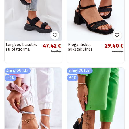
Lengvos basutės
Elegantiškos
47,42 €
29,40 €
su platforma
aukštakulnės
67,74 €
42,00 €
juodos spalvos
basutės juodos
Deniffia
spalvos Tessata
Zimný OUTLET
Zimný OUTLET
-40%
-30%