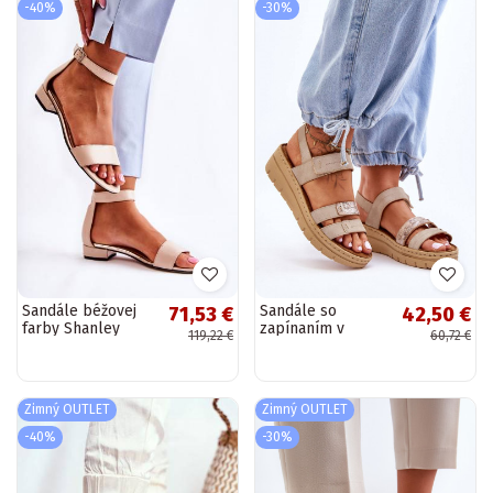
-40%
-30%
Sandále béžovej
Sandále so
71,53 €
42,50 €
farby Shanley
zapínaním v
119,22 €
60,72 €
béžovej farbe
Fresh Look
Zimný OUTLET
Zimný OUTLET
-40%
-30%