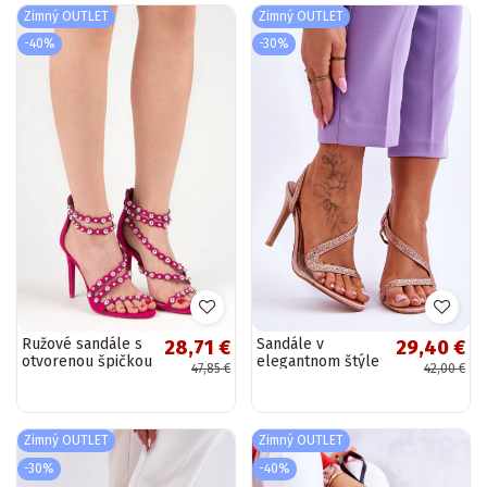
Zimný OUTLET
Zimný OUTLET
-40%
-30%
Ružové sandále s
Sandále v
28,71 €
29,40 €
otvorenou špičkou
elegantnom štýle
47,85 €
42,00 €
so striebornými
s podpätkami
detailmi LE042F
Nude Colima
Zimný OUTLET
Zimný OUTLET
-30%
-40%