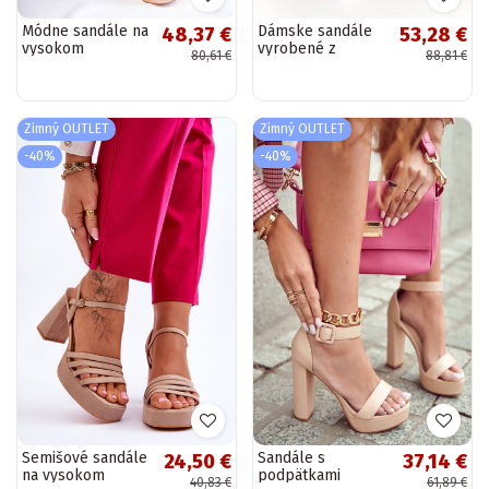
Módne sandále na
Dámske sandále
48,37 €
53,28 €
vysokom
vyrobené z
80,61 €
88,81 €
podpätku v
prírodnej kože
ružovo zlatej
farbe Besso
Zimný OUTLET
Zimný OUTLET
-40%
-40%
Semišové sandále
Sandále s
24,50 €
37,14 €
na vysokom
podpätkami
40,83 €
61,89 €