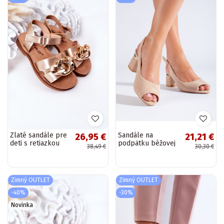
Zlaté sandále pre
Sandále na
26,95 €
21,21 €
deti s retiazkou
podpätku béžovej
38,49 €
30,30 €
farby Shelovet
Zimný OUTLET
Zimný OUTLET
-40%
-30%
Novinka