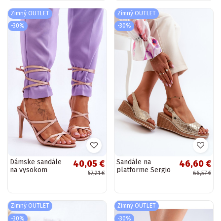
juodos spalvos
Įjungtanessia
Zimný OUTLET
Zimný OUTLET
-30%
-30%
Dámske sandále
Sandále na
40,05 €
46,60 €
na vysokom
platforme Sergio
57,21 €
66,57 €
opätku béžovej
Leone zlatej farby
farby Meya
Zimný OUTLET
Zimný OUTLET
-30%
-30%