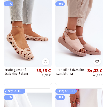
-30%
-30%
Nude gumené
Pohodlné dámske
23,73 €
34,32 €
baleríny Salam
sandále na
33,90 €
49,03 €
platforme v
ružovej rubínovej
farbe
Zimný OUTLET
Zimný OUTLET
-30%
-30%