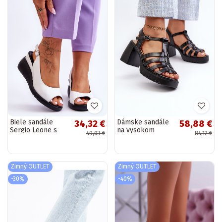
Biele sandále
Dámske sandále
34,32 €
58,88 €
Sergio Leone s
na vysokom
49,03 €
84,12 €
platformou
opätku čiernej
farby Aninifer
Zimný OUTLET
Zimný OUTLET
-30%
-40%