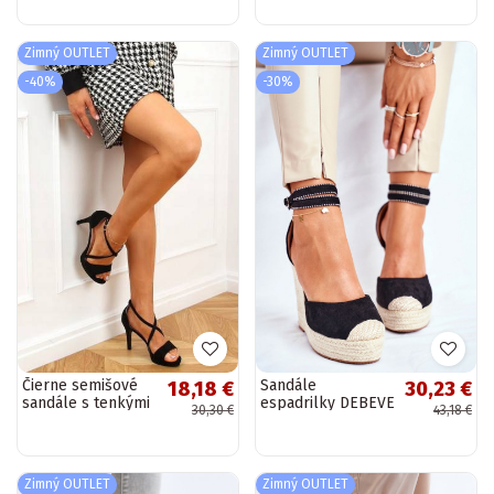
nitmi 2084-14BE
Zimný OUTLET
Zimný OUTLET
-40%
-30%
Čierne semišové
Sandále
18,18 €
30,23 €
sandále s tenkými
espadrilky DEBEVE
30,30 €
43,18 €
podpätkami
BLACK
Zimný OUTLET
Zimný OUTLET