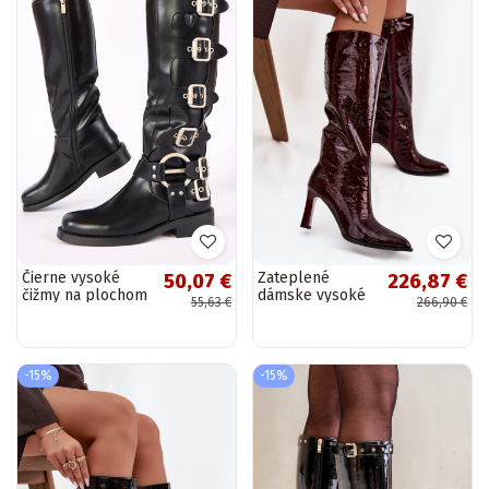
Čierne vysoké
Zateplené
50,07 €
226,87 €
čižmy na plochom
dámske vysoké
55,63 €
266,90 €
opätku zdobené
čižmy Klocke s
prackami Taliba
remienkami
Sergio Leone
KZ25826 čiernej
-15%
-15%
farby