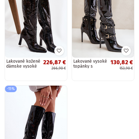
Lakované kožené
Lakované vysoké
226,87 €
130,82 €
dámske vysoké
topánky s
266,90 €
153,90 €
čižmy s
tenkými
podpätkami
podpätkami a
zateplené D&A
sponkami,
CR52-716 čierne
čiernej farby
-15%