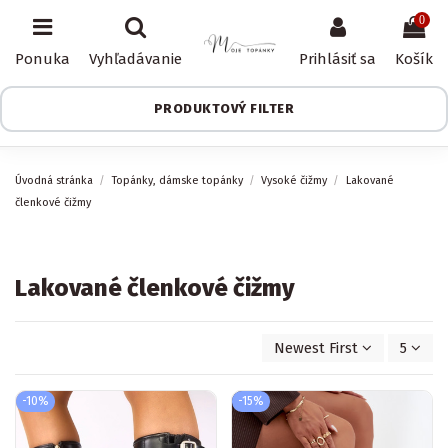
0
Ponuka
Vyhľadávanie
Prihlásiť sa
Košík
PRODUKTOVÝ FILTER
Úvodná stránka
Topánky, dámske topánky
Vysoké čižmy
Lakované
členkové čižmy
Lakované členkové čižmy
Newest First
5
-10%
-15%