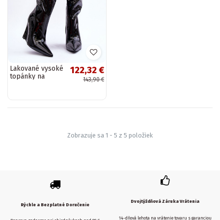
Lakované vysoké
122,32 €
topánky na
143,90 €
platforme čiernej
farby Delinn
Zobrazuje sa 1 - 5 z 5 položiek
Dvojtýždňová Záruka Vrátenia
Rýchle a Bezplatné Doručenie
14-dňová lehota na vrátenie tovaru s garanciou