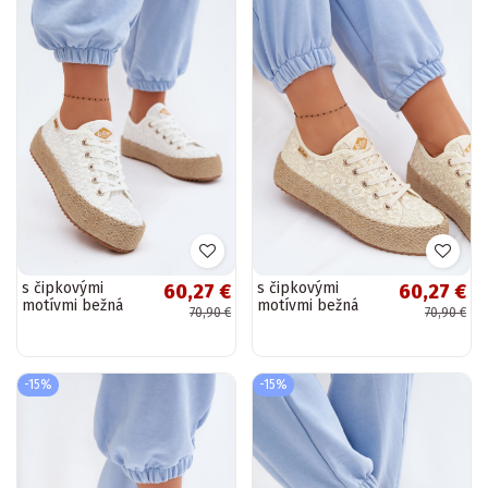
s čipkovými
s čipkovými
60,27 €
60,27 €
motívmi bežná
motívmi bežná
70,90 €
70,90 €
obuv espadrilky s
obuv espadrilky s
platformou Lee
platformou Lee
Cooper LCIN-26-
Cooper LCIN-26-
31-4326 biela...
31-4328 béžová
-15%
-15%