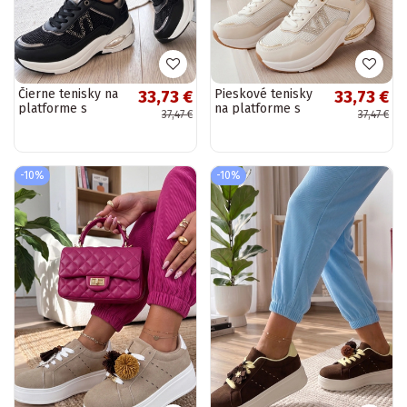
Čierne tenisky na
Pieskové tenisky
33,73 €
33,73 €
platforme s
na platforme s
37,47 €
37,47 €
kryštálmi Rafaela
kryštálmi Rafaela
-10%
-10%