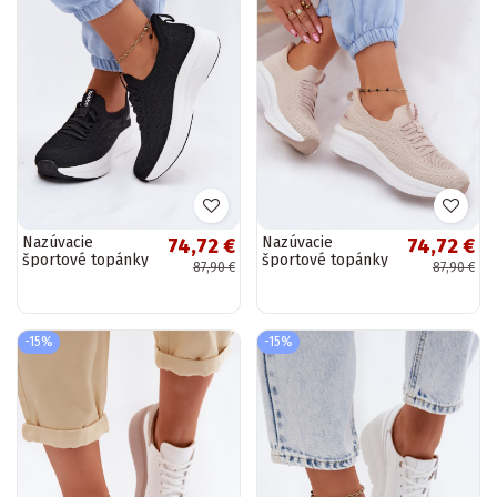
Nazúvacie
Nazúvacie
74,72 €
74,72 €
športové topánky
športové topánky
87,90 €
87,90 €
Kobbo 102425
Kobbo 102425
čierne
pieskovej farby
-15%
-15%