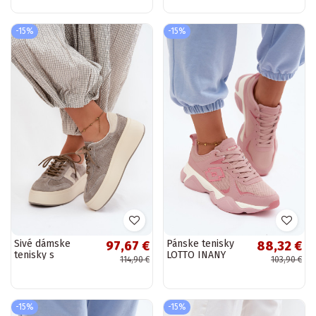
platformou Inaya
perforáciou
Umbry
-15%
-15%
Sivé dámske
Pánske tenisky
97,67 €
88,32 €
tenisky s
LOTTO INANY
114,90 €
103,90 €
platformou a
2401530 ružová
perforáciou
farba
Umbry
-15%
-15%