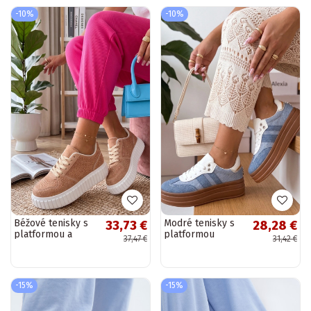
-10%
-10%
Béžové tenisky s
Modré tenisky s
33,73 €
28,28 €
platformou a
platformou
37,47 €
31,42 €
kryštálmi Aurora
Arianne
-15%
-15%