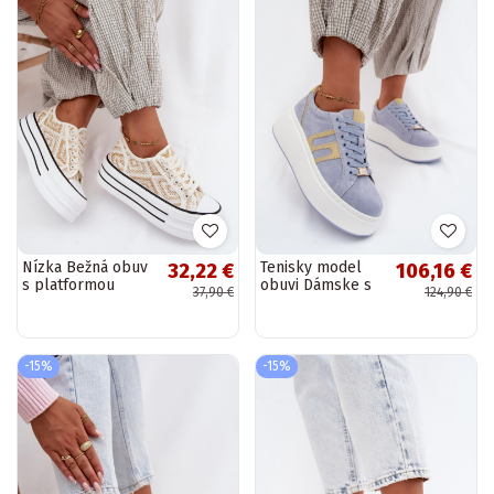
Nízka Bežná obuv
Tenisky model
32,22 €
106,16 €
s platformou
obuvi Dámske s
37,90 €
124,90 €
biely-zlatej farby
platformou
Medina
prírodný
semišoIna Modrá
Salima
-15%
-15%