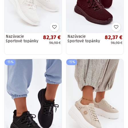
Nazúvacie
Nazúvacie
82,37 €
82,37 €
športové topánky
športové topánky
96,90 €
96,90 €
pre ženy Big Star
pre ženy Big Star
UU274056 v bielej
UU274053 v
farbe
bordovej farbe
-15%
-15%