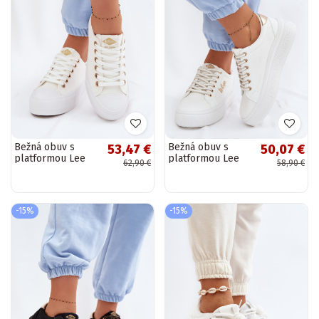
Bežná obuv s
Bežná obuv s
53,47 €
50,07 €
platformou Lee
platformou Lee
62,90 €
58,90 €
Cooper LCIN-26-
Cooper LCIN-26-
31-4369 biela
44-4478 biela
farba
farba
-15%
-15%