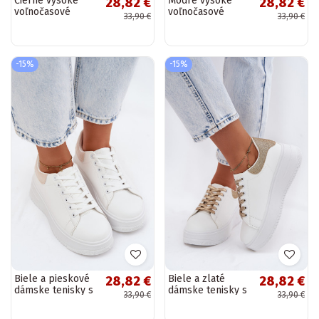
Čierne vysoké
Modré vysoké
28,82 €
28,82 €
voľnočasové
voľnočasové
33,90 €
33,90 €
topánky s
topánky s
platformou Liline
platformou Liline
-15%
-15%
Biele a pieskové
Biele a zlaté
28,82 €
28,82 €
dámske tenisky s
dámske tenisky s
33,90 €
33,90 €
platformou z
platformou a
umelej kože
leskom z umelej