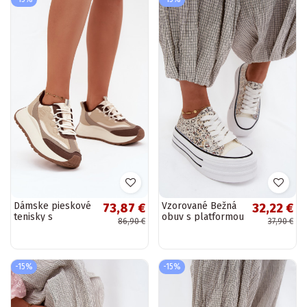
Dámske pieskové
Vzorované Bežná
73,87 €
32,22 €
tenisky s
obuv s platformou
86,90 €
37,90 €
platformou Big
Rôzne farby Stilla
Star SS274002 HI-
POLY SYSTEM
-15%
-15%