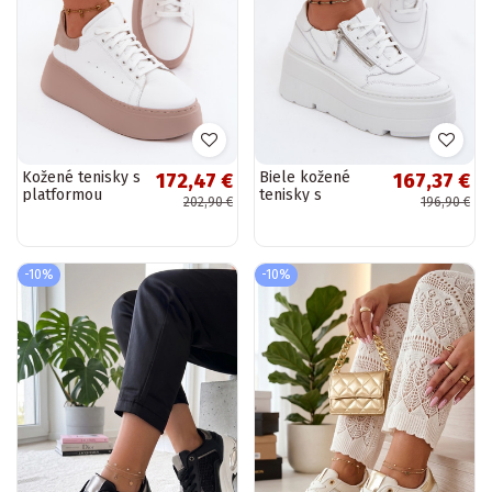
Kožené tenisky s
Biele kožené
172,47 €
167,37 €
platformou
tenisky s
202,90 €
196,90 €
Zazoo N408S2
platformou
biele
Zazoo N1084
-10%
-10%