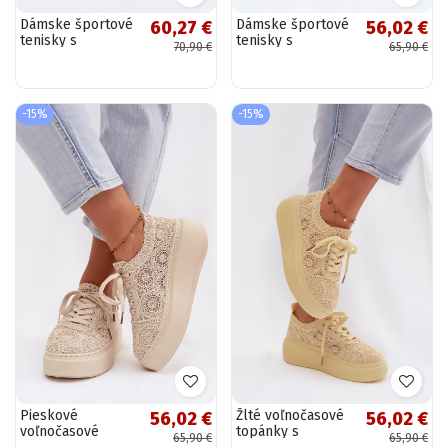
Dámske športové
Dámske športové
60,27 €
56,02 €
tenisky s
tenisky s
70,90 €
65,90 €
platformou, bielej
platformou,
farby, Evalora
čiernej farby,
Evalora
-15%
-15%
Pieskové
Žlté voľnočasové
56,02 €
56,02 €
voľnočasové
topánky s
65,90 €
65,90 €
topánky s
platformou a