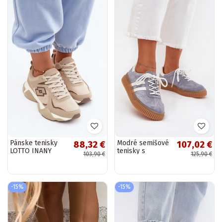
Pánske tenisky
Modré semišové
88,32 €
107,02 €
LOTTO INANY
tenisky s
103,90 €
125,90 €
2401530 piesková
platformou Tai
farba
turirisae
-15%
-15%