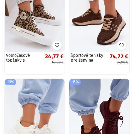
Voľnočasové
Športové tenisky
34,77 €
74,72 €
topánky s
pre ženy na
40,90 €
87,90 €
platformou a
platforme Big Star
leopardím vzorom
UU274040 v
Meloria
čokoládovej farbe
-15%
-15%