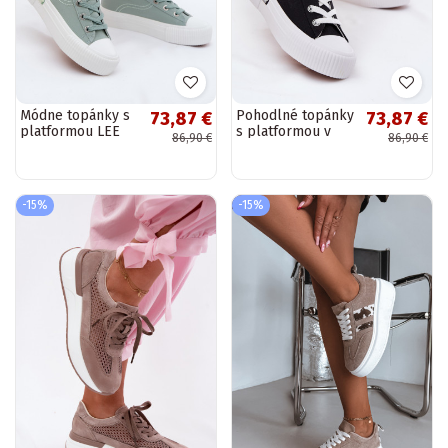
Módne topánky s
Pohodlné topánky
73,87 €
73,87 €
platformou LEE
s platformou v
86,90 €
86,90 €
ISLA C INOMEN
čiernej
LOIN
50261002.98K v
mätovej farbe
-15%
-15%