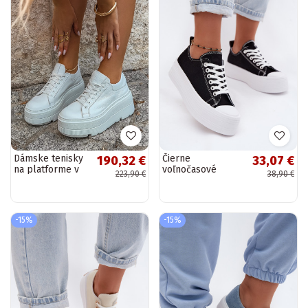
Dámske tenisky
Čierne
190,32 €
33,07 €
na platforme v
voľnočasové
223,90 €
38,90 €
bielej farbe
topánky s
Zazoo N1000S3
platformou Amalfi
-15%
-15%