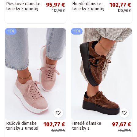
Pieskové dámske
Hnedé dámske
95,97 €
102,77 €
tenisky z umelej
tenisky z umelej
112,90 €
120,90 €
semiše s
semiše s
platformou Dainty
platformou Inaya
-15%
-15%
Ružové dámske
Hnedé dámske
102,77 €
97,67 €
tenisky z umelej
tenisky s
120,90 €
114,90 €
semiše s
platformou a