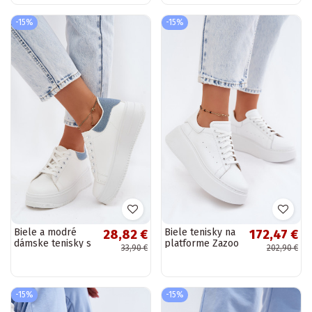
Calinae
kože Calinae
-15%
-15%
Biele a modré
Biele tenisky na
28,82 €
172,47 €
dámske tenisky s
platforme Zazoo
33,90 €
202,90 €
platformou z
N408S2
umelej kože
Calinae
-15%
-15%