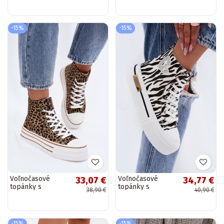
platformou a
čipkovými motívmi
čipkovými motívmi
Evalora
Evalora
-15%
-15%
Voľnočasové
Voľnočasové
33,07 €
34,77 €
topánky s
topánky s
38,90 €
40,90 €
členkovou a
platformou Zebra
leopardím vzorom
Meloria
Inildrose
-15%
-15%