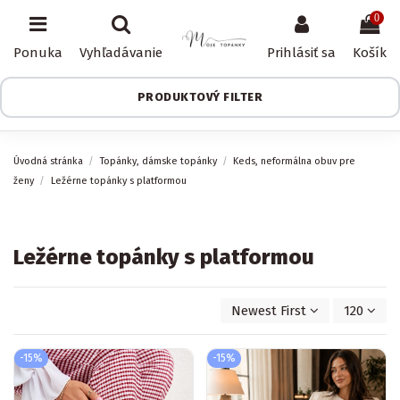
0
Ponuka
Vyhľadávanie
Prihlásiť sa
Košík
PRODUKTOVÝ FILTER
Úvodná stránka
Topánky, dámske topánky
Keds, neformálna obuv pre
ženy
Ležérne topánky s platformou
Ležérne topánky s platformou
Newest First
120
-15%
-15%