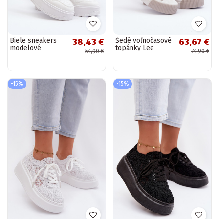
Biele sneakers
Šedé voľnočasové
38,43 €
63,67 €
modelové
topánky Lee
54,90 €
74,90 €
topánky na
Cooper na hrubej
platforme z eko
podrážke LCIN-24-
kože Vhisper
31-2178
-15%
-15%