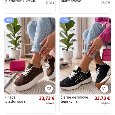
platforme Oktawia
platformové
37,47 €
37,47 €
tenisky s
denimovým
efektom Eliana
-10%
-10%
Hnedé
Čierne denimové
33,73 €
33,73 €
platformové
tenisky na
37,47 €
37,47 €
tenisky s kryštálmi
platforme
Aurora
Constanza