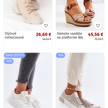
Štýlové
Dámske sandále
26,60 €
45,56 €
voľnočasové
na platforme Big
44,34 €
75,94 €
topánky béžovej
Star béžovej farby
Born This Way
Zimný OUTLET
-15%
-30%