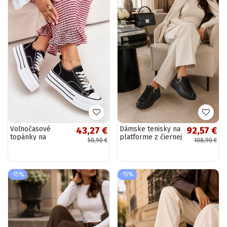
Voľnočasové
Dámske tenisky na
43,27 €
92,57 €
topánky na
platforme z čiernej
50,90 €
108,90 €
platforme v zlatej
umelej kože Corisa
a čiernej Fiorina
-15%
-15%