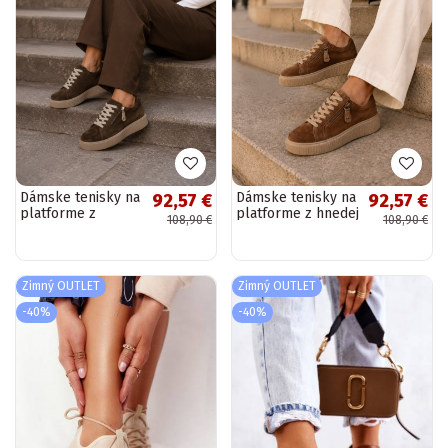
Dámske tenisky na
Dámske tenisky na
92,57 €
92,57 €
platforme z
platforme z hnedej
108,90 €
108,90 €
čokoládovej
umelej semišovej
umelej semišovej
kože Corisa
kože Corisa
Zimný OUTLET
Zimný OUTLET
-40%
-40%