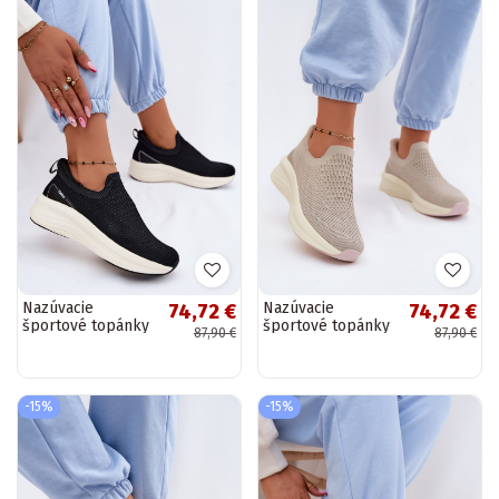
Nazúvacie
Nazúvacie
74,72 €
74,72 €
športové topánky
športové topánky
87,90 €
87,90 €
Kobbo 102424
Kobbo 102424
čierne
pieskovej farby
-15%
-15%