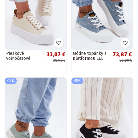
Pieskové
Módne topánky s
33,07 €
73,87 €
voľnočasové
platformou LEE
38,90 €
86,90 €
topánky s
ISLA C INOMEN
platformou Amalfi
LOIN 50261002.21H
v džínsovej farbe
-15%
-15%