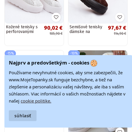
Kožené tenisky s
Semišové tenisky
90,02 €
97,67 €
perforovanými
dámske na
105,90 €
114,90 €
prvkami dámske
platforme D&A
na platforme a
LR61-7094
remienkami D&A
čokoládovej farby
LR61-7088...
-15%
-10%
Najprv a predovšetkým - cookies
Používame nevyhnutné cookies, aby sme zabezpečili, že
www.MojeTopanky.sk funguje bezchybne, a tiež na
zlepšenie a personalizáciu vašej návštevy, ale iba s vaším
súhlasom. Viac informácií o vašich možnostiach nájdete v
našej
cookie politike.
súhlasiť