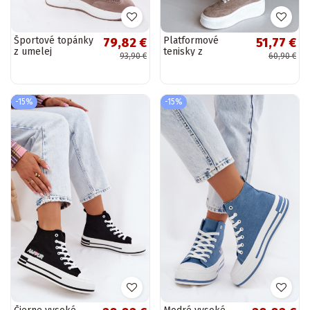
Športové topánky
Platformové
79,82 €
51,77 €
z umelej
tenisky z
93,90 €
60,90 €
semišovej kože na
pieskového umelej
platforme v
zamše Averin
pieskovej farbe
Norisa
-15%
-15%