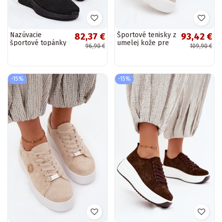
Nazúvacie
Športové tenisky z
82,37 €
93,42 €
športové topánky
umelej kože pre
96,90 €
109,90 €
pre ženy Big Star
ženy na platforme
UU274057 v čiernej
D&A LR61-7095
farbe
pieskovej farby
-15%
-15%