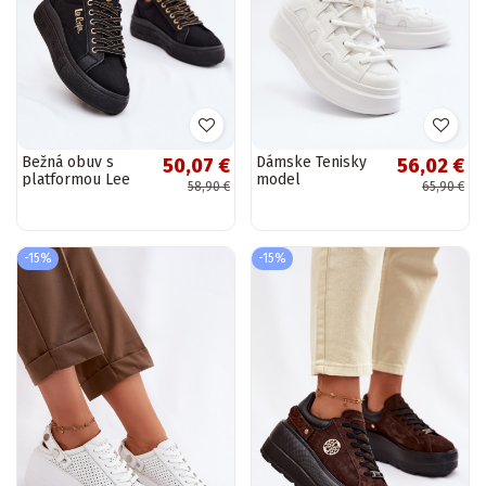
Bežná obuv s
Dámske Tenisky
50,07 €
56,02 €
platformou Lee
model
58,90 €
65,90 €
Cooper LCIN-26-
obuviGrubym
44-4476 čierna
Šnurovaniem biela
farba Vinali
-15%
-15%