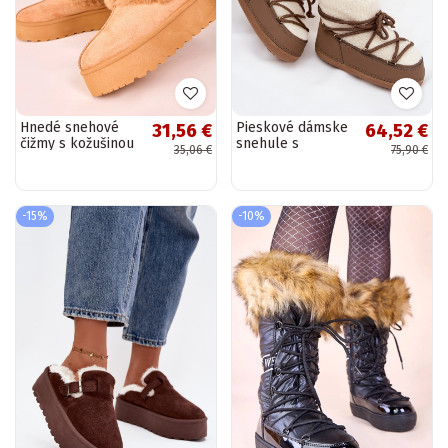
Hnedé snehové
Pieskové dámske
31,56 €
64,52 €
čižmy s kožušinou
snehule s
35,06 €
75,90 €
Deesi
kožúškom typu
Baranek a
remienkami Belira
-15%
-10%