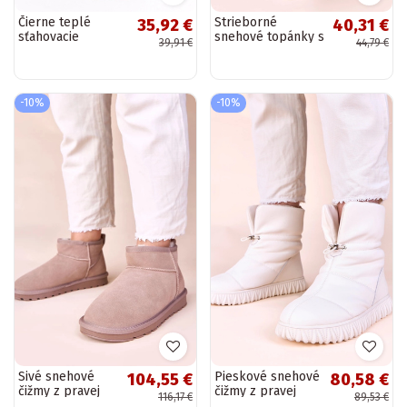
Čierne teplé
Strieborné
35,92 €
40,31 €
sťahovacie
snehové topánky s
39,91 €
44,79 €
snehové topánky s
ružovým
kožušinou Esmee
nádychom,
šnúrkami a
kožušinou Alison
-10%
-10%
Sivé snehové
Pieskové snehové
104,55 €
80,58 €
čižmy z pravej
čižmy z pravej
116,17 €
89,53 €
semišovej kože,
kože so