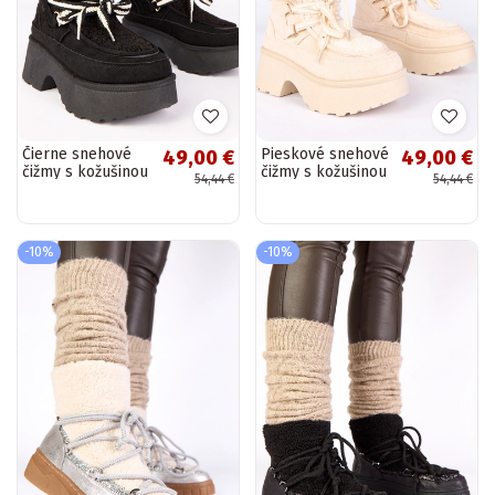
Čierne snehové
Pieskové snehové
49,00 €
49,00 €
čižmy s kožušinou
čižmy s kožušinou
54,44 €
54,44 €
na platforme Ziza
na platforme Ziza
-10%
-10%