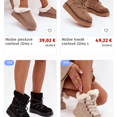
Módne pieskové
Módne hnedé
39,02 €
49,22 €
snehové čižmy s
snehové čižmy s
45,90 €
57,90 €
platformou,
platformou a
kožušinou a
štýlovými detailmi
prešívaním Arelina
Roselya
-15%
-15%