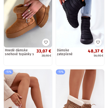
Hnedé dámske
Dámske
33,07 €
48,37 €
snehové topánky s
zateplené
38,90 €
56,90 €
platformou,
snehule v čiernej
prackami a
farbe Mezyss
kožúškom Jesella
-15%
-15%