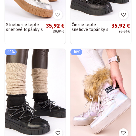
Strieborné teplé
Čierne teplé
35,92 €
35,92 €
snehové topánky s
snehové topánky s
39,91 €
39,91 €
kožušinou a
kožušinou a
trblietkami Esmee
trblietkami Esmee
-10%
-10%