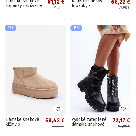
Dámske snehové
Dámske snehové
61,12 €
66,22 €
topánky nazúvacie
topánky s
71,90 €
77,90 €
model Big Star
kožušinou a
KK274614 čiernej
platformou čiernej
farby
farby Įjungtabilla
-15%
-15%
Dámske snehové
Vysoké zateplené
59,42 €
72,17 €
čižmy s
dámske snehové
69,90 €
84,90 €
platformou
topánky čierne
slonovinové
Freoc