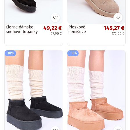
Čierne dámske
Pieskové
49,22 €
145,27 €
snehové topánky
semišové
57,90 €
170,90 €
s platformou a
snehové topánky
štýlovými
s platformou a
detailami Roselya
kožušinou Big
Star SS274371
-10%
-10%