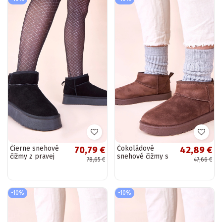
Čierne snehové
Čokoládové
70,79 €
42,89 €
čižmy z pravej
snehové čižmy s
78,65 €
47,66 €
semišovej kože
kožušinou Elriee
Armona
-10%
-10%