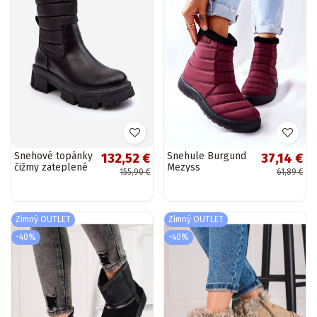
Snehové topánky
Snehule Burgund
132,52 €
37,14 €
čižmy zateplené
Mezyss
155,90 €
61,89 €
so zipsom čierne
Big Star
MM274068
Zimný OUTLET
Zimný OUTLET
-40%
-40%