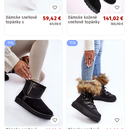
Dámske snehové
Dámske kožené
59,42 €
141,02 €
topánky s
snehové topánky
69,90 €
165,90 €
šnúrkami bielej
s kožušinou
farby Santero
čiernej farby
Alexa
-15%
-15%