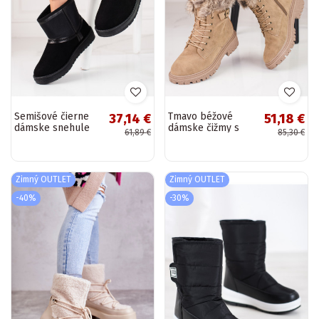
Semišové čierne
Tmavo béžové
37,14 €
51,18 €
dámske snehule
dámske čižmy s
61,89 €
85,30 €
BIG STAR
kožušinkou
Shelovet
Zimný OUTLET
Zimný OUTLET
-40%
-30%