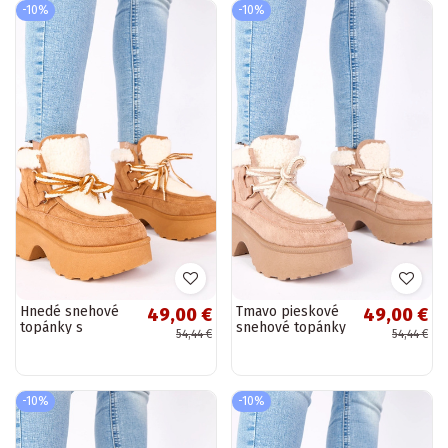
-10%
-10%
Hnedé snehové
Tmavo pieskové
49,00 €
49,00 €
topánky s
snehové topánky
54,44 €
54,44 €
kožušinou na
s kožušinou na
platforme „Ziza"
platforme „Ziza"
-10%
-10%