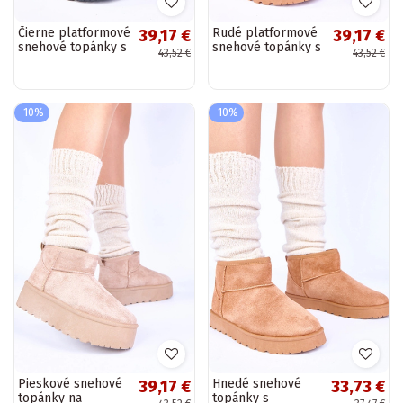
Čierne platformové
Rudé platformové
39,17 €
39,17 €
snehové topánky s
snehové topánky s
43,52 €
43,52 €
kožušinou Mouna
kožušinou Mouna
-10%
-10%
Pieskové snehové
Hnedé snehové
39,17 €
33,73 €
topánky na
topánky s