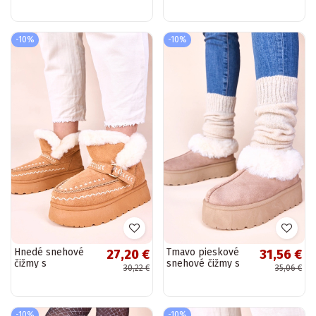
zateplené
sťahovaním
kožušinou
Raschmi
Matilda
-10%
-10%
Hnedé snehové
Tmavo pieskové
27,20 €
31,56 €
čižmy s
snehové čižmy s
30,22 €
35,06 €
dekoratívnou
kožušinou Deesi
vyšívanou
aplikáciou Ciana
-10%
-10%