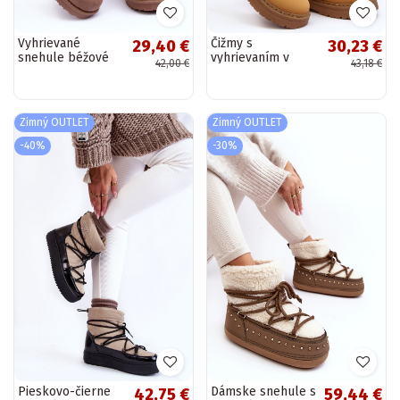
Vyhrievané
Čižmy s
29,40 €
30,23 €
snehule béžové
vyhrievaním v
42,00 €
43,18 €
Siriol
hnedej farbe
Lynnvia
Zimný OUTLET
Zimný OUTLET
-40%
-30%
Pieskovo-čierne
Dámske snehule s
42,75 €
59,44 €