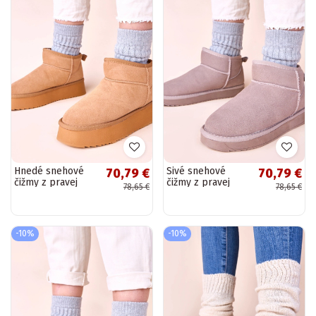
Hnedé snehové
Sivé snehové
70,79 €
70,79 €
čižmy z pravej
čižmy z pravej
78,65 €
78,65 €
semišovej kože
semišovej kože
Armona
Besia
-10%
-10%