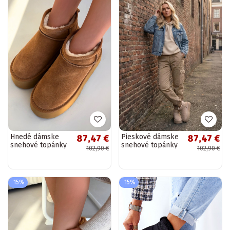
Hnedé dámske
Pieskové dámske
87,47 €
87,47 €
snehové topánky
snehové topánky
102,90 €
102,90 €
z umelej
z umelej
semišovej kože
semišovej kože
Irene
Irene
-15%
-15%