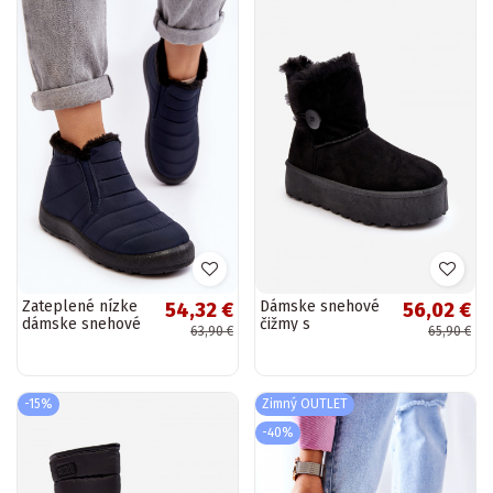
Zateplené nízke
Dámske snehové
54,32 €
56,02 €
dámske snehové
čižmy s
63,90 €
65,90 €
čižmy tmavo
platformou a
modrej farby
kožušinkou čiernej
Enmore
farby INikasem
-15%
Zimný OUTLET
-40%