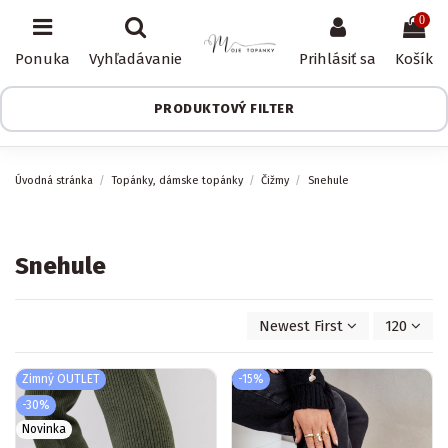
0
Ponuka
Vyhľadávanie
Prihlásiť sa
Košík
PRODUKTOVÝ FILTER
Úvodná stránka
Topánky, dámske topánky
Čižmy
Snehule
Snehule
Newest First
120
Zimný OUTLET
-15%
-30%
Novinka