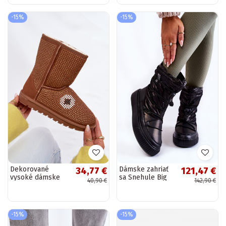
Mennja
-15%
-15%
Dekorované
Dámske zahriať
34,77 €
121,47 €
vysoké dámske
sa Snehule Big
40,90 €
142,90 €
snehové topánky,
Star KK274193
hnedé Galivra
čierna
-15%
-15%