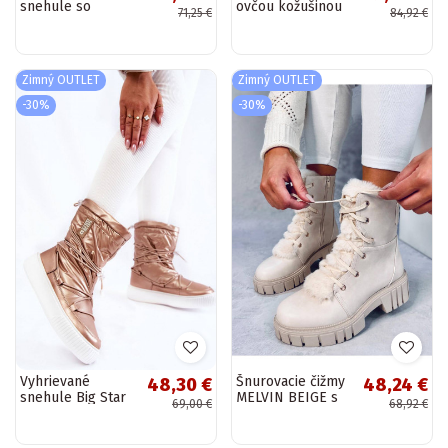
snehule so
ovčou kožušinou
71,25 €
84,92 €
šnúrkami Carrios
PREND khaki
farby
Zimný OUTLET
Zimný OUTLET
-30%
-30%
Vyhrievané
Šnurovacie čižmy
48,30 €
48,24 €
snehule Big Star
MELVIN BEIGE s
69,00 €
68,92 €
béžové
kožušinkou