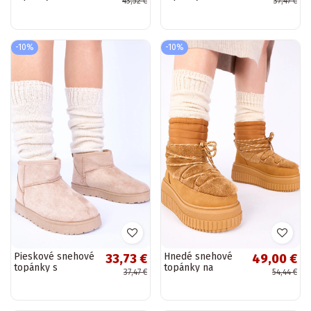
43,52 €
37,47 €
platforme s
kožušinou Roelle
kožušinou Mouna
-10%
-10%
Pieskové snehové
Hnedé snehové
33,73 €
49,00 €
topánky s
topánky na
37,47 €
54,44 €
kožušinou Roelle
platforme s
kožušinou,
šnurované „Lydia"