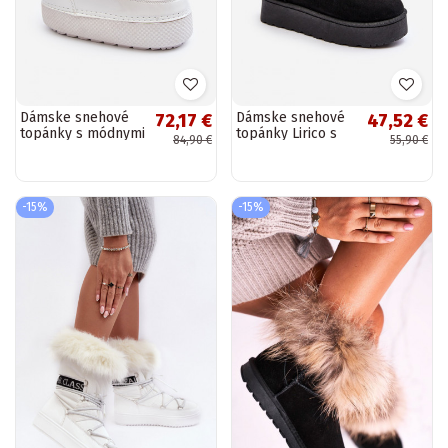
Dámske snehové
Dámske snehové
72,17 €
47,52 €
topánky s módnymi
topánky Lirico s
84,90 €
55,90 €
detailmi bielej
platformou a
farby
strapcami čierne
-15%
-15%