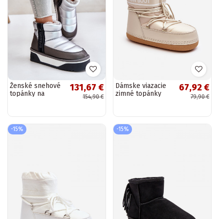
Ženské snehové
Dámske viazacie
131,67 €
67,92 €
topánky na
zimné topánky
154,90 €
79,90 €
hrubej podrážke
pieskovej farby
D.Franklin
Soia
DFSH371010
strieborné
-15%
-15%