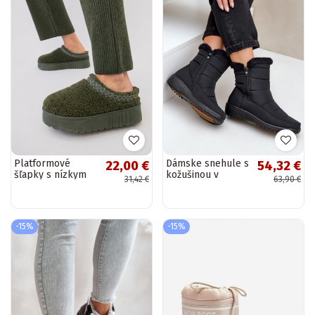
Platformové
Dámske snehule s
22,00 €
54,32 €
šľapky s nízkym
kožušinou v
31,42 €
63,90 €
opätkom a
čiernej farbe
vyšívaným vzorom
Fiorittia
Greene
-15%
-15%