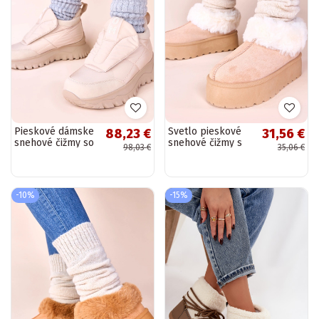
Pieskové dámske
Svetlo pieskové
88,23 €
31,56 €
snehové čižmy so
snehové čižmy s
98,03 €
35,06 €
suchým zipsom
kožušinou Deesi
Penny
-10%
-15%