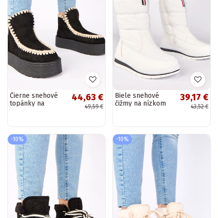
Čierne snehové
Biele snehové
44,63 €
39,17 €
topánky na
čižmy na nízkom
49,59 €
43,52 €
platforme s
podpätku s
dekoratívnym
elastickým pásom
vyšívaním
Sophie
„Alwena"
-10%
-10%