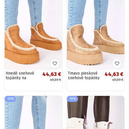
Hnedé snehové
Tmavo pieskové
44,63 €
44,63 €
topánky na
snehové topánky
49,59 €
49,59 €
platforme s
na platforme s
dekoratívnym
dekoratívnym
vyšívaním
vyšívaním
„Alwena"
„Alwena"
-10%
-10%