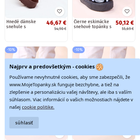
Hnedé dámske
Čierne eskimácke
46,67 €
50,12 €
snehule s
snehové topánky s
54,90 €
55,69 €
kožúškom,
kožušinou Malida
sponami a
platformou
Jessina
-10%
-10%
Najprv a predovšetkým - cookies
Používame nevyhnutné cookies, aby sme zabezpečili, že
www.MojeTopanky.sk funguje bezchybne, a tiež na
zlepšenie a personalizáciu vašej návštevy, ale iba s vaším
súhlasom. Viac informácií o vašich možnostiach nájdete v
našej
cookie politike.
súhlasiť