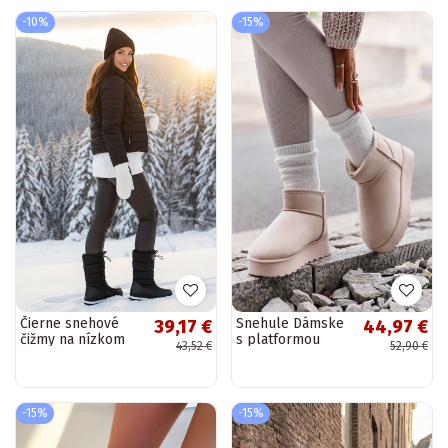
-10%
-15%
Čierne snehové
Snehule Dámske
39,17 €
44,97 €
čižmy na nízkom
s platformou
43,52 €
52,90 €
podpätku s
zahriať sa s
elastickým pásom
kožušinou vo
Sophie
vnútri slonovina
Xamella
-15%
-15%