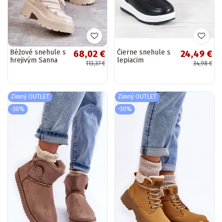
Béžové snehule s
Čierne snehule s
68,02 €
24,49 €
hrejivým Sanna
lepiacim
113,37 €
34,98 €
zapínaním
BAT_DS8826B
Zimný OUTLET
Zimný OUTLET
-30%
-30%