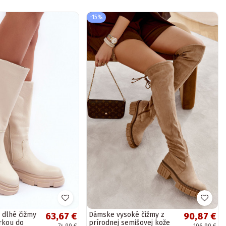
-15%
 dlhé čižmy
Dámske vysoké čižmy z
63,67 €
90,87 €
írkou do
prírodnej semišovej kože