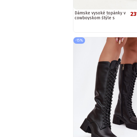
Dámske vysoké topánky v
23
cowboyskom štýle s
podpätkami z pravej
semišovej kože Artiker...
-15%