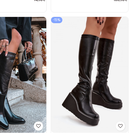
74,90 €
106,90 €
nad kolená pieskové
Cheera
-15%