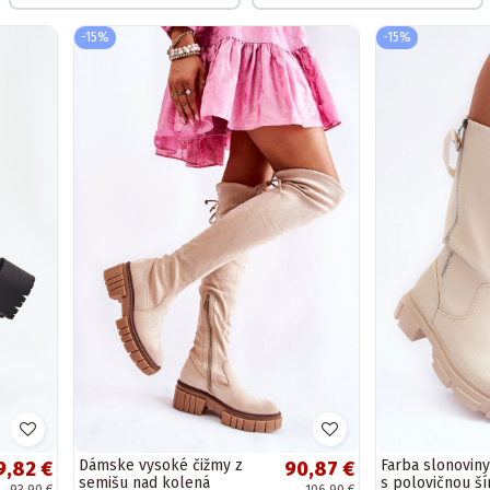
-15%
-15%
Dámske vysoké čižmy z
Farba slonoviny
9,82 €
90,87 €
semišu nad kolená
s polovičnou š