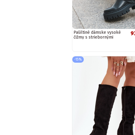
Pašiltiné dámske vysoké
9
čižmy s striebornými
sponami v čiernej farbe
"Isavine"
-15%