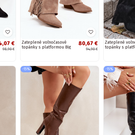
Zateplené voľnočasové
Zateplené voľn
4,07 €
80,67 €
topánky s platformou Big
topánky s plat
98,90 €
94,90 €
Star OO274794 v bielej
Star OO274795 
farbe
farbe
-15%
-15%