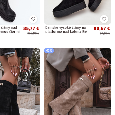
 čižmy nad
Dámske vysoké čižmy na
85,77 €
80,67 €
rmou čiernej
platforme nad kolená Big
100,90 €
94,90 €
Star SS274264 čiernej farby
-15%