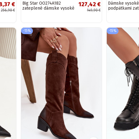
Big Star OO274A182
Dámske vysoké 
8,37 €
127,42 €
zateplené dámske vysoké
podpätkami za
256,90 €
149,90 €
čižmy v pieskovej farbe s
čiernej farby K
prackami z...
-15%
-15%