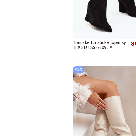
Dámske turistické topánky
8
Big Star SS274095 v
pieskovej farbe
-15%