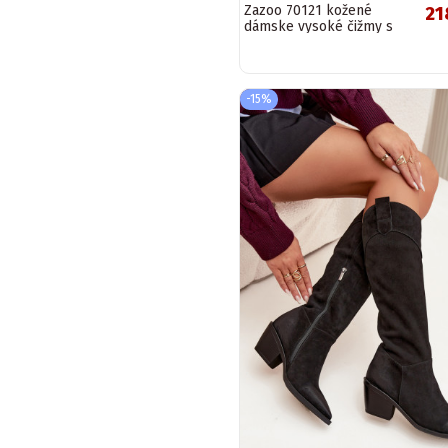
Zazoo 70121 kožené
21
dámske vysoké čižmy s
vlnou pieskovej farby
-15%