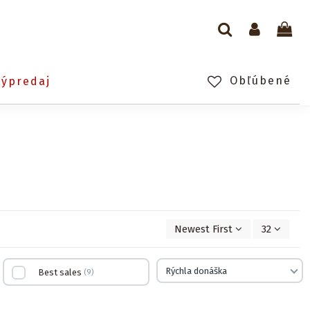
Obľúbené
Výpredaj
Newest First
32
Rýchla donáška
Best sales
9