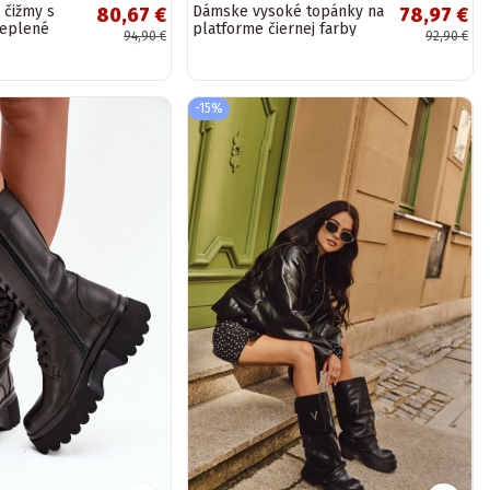
čižmy s
Dámske vysoké topánky na
80,67 €
78,97 €
teplené
platforme čiernej farby
94,90 €
92,90 €
atelle
"Terisse"
-15%