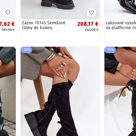
Zazoo 70145 Semišové
Lakované vyso
7,62 €
208,17 €
čižmy do kolien,
na platforme či
161,90 €
244,90 €
zateplené, čiernej farby
Delinn
-15%
-15%