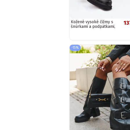
Kožené vysoké čižmy s
13
šnúrkami a podpätkami,
teplé Vinceza 66804
čiernej farby
-15%