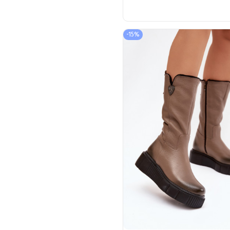
platforme, nazúvacie,
čierne Florinne
-15%