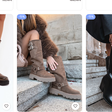
93,90 €
106,90 €
slonovinové Cheera
lýtok "Lizames"
-15%
-15%