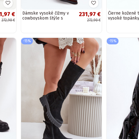
Dámske vysoké čižmy v
Čierne kožené 
1,97 €
231,97 €
cowboyskom štýle s
vysoké topánky
272,90 €
272,90 €
podpätkami z pravej
platformou Art
semišovej kože Artiker...
-15%
-15%