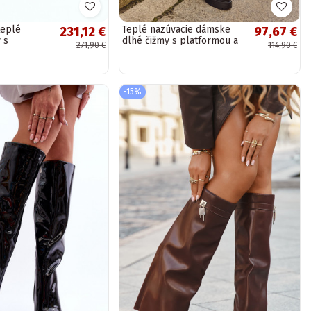
teplé
Teplé nazúvacie dámske
231,12 €
97,67 €
 s
dlhé čižmy s platformou a
271,90 €
114,90 €
iker 57C2282
vreckami, čierne Clarinda
-15%