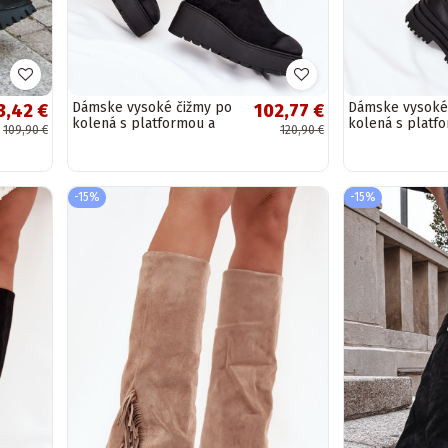
Dámske vysoké čižmy po
Dámske vysoké
3,42 €
102,77 €
kolená s platformou a
kolená s platfo
109,90 €
120,90 €
klinom, čierne, Vinceza
farby Erisna
58342
-15%
-15%