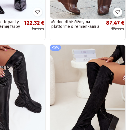
ké topánky
Módne dlhé čižmy na
122,32 €
87,47 €
ernej farby
platforme s remienkami a
143,90 €
102,90 €
striebornými detailmi z eko
kože hnedej...
-15%