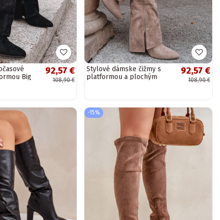
očasové
Stylové dámske čižmy s
92,57 €
92,57 €
formou Big
platformou a plochým
108,90 €
108,90 €
v pieskovej
podpätkom, nazúvacie
model, v čiernej farbe...
-15%